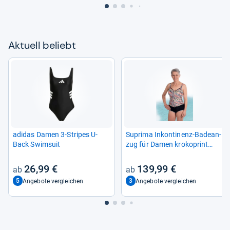
Aktu­ell beliebt
adi­das Damen 3-​Stri­pes U-​
Suprima Inkon­ti­nenz-​Bade­an­
Back Swim­suit
zug für Damen kro­ko­print
(Größe: 46)
26,99 €
139,99 €
5
3
Angebote vergleichen
Angebote vergleichen