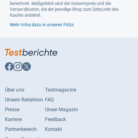
berechnet. Maßgeblich sind der Gesamtpreis und die
Ladeart
Anschluss
Versandkosten, die der jeweilige Shop zum Zeitpunkt des
Kaufes anbietet.
Mobilfunkbetreiber
Ohne Simlock
Mehr Infos dazu in unseren FAQs
Modell
Hama Smartwatch 4000
Serie
Hama 4000
Uhrengehäuse-Farbe
Schwarz
Auf
Auf
Auf
Facebook
Instagram
X
folgen
folgen
folgen
Über uns
Testmagazine
Unsere Redaktion
FAQ
Presse
Unser Magazin
Karriere
Feedback
Partnerbereich
Kontakt