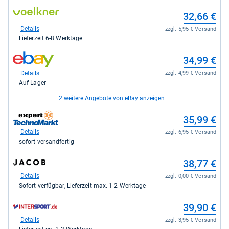
31,99
zum
32,66 €
kaufen.
Shop:
bei
Details
zzgl. 5,95 € Versand
voelkner.de
Lieferzeit 6-8 Werktage
für
32,66
zum
34,99 €
kaufen.
Shop:
bei
Details
zzgl. 4,99 € Versand
eBay
Auf Lager
für
34,99
2 weitere Angebote von eBay anzeigen
kaufen.
zum
zum
39,99 €
35,99 €
Shop:
Shop:
bei
bei
Details
Details
zzgl. 0,00 € Versand
zzgl. 6,95 € Versand
eBay
expert
Auf Lager
sofort versandfertig
für
TechnoMarkt
39,99
für
zum
zum
40,46 €
38,77 €
kaufen.
35,99
Shop:
Shop:
kaufen.
bei
bei
Details
Details
zzgl. 0,00 € Versand
zzgl. 0,00 € Versand
eBay
Jacob
Auf Lager
Sofort verfügbar, Lieferzeit max. 1-2 Werktage
für
Elektronik
40,46
direkt
zum
39,90 €
kaufen.
für
Shop:
38,77
bei
Details
zzgl. 3,95 € Versand
kaufen.
intersport.de