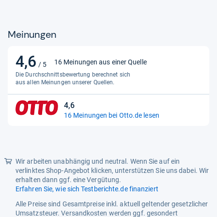
Aktivitätserkennung,
Menstruationszyklus,
Telefonsuche, Wetteranzeige,
Meinungen
Ziffernblätter, Wecker, Puls,
Geschwindigkeit, BT-Call,
Benachrichtigungen,
4,6
4,6
16 Meinungen aus einer Quelle
Bildschirmhelligkeit einstellbar,
/ 5
von
Energiesparmodus
Die Durchschnittsbewertung berechnet sich
5
aus allen Meinungen unserer Quellen.
Betriebssystem
RTOS
Sternen
4,6
Breite x Höhe x Länge
3,9 x 1,1 x 4,6 cm
4,6
16 Meinungen bei Otto.de lesen
von
Displaygröße
4,19 cm (1,65")
5
Sternen
Durchschnittliche Akkulaufzeit
ca. 5 - 7 Tage
Gehäusegröße
46 mm
Wir arbeiten unabhängig und neutral. Wenn Sie auf ein
verlinktes Shop-Angebot klicken, unterstützen Sie uns dabei. Wir
Gehäusematerial
Kunststoff
erhalten dann ggf. eine Vergütung.
Erfahren Sie, wie sich Testberichte.de finanziert
Gewicht
39 g
Alle Preise sind Gesamtpreise inkl. aktuell geltender gesetzlicher
Kompatibles Betriebssystem
Android, iOS - Apple
Umsatzsteuer. Versandkosten werden ggf. gesondert