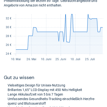
Preisentwicklung der letzten 89 Tage. Gebrauchtangebote und
30,03
Angebote von Amazon nicht enthalten.
kaufen.
Gut zu wis­sen
Viel­sei­ti­ges Design für Uni­sex-​Nut­zung
Bril­lan­tes 1,65" LCD-​Dis­play mit 450 Nits Hel­lig­keit
Lange Akku­lauf­zeit von 5 bis 7 Tagen
Umfas­sen­des Gesund­heits-​Tracking ein­schließ­lich Herz­fre­
quenz und Blut­sau­er­stoff