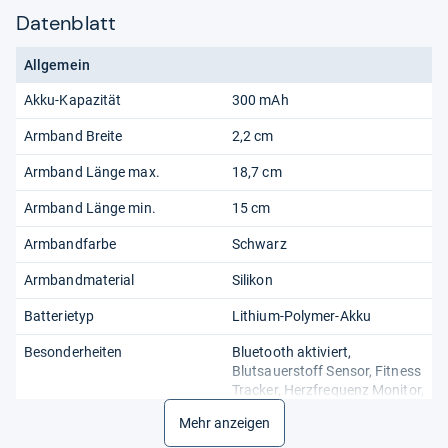
Datenblatt
Allgemein
Akku-Kapazität
300 mAh
Armband Breite
2,2 cm
Armband Länge max.
18,7 cm
Armband Länge min.
15 cm
Armbandfarbe
Schwarz
Armbandmaterial
Silikon
Batterietyp
Lithium-Polymer-Akku
Besonderheiten
Bluetooth aktiviert,
Blutsauerstoff Sensor, Fitness
Tracker, Herzfrequenz Monitor,
Kamera, Musikplayer,
Mehr anzeigen
Schlaftracker, Wasserdicht,
Taschenlampe, Stresstracker,