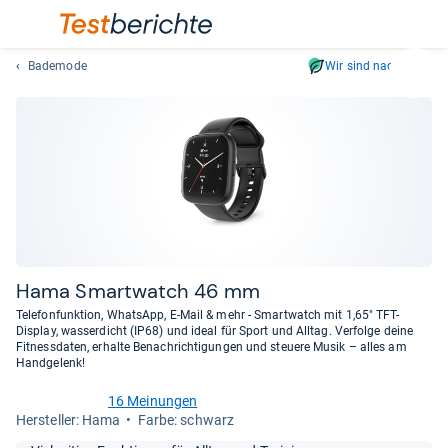
Bademode
Wir sind nachhaltig
Suc
Geben
Sie
mindest
drei
Zeichen
ein.
Vorschl
erschei
automat
Hama Smart­watch 46 mm
und
Telefonfunktion, WhatsApp, E-Mail & mehr - Smartwatch mit 1,65" TFT-
lassen
Display, wasserdicht (IP68) und ideal für Sport und Alltag. Verfolge deine
Fitnessdaten, erhalte Benachrichtigungen und steuere Musik – alles am
sich
Handgelenk!
mit
den
16 Meinungen
4,6
Pfeiltas
Her­stel­ler: Hama
Farbe: schwarz
von
auswähl
5