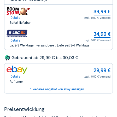
Lieferzeit ca. 1-3 Werktage
für
39,90
zum
39,99 €
kaufen.
Shop:
bei
Details
zzgl. 0,00 € Versand
Boomstore.de
Sofort lieferbar
für
39,99
zum
34,90 €
kaufen.
Shop:
bei
Details
zzgl. 5,85 € Versand
e-
ca. 2-3 Werktagen versandbereit, Lieferzeit 3-4 Werktage
tec
für
34,90
Gebraucht ab 29,99 € bis 30,03 €
kaufen.
zum
29,99 €
Shop:
bei
Details
zzgl. 0,00 € Versand
eBay
Auf Lager
für
29,99
1 weiteres Angebot von eBay anzeigen
kaufen.
zum
30,03 €
Shop:
bei
Details
zzgl. 0,00 € Versand
Preis­ent­wick­lung
eBay
Auf Lager
für