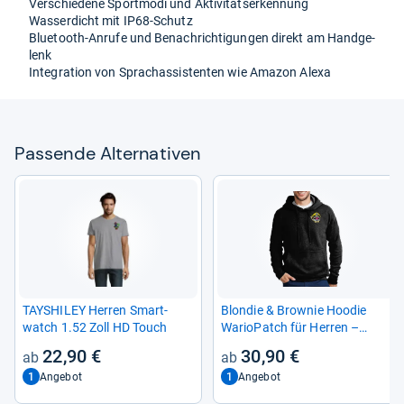
Ver­schie­dene Sport­modi und Akti­vi­täts­er­ken­nung
Was­ser­dicht mit IP68-​Schutz
Blue­tooth-​Anrufe und Benach­rich­ti­gun­gen direkt am Hand­ge­
lenk
Inte­gra­tion von Sprachas­sis­ten­ten wie Ama­zon Alexa
Pas­sende Alter­na­ti­ven
TAYS­HI­LEY Her­ren Smart­
Blon­die & Brow­nie Hoo­die
watch 1.52 Zoll HD Touch
Wario­Patch für Her­ren –
Retro Gaming Stil
22,90 €
30,90 €
1
1
Angebot
Angebot