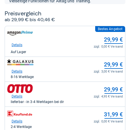
Vielseitige Funktionen für Alltag und Training.
Sternen
Preis­ver­gleich
ab 29,99 € bis 40,46 €
Bestes Angebot
zum
Shop:
29,99 €
bei
Amazon.de
Details
zzgl. 0,00 € Versand
für
Auf Lager
29,99
kaufen.
zum
29,99 €
Shop:
bei
Details
zzgl. 3,00 € Versand
galaxus
8-16 Werktage
für
29,99
zum
29,99 €
kaufen.
Shop:
bei
Details
zzgl. 4,95 € Versand
Otto.de
lieferbar - in 3-4 Werktagen bei dir
für
29,99
zum
31,99 €
kaufen.
Shop:
bei
Details
zzgl. 0,00 € Versand
Kaufland
2-4 Werktage
für