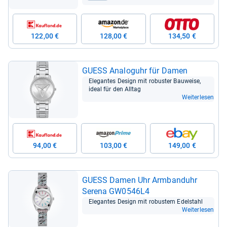
122,00 €
128,00 €
134,50 €
GUESS Ana­log­uhr für Damen
Ele­gan­tes Design mit robus­ter Bau­weise,
ideal für den All­tag
Weiterlesen
94,00 €
103,00 €
149,00 €
GUESS Damen Uhr Arm­band­uhr
Serena GW0546L4
Ele­gan­tes Design mit robus­tem Edel­stahl
Weiterlesen