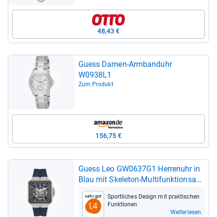
48,43 €
Guess Damen-​Arm­band­uhr
W0938L1
Zum Produkt
156,75 €
Guess Leo GW0637G1 Her­ren­uhr in
Blau mit Ske­le­ton-​Mul­ti­funk­ti­ons­an­
zeige
Sport­li­ches Design mit prak­ti­schen
Sehr gut
Funk­tio­nen
1,4
Weiterlesen