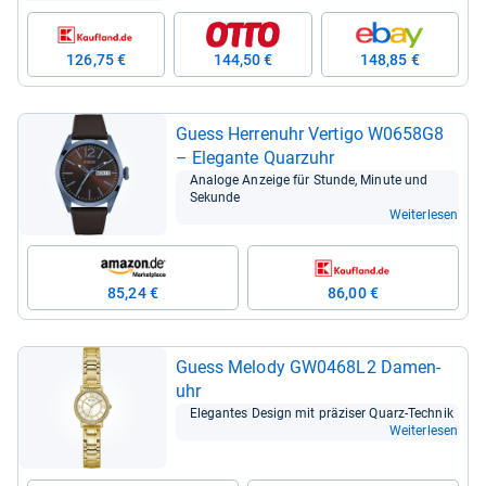
126,75 €
144,50 €
148,85 €
Guess Her­ren­uhr Ver­tigo W0658G8
– Ele­gante Quarz­uhr
Ana­loge Anzeige für Stunde, Minute und
Sekunde
Weiterlesen
85,24 €
86,00 €
Guess Melody GW0468L2 Damen­
uhr
Ele­gan­tes Design mit prä­zi­ser Quarz-​Tech­nik
Weiterlesen