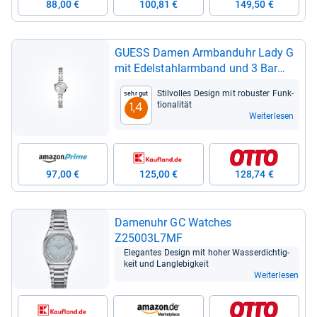
88,00 €
100,81 €
149,50 €
GUESS Damen Arm­band­uhr Lady G
mit Edel­stahl­arm­band und 3 Bar
Was­ser­dich­tig­keit
Stil­vol­les Design mit robus­ter Funk­
Sehr gut
tio­na­li­tät
1,4
Weiterlesen
97,00 €
125,00 €
128,74 €
Damen­uhr GC Wat­ches
Z25003L7MF
Ele­gan­tes Design mit hoher Was­ser­dich­tig­
keit und Lang­le­big­keit
Weiterlesen