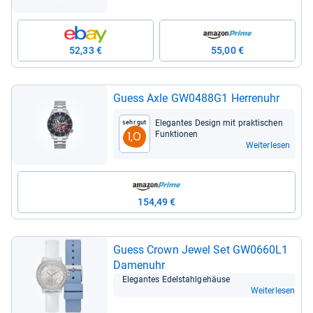
52,33 €
55,00 €
Guess Axle GW0488G1 Her­ren­uhr
Ele­gan­tes Design mit prak­ti­schen
Sehr gut
Funk­tio­nen
1,0
Weiterlesen
154,49 €
Guess Crown Jewel Set GW0660L1
Damen­uhr
Ele­gan­tes Edel­stahl­ge­häuse
Weiterlesen