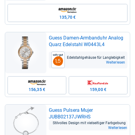
135,70 €
Guess Damen-​Arm­band­uhr Ana­log
Quarz Edel­stahl W0443L4
Sehr gut
Edel­stahl­ge­häuse für Lang­le­big­keit
1,5
Weiterlesen
156,35 €
159,00 €
Guess Pul­sera Mujer
JUBB02137JWRHS
Stil­vol­les Design mit viel­sei­ti­ger Farb­ge­bung
Weiterlesen