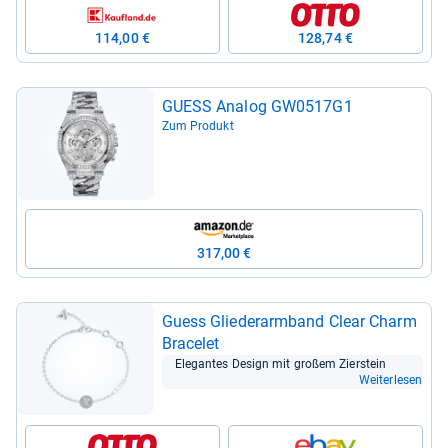
114,00 €
128,74 €
GUESS Ana­log GW0517G1
Zum Produkt
317,00 €
Guess Glie­der­arm­band Clear Charm
Bra­ce­let
Ele­gan­tes Design mit großem Zier­stein
Weiterlesen