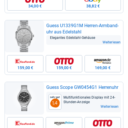
34,00 €
38,82 €
Guess U1339G1M Her­ren-​Arm­band­
uhr aus Edel­stahl
Ele­gan­tes Edel­stahl-​Gehäuse
Weiterlesen
159,00 €
159,00 €
169,00 €
Guess Scope GW0454G1 Her­ren­uhr
Mul­ti­funk­tio­na­les Dis­play mit 24-​
Sehr gut
Stun­den-​Anzeige
1,4
Weiterlesen