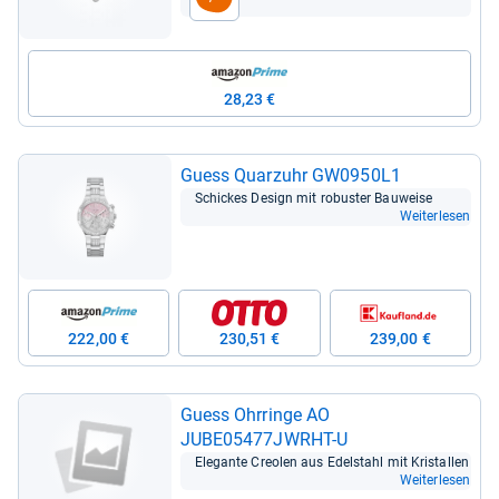
28,23 €
Guess Quarz­uhr GW0950L1
Schickes Design mit robus­ter Bau­weise
Weiterlesen
222,00 €
230,51 €
239,00 €
Guess Ohr­ringe AO
JUBE05477JWRHT-​U
Ele­gante Creo­len aus Edel­stahl mit Kris­tal­len
Weiterlesen