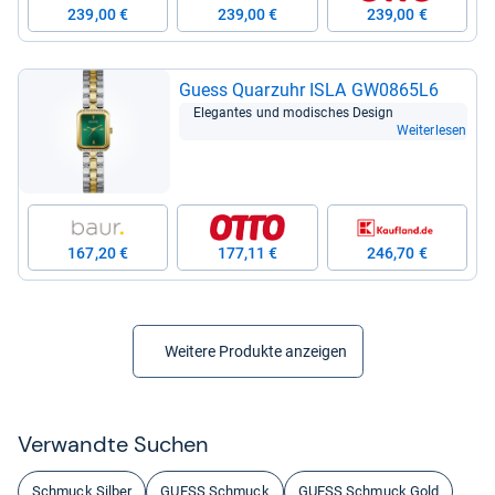
239,00 €
239,00 €
239,00 €
Guess Quarz­uhr ISLA GW0865L6
Ele­gan­tes und modi­sches Design
Weiterlesen
167,20 €
177,11 €
246,70 €
Weitere Produkte anzeigen
Ver­wandte Suchen
Schmuck Silber
GUESS Schmuck
GUESS Schmuck Gold