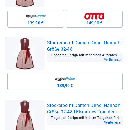
139,90 €
149,90 €
Stocker­point Damen Dirndl Han­nah I
Größe 32-​48
Ele­gan­tes Design mit moder­nen Akzen­ten
Weiterlesen
139,90 €
Stocker­point Damen Dirndl Han­nah I
Größe 32-​48 I Ele­gan­tes Trach­ten­
kleid mit Schürze & lie­be­vol­len
Ele­gan­tes Design mit hohem Tra­ge­kom­fort
Weiterlesen
Details