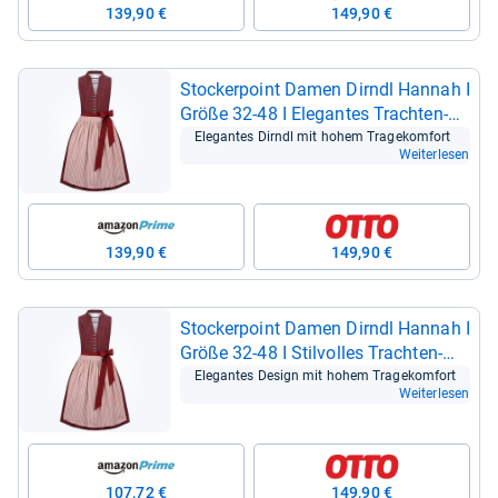
139,90 €
149,90 €
Stocker­point Damen Dirndl Han­nah I
Größe 32-​48 I Ele­gan­tes Trach­ten­
kleid mit Schürze
Ele­gan­tes Dirndl mit hohem Tra­ge­kom­fort
Weiterlesen
139,90 €
149,90 €
Stocker­point Damen Dirndl Han­nah I
Größe 32-​48 I Stil­vol­les Trach­ten­
kleid mit Schürze & ele­gan­ten
Ele­gan­tes Design mit hohem Tra­ge­kom­fort
Weiterlesen
Details
107,72 €
149,90 €