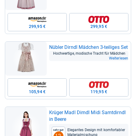
299,95 €
299,95 €
Nüb­ler Dirndl Mäd­chen 3-​tei­li­ges Set
Hoch­wer­tige, modi­sche Tracht für Mäd­chen
Weiterlesen
105,94 €
119,95 €
Krü­ger Madl Dirndl Midi Samt­dirndl
in Beere
Ele­gan­tes Design mit kom­for­ta­bler
Sehr gut
Mate­rial­mi­schung
1,2