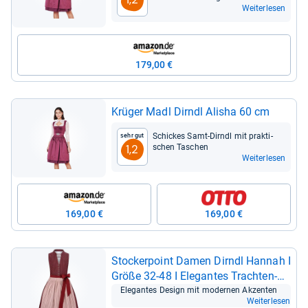
Weiterlesen
179,00 €
Krü­ger Madl Dirndl Alisha 60 cm
Schickes Samt-​Dirndl mit prak­ti­
Sehr gut
schen Taschen
1,2
Weiterlesen
169,00 €
169,00 €
Stocker­point Damen Dirndl Han­nah I
Größe 32-​48 I Ele­gan­tes Trach­ten­
kleid mit Schürze und lie­be­vol­len
Ele­gan­tes Design mit moder­nen Akzen­ten
Weiterlesen
Details