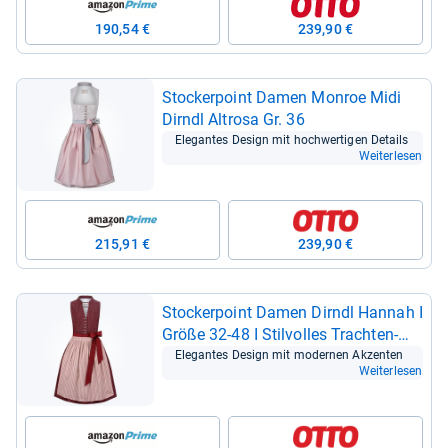
190,54 €
239,90 €
Stocker­point Damen Mon­roe Midi
Dirndl Alt­rosa Gr. 36
Ele­gan­tes Design mit hoch­wer­ti­gen Details
Weiterlesen
215,91 €
239,90 €
Stocker­point Damen Dirndl Han­nah I
Größe 32-​48 I Stil­vol­les Trach­ten­
kleid mit Schürze & ele­gan­ten
Ele­gan­tes Design mit moder­nen Akzen­ten
Weiterlesen
Details