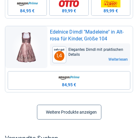
84,95 €
89,99 €
89,99 €
Edel­nice Dirndl "Made­leine" in Alt­
rosa für Kin­der, Größe 104
Ele­gan­tes Dirndl mit prak­ti­schen
Sehr gut
Details
1,4
Weiterlesen
84,95 €
Weitere Produkte anzeigen
Ver­wandte Suchen