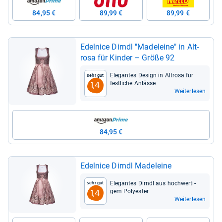
84,95 €
89,99 €
89,99 €
Edel­nice Dirndl "Made­leine" in Alt­
rosa für Kin­der – Größe 92
Ele­gan­tes Design in Alt­rosa für
Sehr gut
fest­li­che Anlässe
1,4
Weiterlesen
84,95 €
Edel­nice Dirndl Made­leine
Ele­gan­tes Dirndl aus hoch­wer­ti­
Sehr gut
gem Poly­es­ter
1,4
Weiterlesen