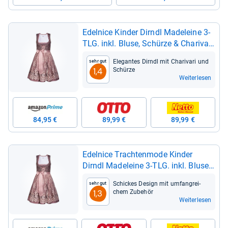
Edel­nice Kin­der Dirndl Made­leine 3-​
TLG. inkl. Bluse, Schürze & Cha­ri­vari
(140)
Ele­gan­tes Dirndl mit Cha­ri­vari und
Sehr gut
Schürze
1,4
Weiterlesen
84,95 €
89,99 €
89,99 €
Edel­nice Trach­ten­mode Kin­der
Dirndl Made­leine 3-​TLG. inkl. Bluse,
Schürze und Cha­ri­vari (128)
Schickes Design mit umfang­rei­
Sehr gut
chem Zube­hör
1,3
Weiterlesen