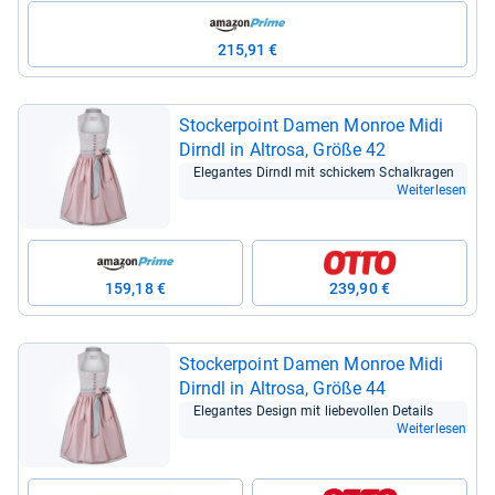
215,91 €
Stocker­point Damen Mon­roe Midi
Dirndl in Alt­rosa, Größe 42
Ele­gan­tes Dirndl mit schickem Schal­kra­gen
Weiterlesen
159,18 €
239,90 €
Stocker­point Damen Mon­roe Midi
Dirndl in Alt­rosa, Größe 44
Ele­gan­tes Design mit lie­be­vol­len Details
Weiterlesen