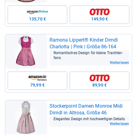
135,70 €
149,90 €
Ramona Lip­pert® Kin­der Dirndl
Char­lotta | Pink | Größe 86-​164
Roman­ti­sches Design für kleine Trach­ten­
fans
Weiterlesen
79,99 €
89,90 €
Stocker­point Damen Mon­roe Midi
Dirndl in Alt­rosa, Größe 46
Ele­gan­tes Design mit hoch­wer­ti­gen Details
Weiterlesen