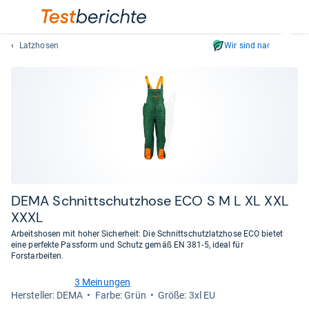
Latzhosen
Wir sind nachhaltig
Suc
Geben
Sie
mindest
drei
Zeichen
ein.
Vorschl
erschei
automat
DEMA Schnitt­schutz­hose ECO S M L XL XXL
und
XXXL
lassen
Arbeitshosen mit hoher Sicherheit: Die Schnittschutzlatzhose ECO bietet
sich
eine perfekte Passform und Schutz gemäß EN 381-5, ideal für
mit
Forstarbeiten.
den
3 Meinungen
Pfeiltas
5,0
Her­stel­ler: DEMA
Farbe: Grün
Größe: 3xl EU
von
auswähl