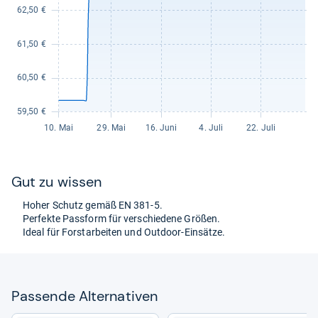
Gut zu wis­sen
Hoher Schutz gemäß EN 381-​5.
Per­fekte Pass­form für ver­schie­dene Grö­ßen.
Ideal für Forst­ar­bei­ten und Out­door-​Ein­sätze.
Pas­sende Alter­na­ti­ven