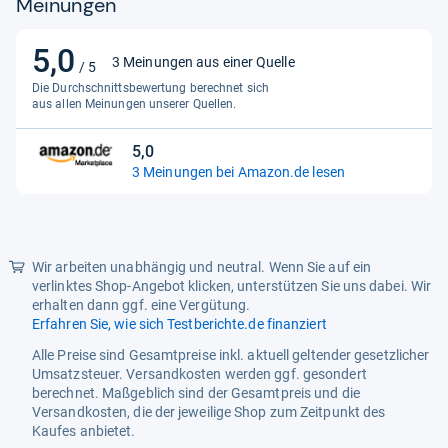
Meinungen
5,0
5,0
3 Meinungen aus einer Quelle
/ 5
von
Die Durchschnittsbewertung berechnet sich
5
aus allen Meinungen unserer Quellen.
Sternen
5,0
5,0
3 Meinungen bei Amazon.de lesen
von
5
Sternen
Wir arbeiten unabhängig und neutral. Wenn Sie auf ein
verlinktes Shop-Angebot klicken, unterstützen Sie uns dabei. Wir
erhalten dann ggf. eine Vergütung.
Erfahren Sie, wie sich Testberichte.de finanziert
Alle Preise sind Gesamtpreise inkl. aktuell geltender gesetzlicher
Umsatzsteuer. Versandkosten werden ggf. gesondert
berechnet. Maßgeblich sind der Gesamtpreis und die
Versandkosten, die der jeweilige Shop zum Zeitpunkt des
Kaufes anbietet.