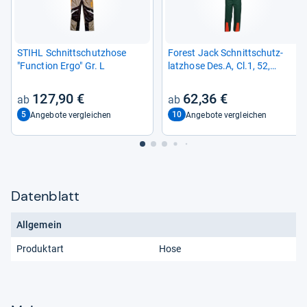
STIHL Schnitt­schutz­hose
Forest Jack Schnitt­schutz­
"Func­tion Ergo" Gr. L
latz­hose Des.A, Cl.1, 52,
grün/orange
127,90 €
62,36 €
5
10
Angebote vergleichen
Angebote vergleichen
Datenblatt
Allgemein
Produktart
Hose