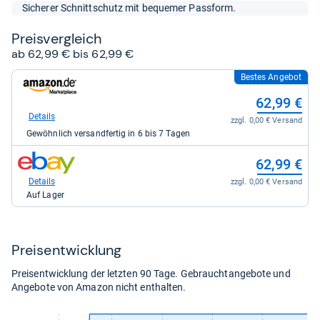
5
Sicherer Schnittschutz mit bequemer Passform.
Sternen
Preis­ver­gleich
ab 62,99 € bis 62,99 €
Bestes Angebot
zum
Shop:
62,99 €
bei
Amazon.de
Details
zzgl. 0,00 € Versand
für
Gewöhnlich versandfertig in 6 bis 7 Tagen
62,99
kaufen.
zum
62,99 €
Shop:
bei
Details
zzgl. 0,00 € Versand
eBay
Auf Lager
für
62,99
kaufen.
Preis­ent­wick­lung
Preisentwicklung der letzten 90 Tage. Gebrauchtangebote und
Angebote von Amazon nicht enthalten.