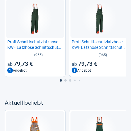
Profi Schnitt­schutz­latz­hose
Profi Schnitt­schutz­latz­hose
KWF Latz­hose Schnitt­schutz­
KWF Latz­hose Schnitt­schutz­
hose Forst­hose-​ Gr. 66, Grün
hose Forst­hose-​ Gr. 52, Grün
(965)
(965)
Orange
Orange
79,73 €
79,73 €
1
1
Angebot
Angebot
Aktu­ell beliebt