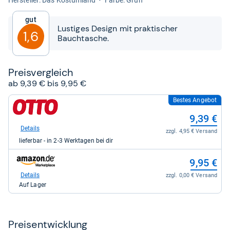
von
5
Gut
Sternen
Lustiges Design mit praktischer
1,6
Bauchtasche.
Preis­ver­gleich
ab 9,39 € bis 9,95 €
Bestes Angebot
zum
Shop:
9,39 €
bei
Otto.de
Details
zzgl. 4,95 € Versand
für
lieferbar - in 2-3 Werktagen bei dir
9,39
kaufen.
zum
9,95 €
Shop:
bei
Details
zzgl. 0,00 € Versand
Amazon.de
Auf Lager
für
9,95
kaufen.
Preis­ent­wick­lung