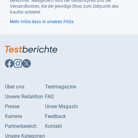
berechnet. Maßgeblich sind der Gesamtpreis und die
Number Of Packs
1
Versandkosten, die der jeweilige Shop zum Zeitpunkt des
Kaufes anbietet.
Occasion Type
Fasching, Karneval
Mehr Infos dazu in unseren FAQs
Package Dimensions LxWxH
14.41x12.99x0.87 Inches
Pattern
Cartoon
Recommended Browse Nodes
1981427031
Safety Warning
Kein Warnhinweis Zutreffend
Auf
Auf
Auf
Facebook
Instagram
X
Size
Einheitsgröße
folgen
folgen
folgen
Special Size Type
Unisex
Über uns
Testmagazine
Style
Gärtnerschürze
Unsere Redaktion
FAQ
Subject Character
Gärtner
Presse
Unser Magazin
Target Audience
Unisex-Erwachsene
Karriere
Feedback
Partnerbereich
Kontakt
Target Audience Keyword
Unisex – Erwachsene
Unsere Kategorien
Target Gender
Unisex