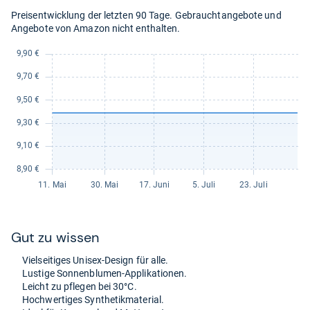
Preisentwicklung der letzten 90 Tage. Gebrauchtangebote und
Angebote von Amazon nicht enthalten.
Gut zu wis­sen
Viel­sei­ti­ges Uni­sex-​Design für alle.
Lus­tige Son­nen­blu­men-​Appli­ka­tio­nen.
Leicht zu pfle­gen bei 30°C.
Hoch­wer­ti­ges Syn­the­tik­ma­te­rial.