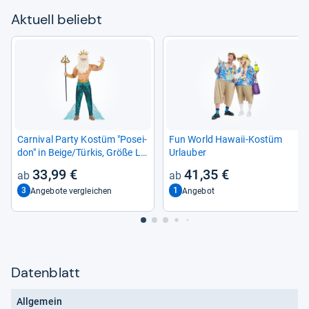
Aktu­ell beliebt
Car­ni­val Party Kostüm "Posei­
Fun World Hawaii-​Kostüm
don" in Beige/Tür­kis, Größe L
Urlau­ber
für Her­ren
33,99 €
41,35 €
3
1
Angebote vergleichen
Angebot
Datenblatt
Allgemein