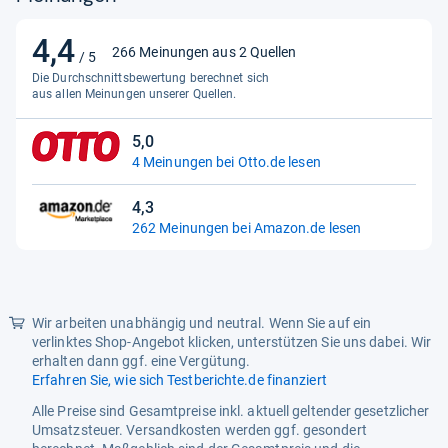
Fit To Size Sentiment
Positiv
4,4
4,4
266 Meinungen aus 2 Quellen
/ 5
Fit Type
Unisex
von
Die Durchschnittsbewertung berechnet sich
5
aus allen Meinungen unserer Quellen.
Garment Size Country
As
Sternen
Included Components
Haarband, Strohhut,
5,0
5,0
Gießkanne, Passende
4 Meinungen bei Otto.de lesen
von
Handtasche
5
4,3
Manufacturer Maximum Age
120.0
Sternen
4,3
262 Meinungen bei Amazon.de lesen
von
Manufacturer Minimum Age
48.0
5
Sternen
Material
Polyester
Model
Does not apply
Wir arbeiten unabhängig und neutral. Wenn Sie auf ein
verlinktes Shop-Angebot klicken, unterstützen Sie uns dabei. Wir
Model Name
Gärtner Set
erhalten dann ggf. eine Vergütung.
Erfahren Sie, wie sich Testberichte.de finanziert
Model Number
.
Alle Preise sind Gesamtpreise inkl. aktuell geltender gesetzlicher
Neck Neck Style
Rundhalsausschnitt
Umsatzsteuer. Versandkosten werden ggf. gesondert