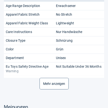
Age Range Description
Erwachsener
Apparel Fabric Stretch
No Stretch
Apparel Fabric Weight Class
Lightweight
Care Instructions
Nur Handwäsche
Closure Type
Schnürung
Color
Grün
Department
Unisex
Eu Toys Safety Directive Age
Not Suitable Under 36 Months
Warning
Eu Toys Safety Directive
German
Mehr anzeigen
Language
Eu Toys Safety Directive
No Warning Applicable
Warning
Meinungen
Fabric Type
100% Polyester