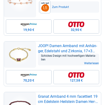
schafts­arm­band für Sie
Sehr gut
Zum Produkt
1,5
19,90 €
32,90 €
JOOP! Damen Arm­band mit Anhän­
ger, Edel­stahl und Zir­ko­nia, 17+3
cm, gold
Schickes Design mit hoch­wer­ti­gen Mate­ria­
lien
Weiterlesen
70,20 €
127,58 €
Gra­nat Arm­band 4 mm facet­tiert 19
cm Edel­stein Heil­stein Damen Her­