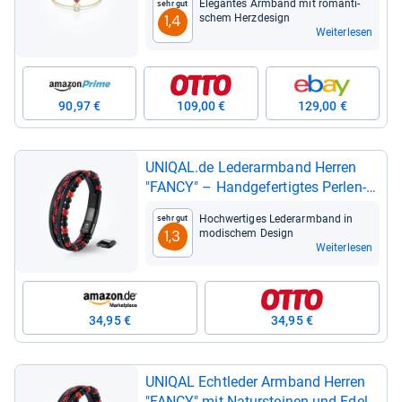
Ele­gan­tes Arm­band mit roman­ti­
Sehr gut
schem Herz­de­sign
1,4
Weiterlesen
90,97 €
109,00 €
129,00 €
UNI­QAL.de Leder­arm­band Her­ren
"FANCY" – Hand­ge­fer­tig­tes Per­len­
arm­band aus Natur­stein
Hoch­wer­ti­ges Leder­arm­band in
Sehr gut
modi­schem Design
1,3
Weiterlesen
34,95 €
34,95 €
UNI­QAL Echt­le­der Arm­band Her­ren
"FANCY" mit Natur­stei­nen und Edel­