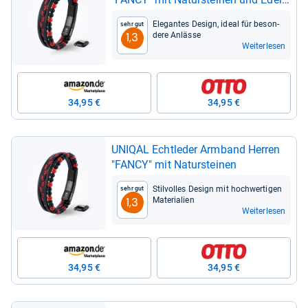
stahl | Gra­tis Etui Box (ROT AGATE,
Ele­gan­tes Design, ideal für beson­
Sehr gut
19)
dere Anlässe
1,3
Weiterlesen
34,95 €
34,95 €
UNI­QAL Echt­le­der Arm­band Her­ren
"FANCY" mit Natur­stei­nen
Stil­vol­les Design mit hoch­wer­ti­gen
Sehr gut
Mate­ria­lien
1,3
Weiterlesen
34,95 €
34,95 €