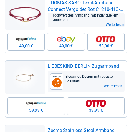
THO­MAS SABO Tex­til-​Arm­band
Connect Ver­gol­det Rot C1210-​413-​
50-​L24V
Hoch­wer­ti­ges Arm­band mit indi­vi­du­el­lem
Charm-​Stil
Weiterlesen
49,00 €
49,00 €
53,00 €
LIE­BES­KIND BER­LIN Zug­arm­band
Ele­gan­tes Design mit robus­tem
Sehr gut
Edel­stahl
1,5
Weiterlesen
39,99 €
39,99 €
Zeeme Stain­less Steel Arm­band