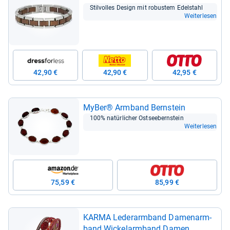
Stil­vol­les Design mit robus­tem Edel­stahl
Weiterlesen
42,90 €
42,90 €
42,95 €
MyBer® Arm­band Bern­stein
100% natür­li­cher Ost­see­b­ern­stein
Weiterlesen
75,59 €
85,99 €
KARMA Leder­arm­band Damen­arm­
band Wickel­arm­band Damen