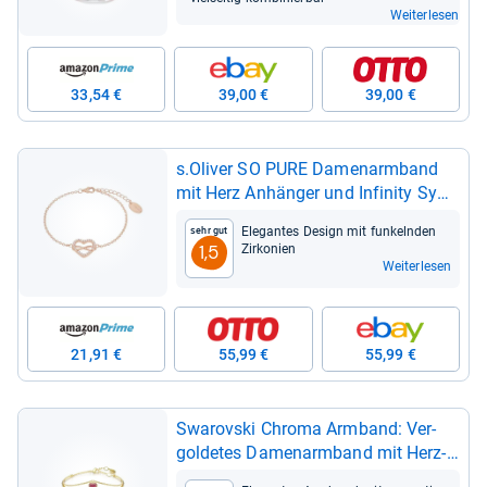
Weiterlesen
33,54 €
39,00 €
39,00 €
s.Oli­ver SO PURE Damen­arm­band
mit Herz Anhän­ger und Infi­nity Sym­
bol
Ele­gan­tes Design mit fun­keln­den
Sehr gut
Zir­ko­nien
1,5
Weiterlesen
21,91 €
55,99 €
55,99 €
Swarovski Chroma Arm­band: Ver­
gol­de­tes Damen­arm­band mit Herz-​
Motiv