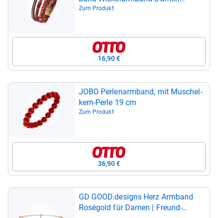
Magnet­ver­schluss (Geschenk für
Zum Produkt
Sie, Acces­soires), Damen­arm­band
Arm­schmuck Arm­band­set
16,90 €
JOBO Per­len­arm­band, mit Muschel­
kern-​Perle 19 cm
Zum Produkt
36,90 €
GD GOOD.desi­gns Herz Arm­band
Rosé­gold für Damen | Freund­