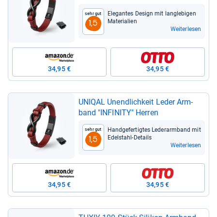
Ele­gan­tes Design mit lang­le­bi­gen
Sehr gut
Mate­ria­lien
1,5
Weiterlesen
34,95 €
34,95 €
UNI­QAL Unend­lich­keit Leder Arm­
band "INFI­NITY" Her­ren
Hand­ge­fer­tig­tes Leder­arm­band mit
Sehr gut
Edel­stahl-​Details
1,5
Weiterlesen
34,95 €
34,95 €