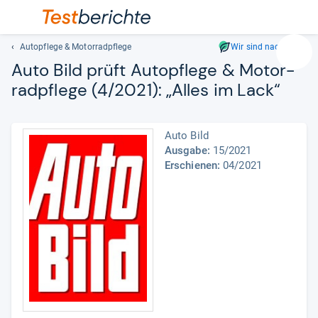
Autopflege & Motorradpflege
Wir sind nachhaltig
Suc
Auto Bild prüft Autopflege & Motor­
Geben
rad­pflege (4/2021): „Alles im Lack“
Sie
mindest
drei
Auto Bild
Zeichen
Ausgabe:
15/2021
ein.
Erschienen:
04/2021
Vorschl
erschei
automat
und
lassen
sich
mit
den
Pfeiltas
auswähl