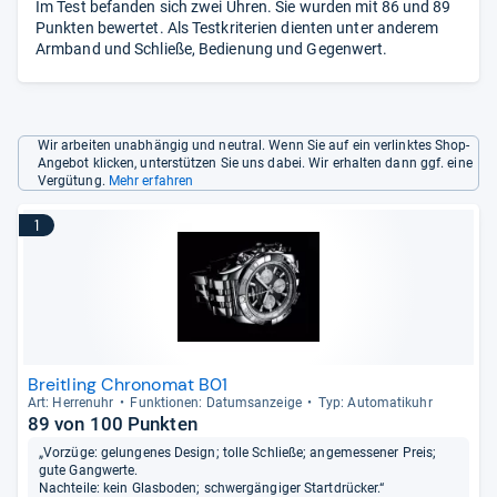
Im Test befanden sich zwei Uhren. Sie wurden mit 86 und 89
Punkten bewertet. Als Testkriterien dienten unter anderem
Armband und Schließe, Bedienung und Gegenwert.
Wir arbeiten unabhängig und neutral. Wenn Sie auf ein verlinktes Shop-
Angebot klicken, unterstützen Sie uns dabei. Wir erhalten dann ggf. eine
Vergütung.
Mehr erfahren
1
Breitling Chronomat B01
Art: Her­ren­uhr
Funk­tio­nen: Datums­an­zeige
Typ: Auto­ma­ti­k­uhr
89 von 100 Punkten
„Vorzüge: gelungenes Design; tolle Schließe; angemessener Preis;
gute Gangwerte.
Nachteile: kein Glasboden; schwergängiger Startdrücker.“