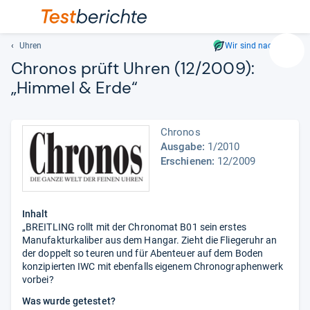
Uhren
Wir sind nachhaltig
Suc
Chro­nos prüft Uhren (12/2009):
Geben
„Him­mel & Erde“
Sie
mindest
drei
Chronos
Zeichen
Ausgabe:
1/2010
ein.
Erschienen:
12/2009
Vorschl
erschei
automat
und
Inhalt
lassen
„BREITLING rollt mit der Chronomat B01 sein erstes
Manufakturkaliber aus dem Hangar. Zieht die Fliegeruhr an
sich
der doppelt so teuren und für Abenteuer auf dem Boden
mit
konzipierten IWC mit ebenfalls eigenem Chronographenwerk
den
vorbei?
Pfeiltas
Was wurde getestet?
auswähl