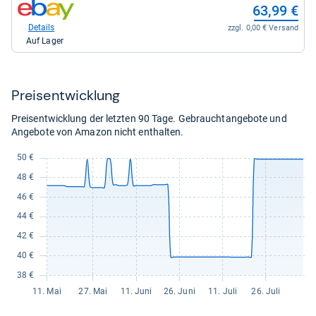
zum
63,99 €
49,90
Shop:
kaufen.
bei
Details
zzgl. 0,00 € Versand
eBay
Auf Lager
für
63,99
kaufen.
Preis­ent­wick­lung
Preisentwicklung der letzten 90 Tage. Gebrauchtangebote und
Angebote von Amazon nicht enthalten.