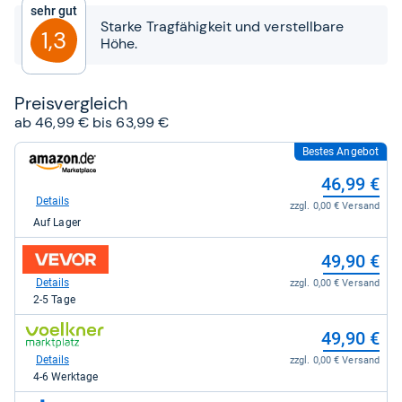
Sternen
Sehr gut
Starke Tragfähigkeit und verstellbare
1,3
Höhe.
Preis­ver­gleich
ab 46,99 € bis 63,99 €
Bestes Angebot
zum
Shop:
46,99 €
bei
Amazon.de
Details
zzgl. 0,00 € Versand
für
Auf Lager
46,99
kaufen.
zum
49,90 €
Shop:
bei
Details
zzgl. 0,00 € Versand
vevor.de
2-5 Tage
für
49,90
zum
49,90 €
kaufen.
Shop:
bei
Details
zzgl. 0,00 € Versand
voelkner
4-6 Werktage
Marktplatz
für