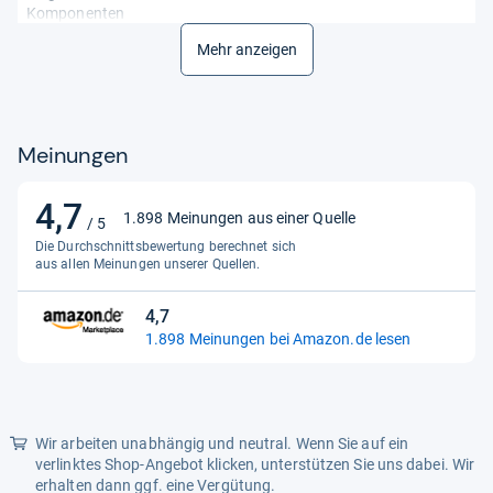
Komponenten
Mehr anzeigen
Fahrzeugservicetyp
Motorrad
Für Fahrzeugtyp
Universelle Passform
Hersteller
vevor
Meinungen
Kompatibel Mit Fahrzeugtyp
Motorrad
4,7
4,7
Kraftradtyp
Straßenmotorrad, Offroad
1.898 Meinungen aus einer Quelle
/ 5
Motorrad, Reiseenduro
von
Die Durchschnittsbewertung berechnet sich
5
aus allen Meinungen unserer Quellen.
Ladekapazität
1.1e+3 Lbs
Sternen
Material
Legierter Stahl
4,7
4,7
1.898 Meinungen bei Amazon.de lesen
von
Max. Hubhöhe
350 mm
5
Min. Hubhöhe
95 mm
Sternen
Mindesthöhe
95 Millimeter
Wir arbeiten unabhängig und neutral. Wenn Sie auf ein
verlinktes Shop-Angebot klicken, unterstützen Sie uns dabei. Wir
Produktart
Hubständer
erhalten dann ggf. eine Vergütung.