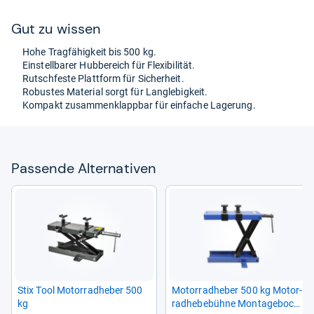
Gut zu wis­sen
Hohe Trag­fä­hig­keit bis 500 kg.
Ein­stell­ba­rer Hub­be­reich für Fle­xi­bi­li­tät.
Rutsch­feste Platt­form für Sicher­heit.
Robus­tes Mate­rial sorgt für Lang­le­big­keit.
Kom­pakt zusam­men­klapp­bar für ein­fa­che Lage­rung.
Pas­sende Alter­na­ti­ven
Stix Tool Motor­rad­he­ber 500
Motor­rad­he­ber 500 kg Motor­
kg
rad­he­be­bühne Mon­ta­ge­bock