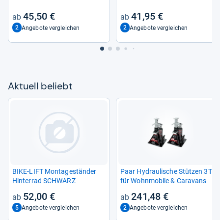
Motor­rad Hebe­bühne
45,50 €
41,95 €
2
2
Angebote vergleichen
Angebote vergleichen
Aktu­ell beliebt
BIKE-​LIFT Mon­ta­gestän­der
Paar Hydrau­li­sche Stüt­zen 3T
Hin­ter­rad SCHWARZ
für Wohn­mo­bile & Cara­vans
52,00 €
241,48 €
5
2
Angebote vergleichen
Angebote vergleichen