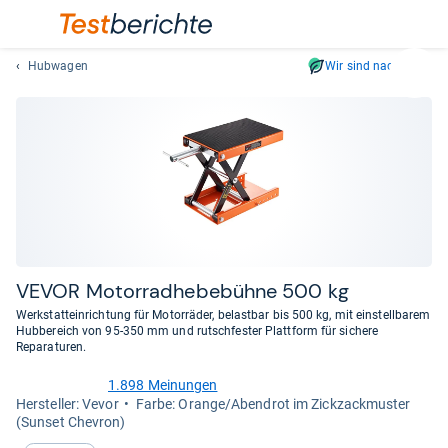
Hubwagen
Wir sind nachhaltig
Suc
Geben
Sie
mindest
drei
Zeichen
ein.
Vorschl
erschei
automat
VEVOR Motor­rad­he­be­bühne 500 kg
und
Werkstatteinrichtung für Motorräder, belastbar bis 500 kg, mit einstellbarem
lassen
Hubbereich von 95-350 mm und rutschfester Plattform für sichere
Reparaturen.
sich
mit
1.898 Meinungen
den
4,7
Her­stel­ler: Vevor
Farbe: Orange/Abendrot im Zickzackmuster
von
Pfeiltas
(Sunset Chevron)
5
auswähl