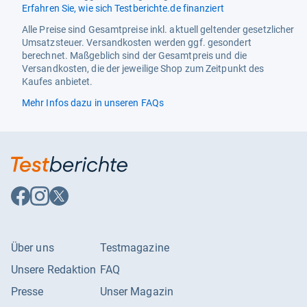
Erfahren Sie, wie sich Testberichte.de finanziert
Stil
Basismodell Tragfähigkeit 500
Kg
Alle Preise sind Gesamtpreise inkl. aktuell geltender gesetzlicher
Umsatzsteuer. Versandkosten werden ggf. gesondert
Stil/form
Basismodell Tragfähigkeit 500
berechnet. Maßgeblich sind der Gesamtpreis und die
Kg
Versandkosten, die der jeweilige Shop zum Zeitpunkt des
Kaufes anbietet.
Tragkraft
500 kg
Mehr Infos dazu in unseren FAQs
Ursprungsland
China
Auf
Auf
Auf
Facebook
Instagram
X
folgen
folgen
folgen
Über uns
Testmagazine
Unsere Redaktion
FAQ
Presse
Unser Magazin