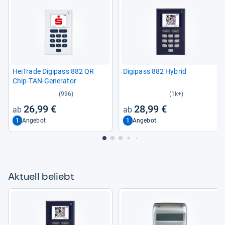
HeiTrade Digi­pass 882 QR
Digi­pass 882 Hybrid
Chip-​TAN-​Gene­ra­tor
(996)
(1k+)
26,99 €
28,99 €
1
1
Angebot
Angebot
Aktu­ell beliebt