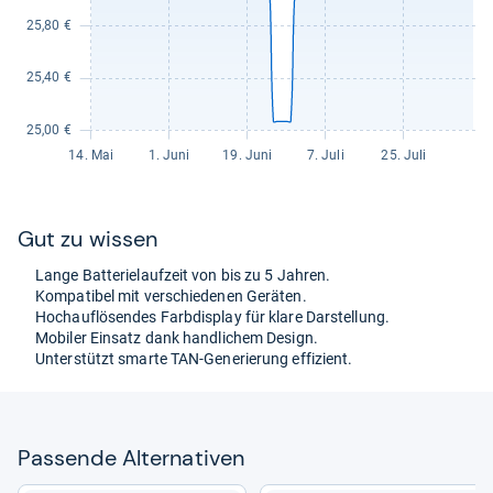
Gut zu wis­sen
Lange Bat­te­ri­e­lauf­zeit von bis zu 5 Jah­ren.
Kom­pa­ti­bel mit ver­schie­de­nen Gerä­ten.
Hoch­auf­lö­sen­des Farb­dis­play für klare Dar­stel­lung.
Mobi­ler Ein­satz dank hand­li­chem Design.
Unter­stützt smarte TAN-​Gene­rie­rung effi­zi­ent.
Pas­sende Alter­na­ti­ven