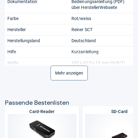
Dokumentation
Bedienungsanleitung (PDF)
über HerstellerWebseite
Farbe
Rot/weiss
Hersteller
Reiner SCT
Herstellungsland
Deutschland
Hilfe
Kurzanleitung
Maße
102 x 62,5 x 19 mm (H/B/T)
Mehr anzeigen
Maßeinheit
Einheit
Modell
tanJack photo QR SEdition
Pakettyp
Box (Einzelhandel)
Pas­sende Bes­ten­lis­ten
Postbank
nicht geeignet
Card-Reader
SD-Card
Produktart
TAN-Generator
Sparkasse
geeignet