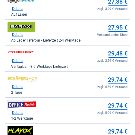
27,38 €
kaufen.
Shop:
bei
Details
zzgl. 3,99 € Versand
Amazon.de
Auf Lager
für
27,38
zum
27,95 €
kaufen.
Shop:
bei
Details
Versand siehe Shop
barax
Ab Lager lieferbar - Lieferzeit 2-4 Werktage
für
27,95
zum
29,48 €
kaufen.
Shop:
bei
Details
zzgl. 2,99 € Versand
Proshop.de
Verfügbar - 3-5 Werktage Lieferzeit
für
29,48
zum
29,74 €
kaufen.
Shop:
bei
Details
zzgl. 5,89 € Versand
Schäfer
2 Tage
Shop
für
zum
29,74 €
29,74
Shop:
kaufen.
bei
Details
zzgl. 5,99 € Versand
office-
1-2 Werktage
partner.de
-
zum
29,74 €
Office
Shop: