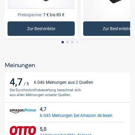
Support
Kostenloser Hersteller Support
Unterstützte Banken:
Sparkassen, BWBank, DKB
Preisspanne:
7 € bis 80 €
Unterstützte Geräte
PC, Tablet und Smartphone
Zur Bestenliste
Zur Bestenliste
: Card-Reader
: SD-Card
Ursprungsland
Deutschland
Zustand
Neu & originalverpackt
Meinungen
4,7
4,7
6.046 Meinungen aus 2 Quellen
/ 5
von
Die Durchschnittsbewertung berechnet sich
5
aus allen Meinungen unserer Quellen.
Sternen
4,7
4,7
6.045 Meinungen bei Amazon.de lesen
von
5
5,0
Sternen
5,0