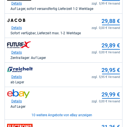
Partner
bei
Details
zzgl. 5,99 € Versand
GmbH
playox.de
Auf Lager, sofort versandfertig Lieferzeit 1-2 Werktage
für
für
29,74
29,74
zum
kaufen.
29,88 €
kaufen.
Shop:
bei
Details
zzgl. 0,00 € Versand
Jacob
Sofort verfügbar, Lieferzeit max. 1-2 Werktage
Elektronik
direkt
zum
29,89 €
für
Shop:
29,88
bei
Details
zzgl. 0,00 € Versand
kaufen.
Future-
Zentrallager: Auf Lager
X.de
für
zum
29,95 €
29,89
Shop:
kaufen.
bei
Details
zzgl. 5,95 € Versand
reichelt.de
ab Lager
für
29,95
zum
29,99 €
kaufen.
Shop:
bei
Details
zzgl. 0,00 € Versand
eBay
Auf Lager
für
29,99
10 weitere Angebote von eBay anzeigen
kaufen.
zum
zum
34,14 €
31,36 €