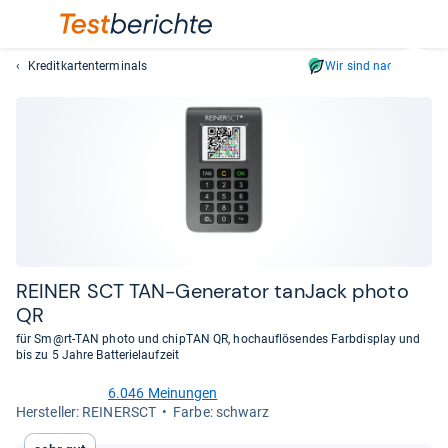
Kreditkartenterminals
Wir sind nachhaltig
Suc
Geben
Sie
mindest
drei
Zeichen
ein.
Vorschl
erschei
automat
REI­NER SCT TAN-​Gene­ra­tor tan­Jack photo
und
QR
lassen
für Sm@rt-TAN photo und chipTAN QR, hochauflösendes Farbdisplay und
sich
bis zu 5 Jahre Batterielaufzeit
mit
den
6.046 Meinungen
4,7
Her­stel­ler: REINERSCT
Farbe: schwarz
Pfeiltas
von
auswähl
5