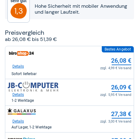
Sehr gut
Sternen
Hohe Sicherheit mit mobiler Anwendung
1,3
und langer Laufzeit.
Preis­ver­gleich
ab 26,08 € bis 51,39 €
Bestes Angebot
zum
Shop:
26,08 €
bei
büroshop24
Details
zzgl. 4,99 € Versand
für
Sofort lieferbar
26,08
kaufen.
zum
26,09 €
Shop:
bei
Details
zzgl. 5,95 € Versand
JB-
1-2 Werktage
Computer
für
zum
27,38 €
26,09
Shop:
kaufen.
bei
Details
zzgl. 3,00 € Versand
galaxus
Auf Lager, 1-2 Werktage
für
27,38
zum