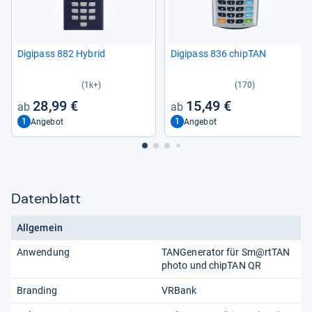
Digi­pass 882 Hybrid
Digi­pass 836 chip­TAN
(1k+)
(170)
28,99 €
15,49 €
1
1
Angebot
Angebot
Datenblatt
Allgemein
Anwendung
TANGenerator für Sm@rtTAN
photo und chipTAN QR
Branding
VRBank