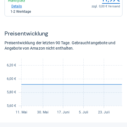
Shop:
bei
Details
zzgl. 0,00 € Versand
voelkner
1-2 Werktage
Marktplatz
für
11,99
kaufen.
Preis­ent­wick­lung
Preisentwicklung der letzten 90 Tage. Gebrauchtangebote und
Angebote von Amazon nicht enthalten.