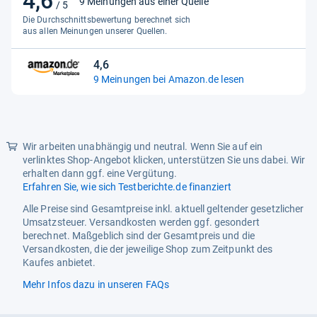
4,6
9 Meinungen aus einer Quelle
/ 5
von
Die Durchschnittsbewertung berechnet sich
5
aus allen Meinungen unserer Quellen.
Sternen
4,6
4,6
9 Meinungen bei Amazon.de lesen
von
5
Sternen
Wir arbeiten unabhängig und neutral. Wenn Sie auf ein
verlinktes Shop-Angebot klicken, unterstützen Sie uns dabei. Wir
erhalten dann ggf. eine Vergütung.
Erfahren Sie, wie sich Testberichte.de finanziert
Alle Preise sind Gesamtpreise inkl. aktuell geltender gesetzlicher
Umsatzsteuer. Versandkosten werden ggf. gesondert
berechnet. Maßgeblich sind der Gesamtpreis und die
Versandkosten, die der jeweilige Shop zum Zeitpunkt des
Kaufes anbietet.
Mehr Infos dazu in unseren FAQs