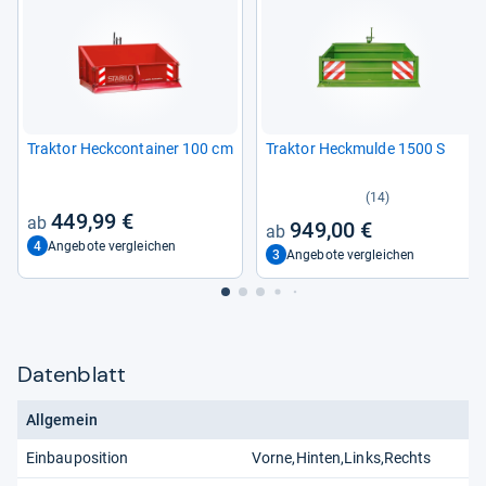
Trak­tor Heck­con­tai­ner 100 cm
Trak­tor Heck­mulde 1500 S
(14)
449,99 €
949,00 €
4
Angebote vergleichen
3
Angebote vergleichen
Datenblatt
Allgemein
Einbauposition
Vorne,Hinten,Links,Rechts