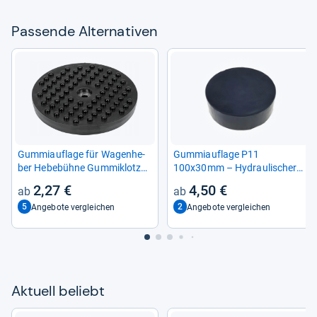
Pas­sende Alter­na­ti­ven
Gum­mi­auf­lage für Wagen­he­
Gum­mi­auf­lage P11
ber Hebe­bühne Gum­mi­klotz
100x30mm – Hydrau­li­scher
Gum­miblock Gum­mi­platte
Wagen­he­ber, Fahr­zeug­schutz
2,27 €
4,50 €
97x13mm
5
2
Angebote vergleichen
Angebote vergleichen
Aktu­ell beliebt