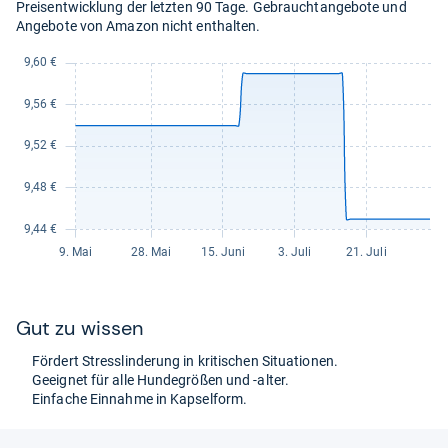
Preisentwicklung der letzten 90 Tage. Gebrauchtangebote und
Angebote von Amazon nicht enthalten.
Gut zu wis­sen
För­dert Stress­lin­de­rung in kri­ti­schen Situa­tio­nen.
Geeig­net für alle Hun­de­grö­ßen und -​alter.
Ein­fa­che Ein­nahme in Kap­sel­form.