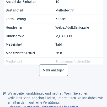
Anzahl der Einheiten
10
Bestandteil
Maltodextrin
Formulierung
Kapsel
Hundealter
Welpe,Adult,Senior,alle
Hundegröße
M,L,XL,XXL
Maßeinheit
Tabl.
Modifizierter Artikel
Nein
Produktart
Ergänzungsfuttermittel
Ursprungsland
Mehr anzeigen
Unbekannt
Zweck
Stresslinderung
Wir arbeiten unabhängig und neutral. Wenn Sie auf ein
verlinktes Shop-Angebot klicken, unterstützen Sie uns dabei. Wir
erhalten dann ggf. eine Vergütung.