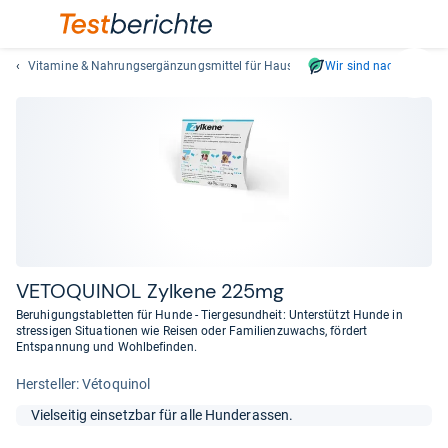
Vitamine & Nahrungsergänzungsmittel für Haustiere
Wir sind nachhaltig
Suc
Geben
Sie
mindest
drei
Zeichen
ein.
Vorschl
erschei
automat
VETO­QUI­NOL Zyl­kene 225mg
und
Beruhigungstabletten für Hunde - Tiergesundheit: Unterstützt Hunde in
lassen
stressigen Situationen wie Reisen oder Familienzuwachs, fördert
Entspannung und Wohlbefinden.
sich
mit
Her­stel­ler: Vétoquinol
den
Pfeiltas
Vielseitig einsetzbar für alle Hunderassen.
auswähl