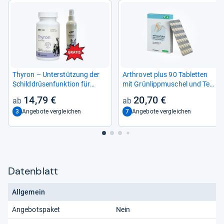
Thy­ron – Unter­stüt­zung der
Arthro­vet plus 90 Tablet­ten
Schild­drü­sen­funk­tion für
mit Grün­lipp­mu­schel und Teu­
Hunde und Kat­zen, 90 Kap­
fels­kralle für Hunde und Kat­
14,79 €
20,70 €
seln
zen
3
7
Angebote vergleichen
Angebote vergleichen
Datenblatt
Allgemein
Angebotspaket
Nein