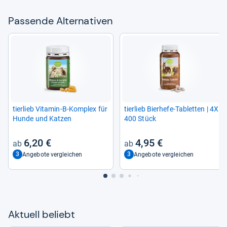
Pas­sende Alter­na­ti­ven
tier­lieb Vit­amin-​B-​Kom­plex für
tier­lieb Bier­hefe-​Tablet­ten | 4X
Hunde und Kat­zen
400 Stück
6,20 €
4,95 €
3
3
Angebote vergleichen
Angebote vergleichen
Aktu­ell beliebt