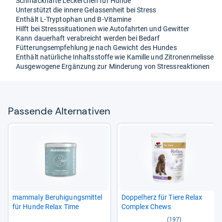
Schmack­hafte Lecker­chen für Hunde
Unter­stützt die innere Gelas­sen­heit bei Stress
Ent­hält L-​Tryp­to­phan und B-​Vit­amine
Hilft bei Stress­si­tua­tio­nen wie Auto­fahr­ten und Gewit­ter
Kann dau­er­haft ver­ab­reicht wer­den bei Bedarf
Füt­te­rungs­emp­feh­lung je nach Gewicht des Hun­des
Ent­hält natür­li­che Inhaltss­toffe wie Kamille und Zitro­nen­me­lisse
Aus­ge­wo­gene Ergän­zung zur Min­de­rung von Stress­re­ak­tio­nen
Pas­sende Alter­na­ti­ven
mam­maly Beru­hi­gungs­mit­tel
Dop­pel­herz für Tiere Relax
für Hunde Relax Time
Com­plex Chews
(197)