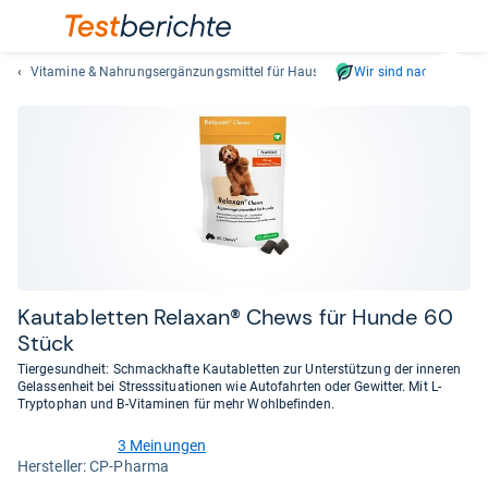
Vitamine & Nahrungsergänzungsmittel für Haustiere
Wir sind nachhaltig
Suc
Geben
Sie
mindest
drei
Zeichen
ein.
Vorschl
erschei
automat
Kau­ta­blet­ten Rela­xan® Chews für Hunde 60
und
Stück
lassen
Tiergesundheit: Schmackhafte Kautabletten zur Unterstützung der inneren
sich
Gelassenheit bei Stresssituationen wie Autofahrten oder Gewitter. Mit L-
mit
Tryptophan und B-Vitaminen für mehr Wohlbefinden.
den
3 Meinungen
Pfeiltas
4,2
Her­stel­ler: CP-Pharma
von
auswähl