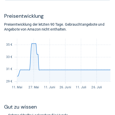
44,02
44,02
kaufen.
kaufen.
Preis­ent­wick­lung
Preisentwicklung der letzten 90 Tage. Gebrauchtangebote und
Angebote von Amazon nicht enthalten.
Gut zu wis­sen