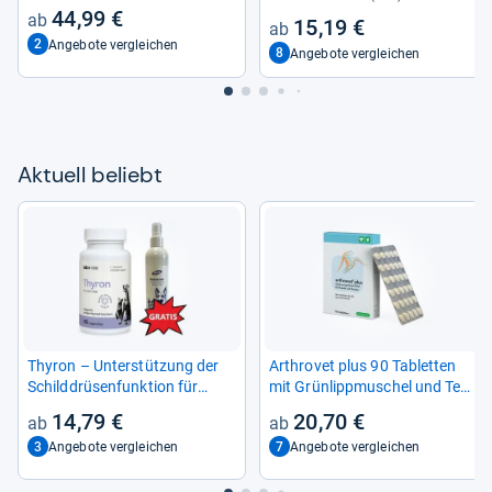
44,99 €
15,19 €
2
Angebote vergleichen
8
Angebote vergleichen
Aktu­ell beliebt
Thy­ron – Unter­stüt­zung der
Arthro­vet plus 90 Tablet­ten
Schild­drü­sen­funk­tion für
mit Grün­lipp­mu­schel und Teu­
Hunde und Kat­zen, 90 Kap­
fels­kralle für Hunde und Kat­
14,79 €
20,70 €
seln
zen
3
7
Angebote vergleichen
Angebote vergleichen