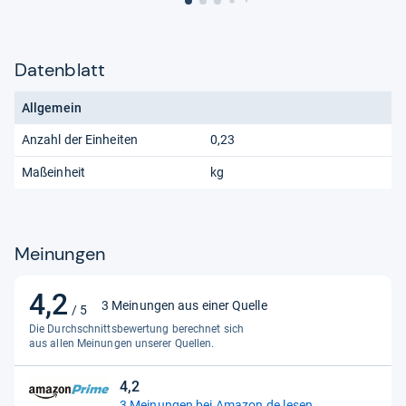
Datenblatt
Allgemein
Anzahl der Einheiten
0,23
Maßeinheit
kg
Meinungen
4,2
4,2
3 Meinungen aus einer Quelle
/ 5
von
Die Durchschnittsbewertung berechnet sich
5
aus allen Meinungen unserer Quellen.
Sternen
4,2
4,2
3 Meinungen bei Amazon.de lesen