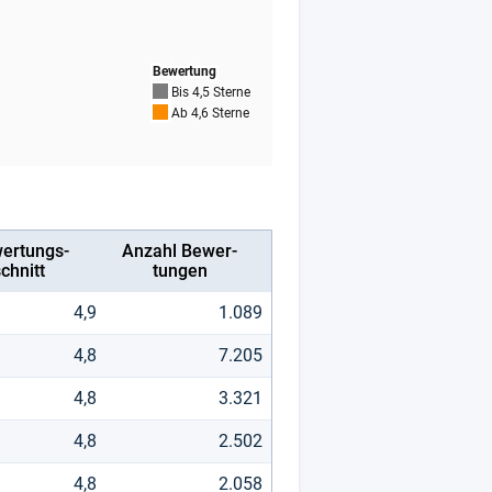
er­tungs-
Anzahl Bewer­
chnitt
tun­gen
4,9
1.089
4,8
7.205
4,8
3.321
4,8
2.502
4,8
2.058