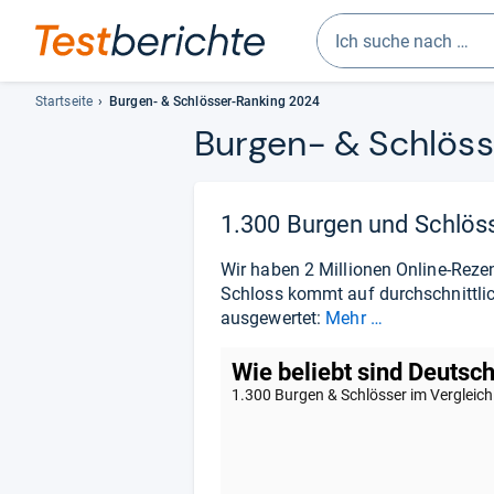
Geben
Sie
Startseite
Burgen- & Schlösser-Ranking 2024
mindestens
Bur­gen-​ & Schlös­
drei
Zeichen
ein.
1.300 Burgen und Schlös
Vorschläge
erscheinen
Wir haben 2 Millionen Online-Reze
automatisch
Schloss kommt auf durchschnittlich
und
ausgewertet:
Mehr …
lassen
sich
mit
den
Pfeiltasten
auswählen.