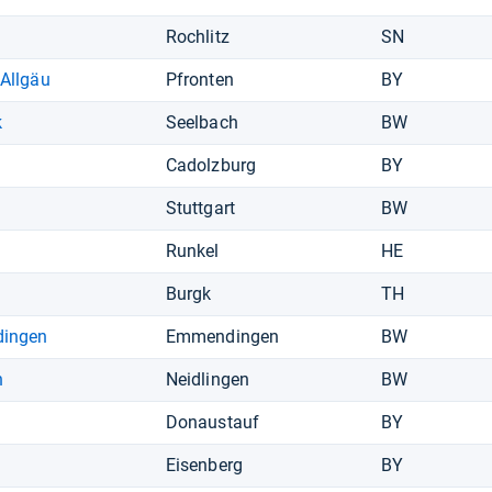
Rochlitz
SN
 Allgäu
Pfronten
BY
k
Seelbach
BW
Cadolzburg
BY
Stuttgart
BW
Runkel
HE
Burgk
TH
dingen
Emmendingen
BW
n
Neidlingen
BW
Donaustauf
BY
Eisenberg
BY