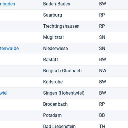
enbaden
Baden-Baden
BW
Saarburg
RP
Trechtingshausen
RP
Müglitztal
SN
htenwalde
Niederwiesa
SN
Rastatt
BW
Bergisch Gladbach
NW
Karlsruhe
BW
wiel
Singen (Hohentwiel)
BW
Brodenbach
RP
Potsdam
BB
Bad Liebenstein
TH