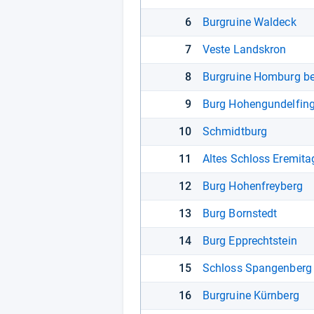
6
Burgruine Waldeck
7
Veste Landskron
8
Burgruine Homburg b
9
Burg Hohengundelfin
10
Schmidtburg
11
Altes Schloss Eremita
12
Burg Hohenfreyberg
13
Burg Bornstedt
14
Burg Epprechtstein
15
Schloss Spangenberg
16
Burgruine Kürnberg