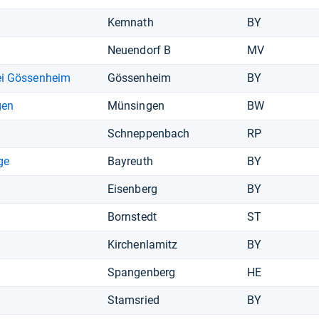
Kemnath
BY
Neuendorf B
MV
ei Gössenheim
Gössenheim
BY
gen
Münsingen
BW
Schneppenbach
RP
ge
Bayreuth
BY
Eisenberg
BY
Bornstedt
ST
Kirchenlamitz
BY
Spangenberg
HE
Stamsried
BY