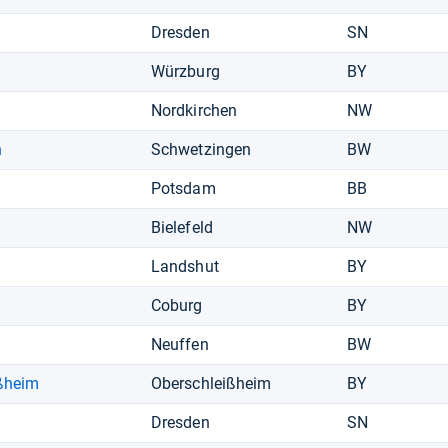
Dresden
SN
Würzburg
BY
Nordkirchen
NW
n
Schwetzingen
BW
Potsdam
BB
Bielefeld
NW
Landshut
BY
Coburg
BY
Neuffen
BW
ßheim
Oberschleißheim
BY
Dresden
SN