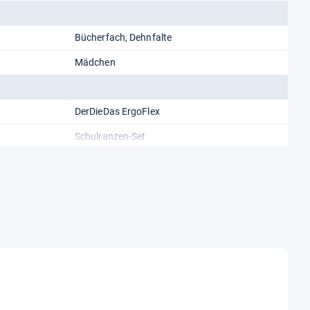
Bücherfach, Dehnfalte
Mädchen
DerDieDas ErgoFlex
Schulranzen-Set
Polyester, Recycling-PET
5
Brustbeutel, Kletties, Schlampermäppchen,
Turnbeutel, gefülltes Mäppchen