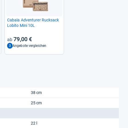
Cabaïa Adven­turer Ruck­sack
Lobito Mini 10L
79,00 €
3
Angebote vergleichen
38 cm
25 cm
22 l