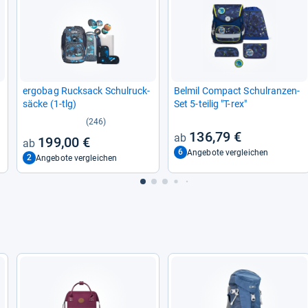
ergo­bag Ruck­sack Schul­ruck­
Bel­mil Com­pact Schul­ran­zen-​
sä­cke (1-​tlg)
Set 5-​tei­lig "T-​rex"
(246)
136,79 €
199,00 €
6
Angebote vergleichen
2
Angebote vergleichen