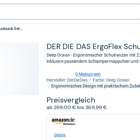
cksack Set...
DER DIE DAS ErgoFlex Schul­r
Deep Ocean - Ergonomischer Schulranzen mit 22
inklusive passendem Schlampermäppchen und Sp
9 Meinungen
5,0
Her­stel­ler: DerDieDas
Farbe: Deep Ocean
von
Ergonomisches Design mit praktischem Zube
5
Sternen
Preis­ver­gleich
ab 269,00 € bis 369,99 €
zum
Shop:
bei
Amazon.de
Details
für