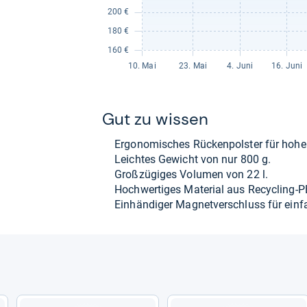
Gut zu wis­sen
Ergo­no­mi­sches Rücken­pols­ter für hohen
Leich­tes Gewicht von nur 800 g.
Groß­zü­gi­ges Volu­men von 22 l.
Hoch­wer­ti­ges Mate­rial aus Recy­cling-​P
Ein­hän­di­ger Magnet­ver­schluss für ein­