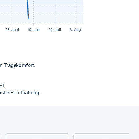
 Tra­ge­kom­fort.
ET.
fa­che Hand­ha­bung.