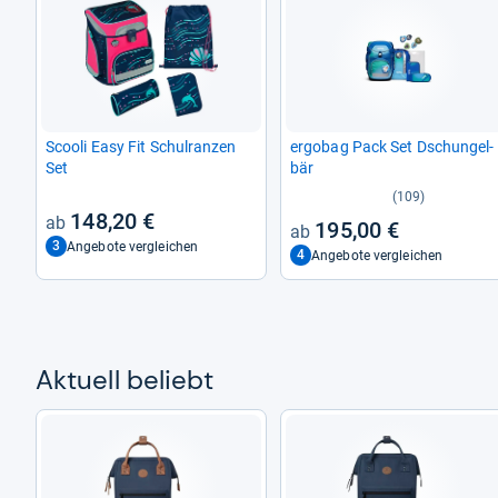
Scooli Easy Fit Schul­ran­zen
ergo­bag Pack Set Dschun­gel­
Set
bär
(109)
148,20 €
195,00 €
3
Angebote vergleichen
4
Angebote vergleichen
Aktu­ell beliebt