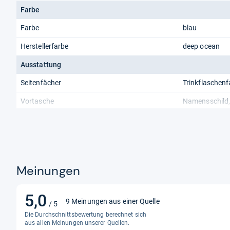
Farbe
Farbe
blau
Herstellerfarbe
deep ocean
Ausstattung
Seitenfächer
Trinkflaschen
Vortasche
Namensschild, 
Bauform
Ranzenform
kompakt
Rückenpolster
Belüftungsrill
Meinungen
Tragstruktur
feste Bodenpla
Rückenlängen
5,0
5,0
9 Meinungen aus einer Quelle
Verschlussart
Magnetverschl
/ 5
von
Die Durchschnittsbewertung berechnet sich
Abmessungen
5
aus allen Meinungen unserer Quellen.