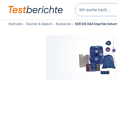
Geben
Sie
Startseite
Taschen & Gepäck
Rucksäcke
DER DIE DAS ErgoFlex Schulru
mindestens
drei
Zeichen
ein.
Vorschläge
erscheinen
automatisch
und
lassen
sich
mit
den
Pfeiltasten
auswählen.