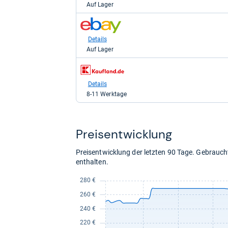
Auf Lager
269,00
kaufen.
zum
Shop:
bei
Details
eBay
Auf Lager
für
269,00
zum
kaufen.
Shop:
bei
Details
Kaufland
8-11 Werktage
für
369,99
kaufen.
Preis­ent­wick­lung
Preisentwicklung der letzten 90 Tage. Gebrau
enthalten.