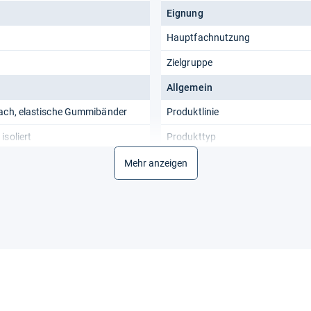
Eignung
Hauptfachnutzung
Zielgruppe
Allgemein
fach, elastische Gummibänder
Produktlinie
isoliert
Produkttyp
Material
Mehr anzeigen
Material
en, ergonomisch, luftdurchlässig
Lieferumfang
Anzahl Set-Teile
tte, standfest, stufenlose
anpassung
Mitgeliefertes Zubehör
uss, einhändig bedienbar
Gewicht