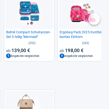
nächste
Bel­mil Com­pact Schul­ran­zen-​
Ergo­bag Pack 2025 Kunt­bär­
Set 5-​tei­lig "Mer­maid"
bun­tes Ein­horn
(292)
(243)
139,00 €
198,00 €
5
8
Angebote vergleichen
Angebote vergleichen