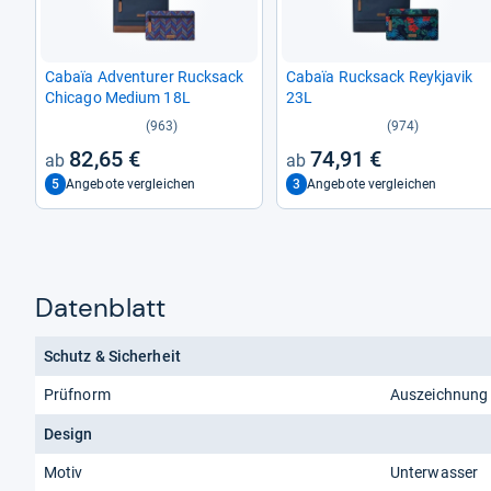
Cabaïa Adven­turer Ruck­sack
Cabaïa Ruck­sack Rey­kja­vik
Chi­cago Medium 18L
23L
(963)
(974)
82,65 €
74,91 €
5
3
Angebote vergleichen
Angebote vergleichen
Datenblatt
Schutz & Sicherheit
Prüfnorm
Auszeichnung 
Design
Motiv
Unterwasser