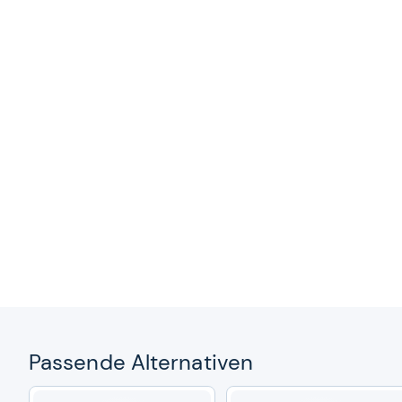
Pas­sende Alter­na­ti­ven