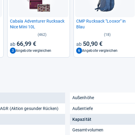
Cabaïa Adven­turer Ruck­sack
CMP Ruck­sack "Loo­xor" in
Nice Mini 10L
Blau
(462)
(18)
66,99 €
50,90 €
3
6
Angebote vergleichen
Angebote vergleichen
Außenhöhe
AGR (Aktion gesunder Rücken)
Außentiefe
Kapazität
Gesamtvolumen