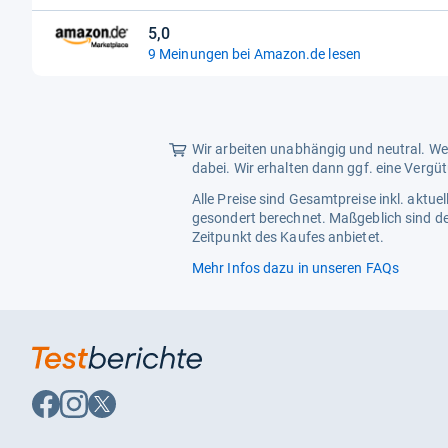
Sternen
Außenbreite
28 cm
5,0
5,0
9 Meinungen bei Amazon.de lesen
von
5
Sternen
Wir arbeiten unabhängig und neutral. Wen
dabei. Wir erhalten dann ggf. eine Vergü
Alle Preise sind Gesamtpreise inkl. aktu
gesondert berechnet. Maßgeblich sind de
Zeitpunkt des Kaufes anbietet.
Mehr Infos dazu in unseren FAQs
Auf
Auf
Auf
Facebook
Instagram
X
folgen
folgen
folgen