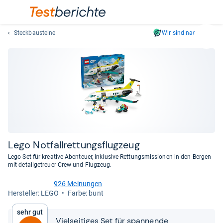
Steckbausteine
Wir sind nachhaltig
Suc
Geben
Sie
mindest
drei
Zeichen
ein.
Vorschl
erschei
automat
Lego Not­fall­ret­tungs­flug­zeug
und
Lego Set für kreative Abenteuer, inklusive Rettungsmissionen in den Bergen
lassen
mit detailgetreuer Crew und Flugzeug.
sich
926 Meinungen
mit
4,8
Her­stel­ler: LEGO
Farbe: bunt
den
von
Pfeiltas
5
Sehr gut
Sternen
auswähl
Vielseitiges Set für spannende