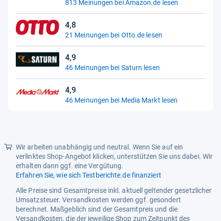
813 Meinungen bei Amazon.de lesen
von
Notfallrettungsflugzeug, Set
mit Flieger und Schneemobi
5
4,8
Sternen
4,8
21 Meinungen bei Otto.de lesen
UPC_Pruefung
5702017812649
von
5
gpsr_ansprechpartner
LEGO GmbH; Werner von
4,9
Sternen
4,9
Siemens-Ring 44; 85630
46 Meinungen bei Saturn lesen
Grasbrunn; Deutschla
von
5
4,9
gpsr_herstelleradresse
LEGO System A/S
Sternen
4,9
Aastvej 1
46 Meinungen bei Media Markt lesen
von
7190 Billund
5
Denmark
Sternen
pr
warnhinweis
Achtung! Kleine Teile.
Wir arbeiten unabhängig und neutral. Wenn Sie auf ein
verlinktes Shop-Angebot klicken, unterstützen Sie uns dabei. Wir
erhalten dann ggf. eine Vergütung.
Erfahren Sie, wie sich Testberichte.de finanziert
Alle Preise sind Gesamtpreise inkl. aktuell geltender gesetzlicher
Umsatzsteuer. Versandkosten werden ggf. gesondert
berechnet. Maßgeblich sind der Gesamtpreis und die
Versandkosten, die der jeweilige Shop zum Zeitpunkt des