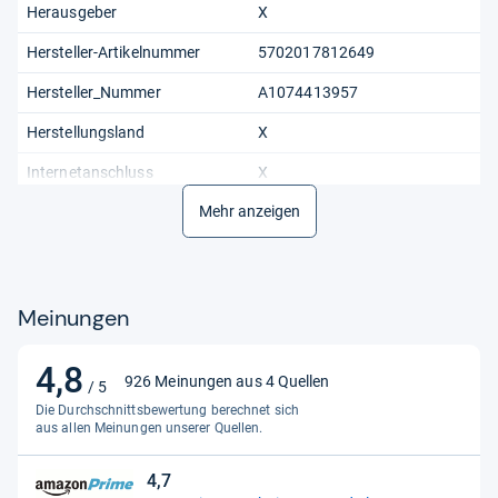
Herausgeber
X
Hersteller-Artikelnummer
5702017812649
Hersteller_Nummer
A1074413957
Herstellungsland
X
Internetanschluss
X
Mehr anzeigen
Produktvideo
https://assets.thalia.media/vi
deo/artikel/537/920/537920f
2e7ef702
Schlagworte
LEGO CITY, LEGO, Ambulanz,
Meinungen
Spiel, Junge, 6 Jahre,
Baukasten, Modell, Flug
4,8
4,8
Serie
LEGO® City
926 Meinungen aus 4 Quellen
/ 5
von
Die Durchschnittsbewertung berechnet sich
Shop-ID
39
5
aus allen Meinungen unserer Quellen.
Sternen
Speicherkapazitaet
X
4,7
4,7
Titel_alleinstehend
LEGO City