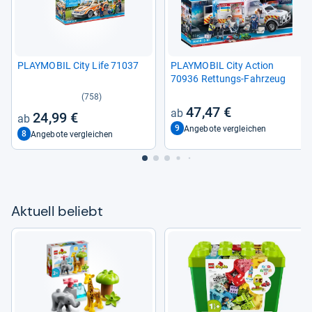
PLAY­MO­BIL City Life 71037
PLAY­MO­BIL City Action
70936 Ret­tungs-​Fahr­zeug
(758)
47,47 €
24,99 €
9
Angebote vergleichen
8
Angebote vergleichen
Aktu­ell beliebt