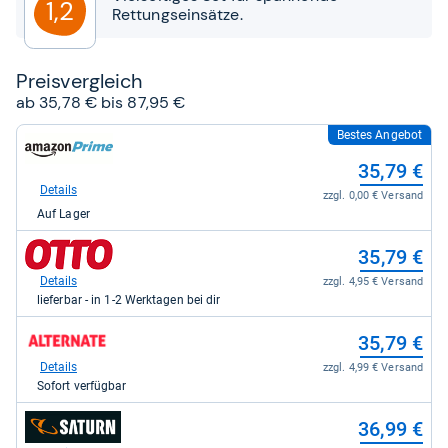
1,2
Rettungseinsätze.
Preis­ver­gleich
ab 35,78 € bis 87,95 €
Bestes Angebot
zum
Shop:
35,79 €
bei
Amazon.de
Details
zzgl. 0,00 € Versand
für
Auf Lager
35,79
kaufen.
zum
35,79 €
Shop:
bei
Details
zzgl. 4,95 € Versand
Otto.de
lieferbar - in 1-2 Werktagen bei dir
für
35,79
zum
35,79 €
kaufen.
Shop:
bei
Details
zzgl. 4,99 € Versand
Alternate
Sofort verfügbar
für
35,79
zum
36,99 €
kaufen.
Shop: