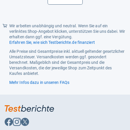
LEGO Charakter
Bauarbeiter
LEGO Set Name
Baufahrzeuge und Kran mit
Abrissbirne
Wir arbeiten unabhängig und neutral. Wenn Sie auf ein
LEGO Set Nummer
60391
verlinktes Shop-Angebot klicken, unterstützen Sie uns dabei. Wir
erhalten dann ggf. eine Vergütung.
LEGO Themenwelt
Lego CITY
Erfahren Sie, wie sich Testberichte.de finanziert
LEGO Unterthema
Baustelle
Alle Preise sind Gesamtpreise inkl. aktuell geltender gesetzlicher
Umsatzsteuer. Versandkosten werden ggf. gesondert
Länge
299 mm
berechnet. Maßgeblich sind der Gesamtpreis und die
Versandkosten, die der jeweilige Shop zum Zeitpunkt des
Material
Kunststoff
Kaufes anbietet.
Produktart
Vollständiges Set
Mehr Infos dazu in unseren FAQs
Ursprungsland
Dänemark
Verpackung
Schachtel
Auf
Auf
Auf
Facebook
Instagram
X