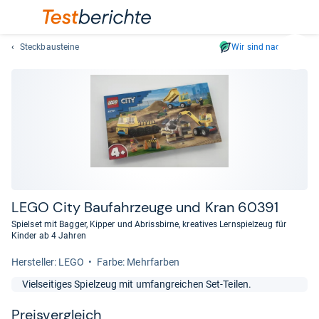
Steckbausteine
Wir sind nachhaltig
Suc
Geben
Sie
mindest
drei
Zeichen
ein.
Vorschl
erschei
automat
LEGO City Bau­fahr­zeuge und Kran 60391
und
Spielset mit Bagger, Kipper und Abrissbirne, kreatives Lernspielzeug für
lassen
Kinder ab 4 Jahren
sich
Her­stel­ler: LEGO
Farbe: Mehrfarben
mit
den
Vielseitiges Spielzeug mit umfangreichen Set-Teilen.
Pfeiltas
auswähl
Preis­ver­gleich