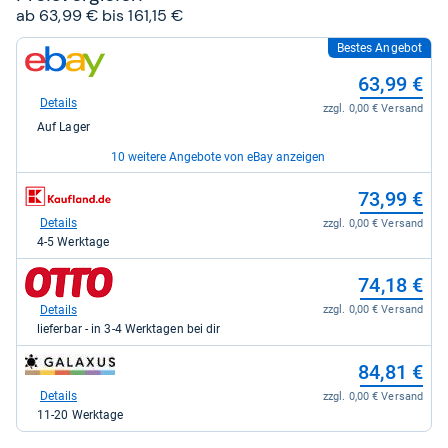
ab 63,99 € bis 161,15 €
Bestes Angebot
zum
Shop:
63,99 €
bei
eBay
Details
zzgl. 0,00 € Versand
für
Auf Lager
63,99
kaufen.
10 weitere Angebote von eBay anzeigen
zum
zum
69,90 €
73,99 €
Shop:
Shop:
bei
bei
Details
Details
zzgl. 0,00 € Versand
zzgl. 0,00 € Versand
eBay
Kaufland
Auf Lager
4-5 Werktage
für
für
69,90
73,99
zum
zum
69,99 €
74,18 €
kaufen.
kaufen.
Shop:
Shop:
bei
bei
Details
Details
zzgl. 0,00 € Versand
zzgl. 0,00 € Versand
eBay
Otto.de
Auf Lager
lieferbar - in 3-4 Werktagen bei dir
für
für
69,99
74,18
zum
zum
71,00 €
84,81 €
kaufen.
kaufen.
Shop:
Shop:
bei
bei
Details
Details
zzgl. 0,00 € Versand
zzgl. 0,00 € Versand
eBay
galaxus
Auf Lager
11-20 Werktage
für
für
71,00
84,81
zum