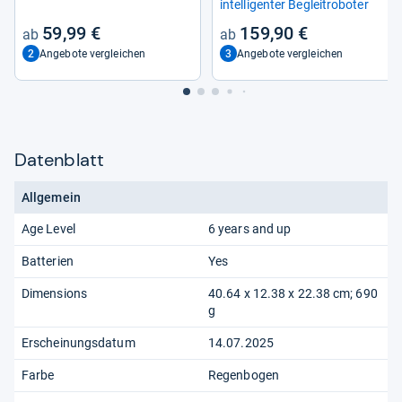
intel­li­gen­ter Begleitro­bo­ter
59,99 €
159,90 €
2
3
Angebote vergleichen
Angebote vergleichen
Datenblatt
Allgemein
Age Level
‎6 years and up
Batterien
‎Yes
Dimensions
‎40.64 x 12.38 x 22.38 cm; 690
g
Erscheinungsdatum
14.07.2025
Farbe
‎Regenbogen