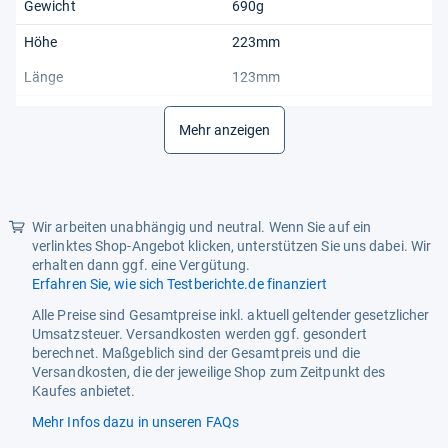
Gewicht
690g
Höhe
223mm
Länge
123mm
Material
‎Plastic
Mehr anzeigen
Number of Pieces
‎1
Produktart
Toys & Games
Sprache
Englisch
Wir arbeiten unabhängig und neutral. Wenn Sie auf ein
verlinktes Shop-Angebot klicken, unterstützen Sie uns dabei. Wir
Titel
DJ Furby Interactive Plush Toy
erhalten dann ggf. eine Vergütung.
– Music, Lights & Games – 5
Erfahren Sie, wie sich Testberichte.de finanziert
Modes,
Alle Preise sind Gesamtpreise inkl. aktuell geltender gesetzlicher
Umsatzsteuer. Versandkosten werden ggf. gesondert
berechnet. Maßgeblich sind der Gesamtpreis und die
Versandkosten, die der jeweilige Shop zum Zeitpunkt des
Kaufes anbietet.
Mehr Infos dazu in unseren FAQs