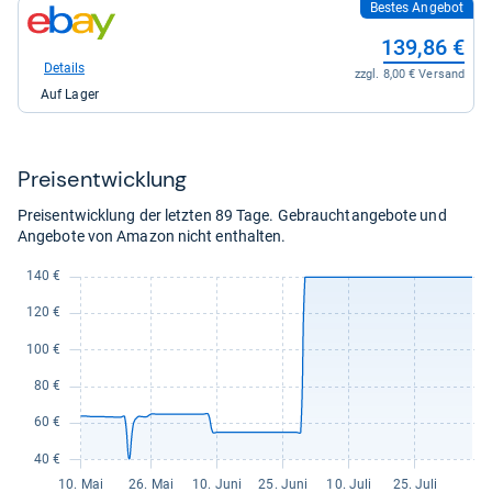
Bestes Angebot
zum
Shop:
139,86 €
bei
eBay
Details
zzgl. 8,00 € Versand
für
Auf Lager
139,86
kaufen.
Preis­ent­wick­lung
Preisentwicklung der letzten 89 Tage. Gebrauchtangebote und
Angebote von Amazon nicht enthalten.