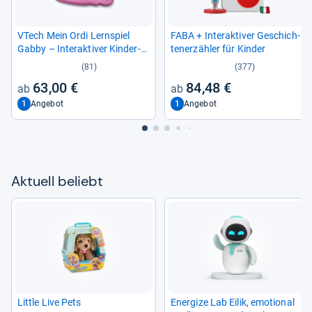
VTech Mein Ordi Lern­spiel
FABA + Inter­ak­ti­ver Geschich­
Gabby – Inter­ak­ti­ver Kin­der­
ten­er­zäh­ler für Kin­der
com­pu­ter mit 18 Spie­len
(81)
(377)
63,00 €
84,48 €
1
1
Angebot
Angebot
Aktu­ell beliebt
Little Live Pets
Ener­gize Lab Eilik, emo­tio­nal