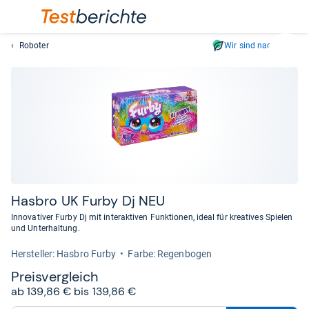
Roboter
Wir sind nachhaltig
Suc
Geben
Sie
mindest
drei
Zeichen
ein.
Vorschl
erschei
automat
Has­bro UK Furby Dj NEU
und
Innovativer Furby Dj mit interaktiven Funktionen, ideal für kreatives Spielen
lassen
und Unterhaltung.
sich
Her­stel­ler: Hasbro Furby
Farbe: Regenbogen
mit
den
Preis­ver­gleich
Pfeiltas
ab 139,86 € bis 139,86 €
auswähl