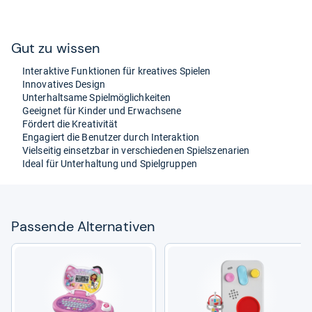
Gut zu wis­sen
Inter­ak­tive Funk­tio­nen für krea­ti­ves Spie­len
Inno­va­ti­ves Design
Unter­halt­same Spiel­mög­lich­kei­ten
Geeig­net für Kin­der und Erwach­sene
För­dert die Krea­ti­vi­tät
Enga­giert die Benut­zer durch Inter­ak­tion
Viel­sei­tig ein­setz­bar in ver­schie­de­nen Spiels­ze­na­rien
Ideal für Unter­hal­tung und Spiel­grup­pen
Pas­sende Alter­na­ti­ven