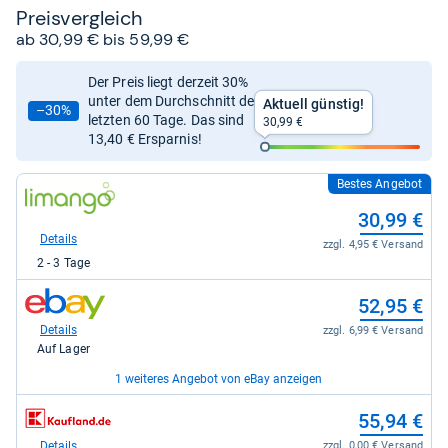
Preis­ver­gleich
ab 30,99 € bis 59,99 €
Der Preis liegt derzeit 30%
unter dem Durchschnitt der
Aktuell günstig!
–30%
letzten 60 Tage. Das sind
30,99 €
13,40 € Ersparnis!
Bestes Angebot
zum
Shop:
30,99 €
bei
Limango
Details
zzgl. 4,95 € Versand
für
2 - 3 Tage
30,99
kaufen.
zum
52,95 €
Shop:
bei
Details
zzgl. 6,99 € Versand
eBay
Auf Lager
für
52,95
1 weiteres Angebot von eBay anzeigen
kaufen.
zum
zum
59,99 €
55,94 €
Shop:
Shop:
bei
bei
Details
Details
zzgl. 6,90 € Versand
zzgl. 0,00 € Versand