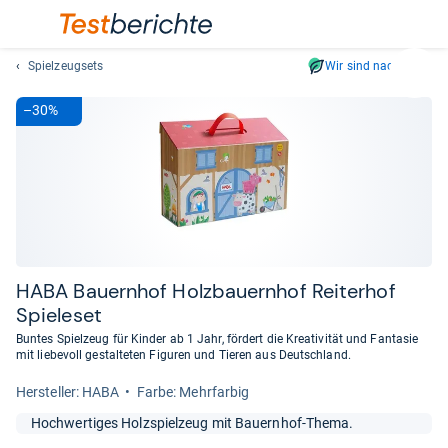
Spielzeugsets
Wir sind nachhaltig
Suc
Geben
–30%
Sie
mindest
drei
Zeichen
ein.
Vorschl
erschei
automat
HABA Bau­ern­hof Holz­bau­ern­hof Rei­ter­hof
und
Spie­le­set
lassen
Buntes Spielzeug für Kinder ab 1 Jahr, fördert die Kreativität und Fantasie
sich
mit liebevoll gestalteten Figuren und Tieren aus Deutschland.
mit
Her­stel­ler: HABA
Farbe: Mehrfarbig
den
Pfeiltas
Hochwertiges Holzspielzeug mit Bauernhof-Thema.
auswähl