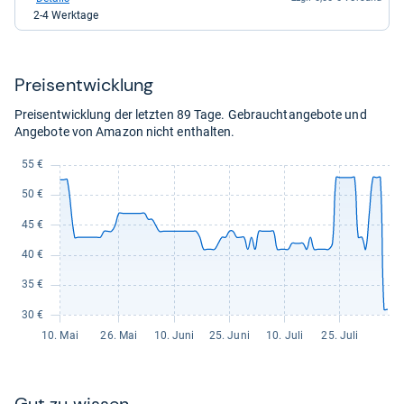
eBay
Kaufland
Auf Lager
2-4 Werktage
für
für
59,99
55,94
kaufen.
kaufen.
Preis­ent­wick­lung
Preisentwicklung der letzten 89 Tage. Gebrauchtangebote und
Angebote von Amazon nicht enthalten.
Gut zu wis­sen