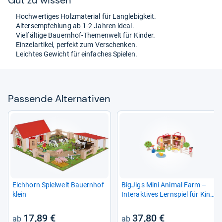
Hoch­wer­ti­ges Holz­ma­te­rial für Lang­le­big­keit.
Alters­emp­feh­lung ab 1-​2 Jah­ren ideal.
Viel­fäl­tige Bau­ern­hof-​The­men­welt für Kin­der.
Ein­zel­ar­ti­kel, per­fekt zum Ver­schen­ken.
Leich­tes Gewicht für ein­fa­ches Spie­len.
Pas­sende Alter­na­ti­ven
Eich­horn Spiel­welt Bau­ern­hof
Big­Jigs Mini Ani­mal Farm –
klein
Inter­ak­ti­ves Lern­spiel für Kin­
der
17,89 €
37,80 €