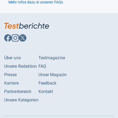
Mehr Infos dazu in unseren FAQs
Länge
15
Material
Plüschstoff
Modell
HXG97
Auf
Auf
Auf
Namen
Fisher-Price
Facebook
Instagram
X
folgen
folgen
folgen
Ort
Tisch
Produktart
FisherPrice Schlummer
Über uns
Testmagazine
Häschen
Unsere Redaktion
FAQ
SKU
273571
Presse
Unser Magazin
Sammlungsname
Fisher-Price
Karriere
Feedback
Spielzeugfigur-Typ
Stofftier
Partnerbereich
Kontakt
Unsere Kategorien
Stil
Schlummer
Thema
Tier