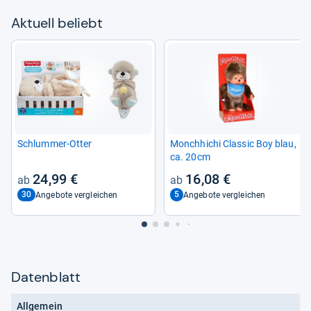
Aktu­ell beliebt
Schlum­mer-​Otter
Monch­hi­chi Clas­sic Boy blau,
ca. 20cm
24,99 €
16,08 €
30
5
Angebote vergleichen
Angebote vergleichen
Datenblatt
Allgemein