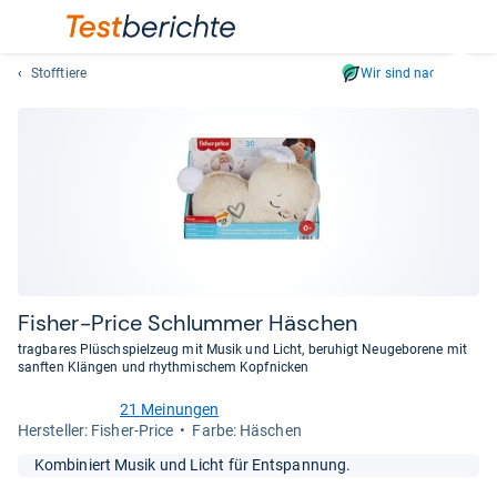
Stofftiere
Wir sind nachhaltig
Suc
Geben
Sie
mindest
drei
Zeichen
ein.
Vorschl
erschei
automat
Fis­her-​Price Schlum­mer Häs­chen
und
tragbares Plüschspielzeug mit Musik und Licht, beruhigt Neugeborene mit
lassen
sanften Klängen und rhythmischem Kopfnicken
sich
21 Meinungen
mit
5,0
Her­stel­ler: Fisher-Price
Farbe: Häschen
den
von
Pfeiltas
5
Kombiniert Musik und Licht für Entspannung.
Sternen
auswähl