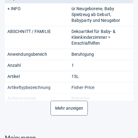
+ INFO
ür Neugeborene, Baby
Spielzeug ab Geburt,
Babyparty und Neugebor
ABSCHNITT / FAMILIE
Dekoartikel für Baby- &
Kleinkinderzimmer >
Einschlafhilfen
Anwendungsbereich
Beruhigung
Anzahl
1
Artikel
15L
Artikeltypbezeichnung
Fisher-Price
Außenmaterial
Polyester
Mehr anzeigen
Batterien
Ja
Batterietyp
3
Besondere
Licht,
Meinungen