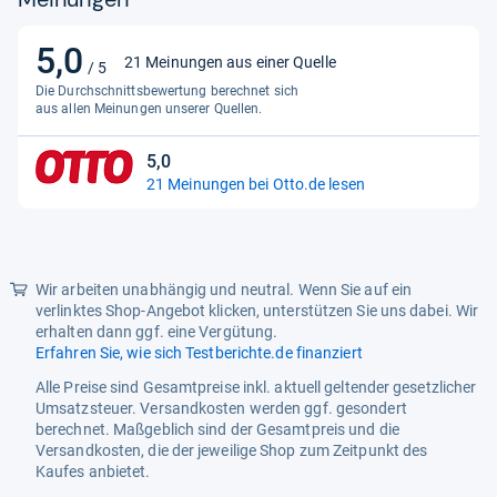
Betriebsart
Batterie
5,0
5,0
Brustpumpentyp
Automatisch
21 Meinungen aus einer Quelle
/ 5
von
Die Durchschnittsbewertung berechnet sich
Charakter/Lizenz
Hase
5
aus allen Meinungen unserer Quellen.
Sternen
Enthaltene
1
5,0
5,0
Farbe
Häschen
21 Meinungen bei Otto.de lesen
von
Garantie
2
5
Sternen
Global
00194735229659
Wir arbeiten unabhängig und neutral. Wenn Sie auf ein
Größe
1
verlinktes Shop-Angebot klicken, unterstützen Sie uns dabei. Wir
erhalten dann ggf. eine Vergütung.
Herkunftsland
China
Erfahren Sie, wie sich Testberichte.de finanziert
Hersteller
Mattel
Alle Preise sind Gesamtpreise inkl. aktuell geltender gesetzlicher
Umsatzsteuer. Versandkosten werden ggf. gesondert
Innenmaterial
Polyester
berechnet. Maßgeblich sind der Gesamtpreis und die
Versandkosten, die der jeweilige Shop zum Zeitpunkt des
Kontaktinformationen
Mattel;
Kaufes anbietet.
Lernziel
Hilft