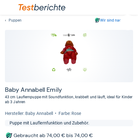
Puppen
Wir sind nachhaltig
Suc
Geben
Sie
mindest
drei
Zeichen
ein.
Vorschl
erschei
automat
Baby Anna­bell Emily
und
43 cm Lauflernpuppe mit Soundfunktion, krabbelt und läuft, ideal für Kinder
lassen
ab 3 Jahren
sich
Her­stel­ler: Baby Annabell
Farbe: Rose
mit
den
Puppe mit Lauflernfunktion und Zubehör.
Pfeiltas
auswähl
Gebraucht ab 74,00 € bis 74,00 €