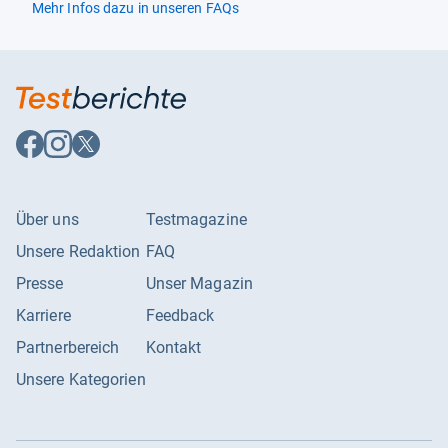
Modell
k. A.
Mehr Infos dazu in unseren FAQs
Modellkompatibilität
k. A.
Produkt
k. A.
Produktart
k. A.
Auf
Auf
Auf
Speicherkapazität
k. A.
Facebook
Instagram
X
folgen
folgen
folgen
Tiefe
k. A.
Über uns
Testmagazine
Unsere Redaktion
FAQ
Presse
Unser Magazin
Karriere
Feedback
Partnerbereich
Kontakt
Unsere Kategorien