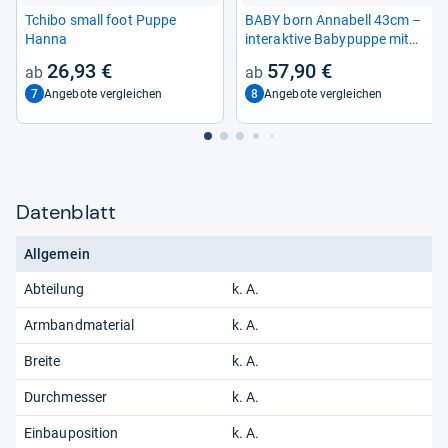
Tchibo small foot Puppe
BABY born Anna­bell 43cm –
Hanna
inter­ak­tive Baby­puppe mit
elek­tro­ni­schen Funk­tio­nen
26,93 €
57,90 €
7
8
Angebote vergleichen
Angebote vergleichen
Datenblatt
Allgemein
Abteilung
k. A.
Armbandmaterial
k. A.
Breite
k. A.
Durchmesser
k. A.
Einbauposition
k. A.