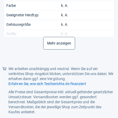
Farbe
k. A.
Geeigneter Herdtyp
k. A.
Gehäusegröße
k. A.
Größe
k. A.
Mehr anzeigen
Höhe
k. A.
Im Lieferumfang enthalten
siehe Bilder
Kompatibles Betriebssystem
k. A.
Wir arbeiten unabhängig und neutral. Wenn Sie auf ein
Konnektivität
k. A.
verlinktes Shop-Angebot klicken, unterstützen Sie uns dabei. Wir
erhalten dann ggf. eine Vergütung.
Länge
k. A.
Erfahren Sie, wie sich Testberichte.de finanziert
Markenkompatibilität
k. A.
Alle Preise sind Gesamtpreise inkl. aktuell geltender gesetzlicher
Umsatzsteuer. Versandkosten werden ggf. gesondert
Material
k. A.
berechnet. Maßgeblich sind der Gesamtpreis und die
Versandkosten, die der jeweilige Shop zum Zeitpunkt des
Maße
k. A.
Kaufes anbietet.