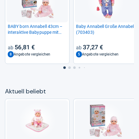
BABY born Anna­bell 43cm –
Baby Anna­bell Große Anna­bell
inter­ak­tive Baby­puppe mit
(703403)
elek­tro­ni­schen Funk­tio­nen
56,81 €
37,27 €
8
5
Angebote vergleichen
Angebote vergleichen
Aktu­ell beliebt