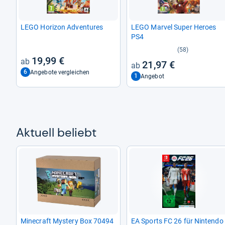
LEGO Hori­zon Adven­tu­res
LEGO Mar­vel Super Heroes
PS4
(58)
19,99 €
21,97 €
6
Angebote vergleichen
1
Angebot
Aktu­ell beliebt
Mine­craft Mys­tery Box 70494
EA Sports FC 26 für Nin­tendo