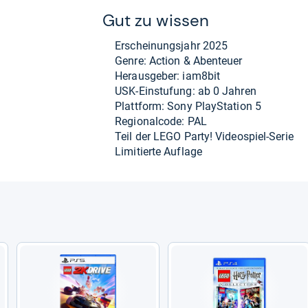
Gut zu wis­sen
Erschei­nungs­jahr 2025
Genre: Action & Aben­teuer
Her­aus­ge­ber: iam8bit
USK-​Ein­stu­fung: ab 0 Jah­ren
Platt­form: Sony Play­Sta­tion 5
Regio­nal­code: PAL
Teil der LEGO Party! Video­spiel-​Serie
Limi­tierte Auf­lage