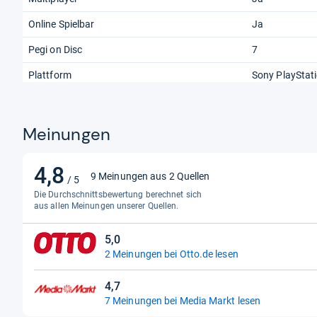
Online Spielbar
Ja
Pegi on Disc
7
Plattform
Sony PlayStat
Meinungen
4,8
4,8
9 Meinungen aus 2 Quellen
/ 5
von
Die Durchschnittsbewertung berechnet sich
5
aus allen Meinungen unserer Quellen.
Sternen
5,0
5,0
2 Meinungen bei Otto.de lesen
von
5
4,7
Sternen
4,7
7 Meinungen bei Media Markt lesen
von