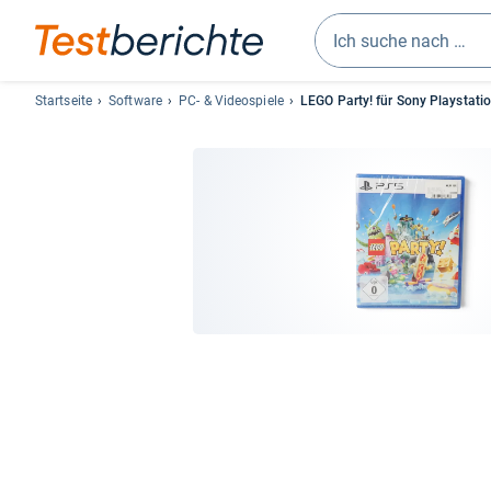
Geben
Sie
Startseite
Software
PC- & Videospiele
LEGO Party! für Sony Playstati
mindestens
drei
Zeichen
ein.
Vorschläge
erscheinen
automatisch
und
lassen
sich
mit
den
Pfeiltasten
auswählen.