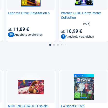
Lego 2K Drive Play­Sta­tion 5
War­ner LEGO Harry Pot­ter
Col­lec­tion
(975)
11,89 €
18,99 €
20
Angebote vergleichen
3
Angebote vergleichen
NIN­TENDO SWITCH Spie­le­
EA Sports FC26