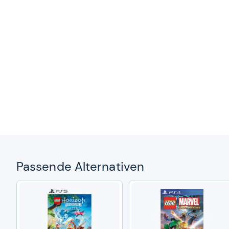
Pas­sende Alter­na­ti­ven