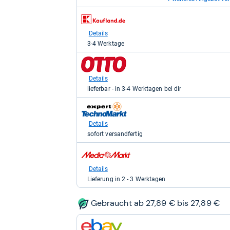
zum
zum
Shop:
Shop:
bei
bei
Details
Details
eBay
Kaufland
Auf Lager
3-4 Werktage
für
für
29,79
29,79
zum
kaufen.
kaufen.
Shop:
bei
Details
Otto.de
lieferbar - in 3-4 Werktagen bei dir
für
29,79
zum
kaufen.
Shop:
bei
Details
expert
sofort versandfertig
TechnoMarkt
für
zum
29,99
Shop:
kaufen.
bei
Details
Media
Lieferung in 2 - 3 Werktagen
Markt
für
30,99
Gebraucht ab 27,89 € bis 27,89 €
kaufen.
zum