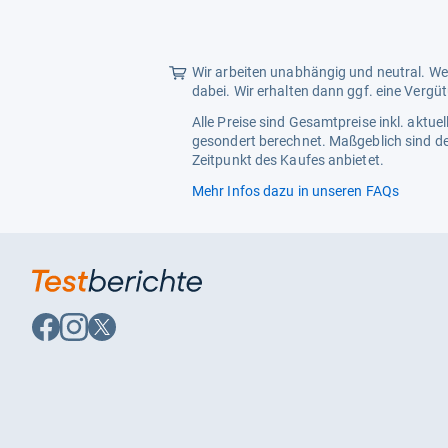
5
Sternen
Wir arbeiten unabhängig und neutral. Wen
dabei. Wir erhalten dann ggf. eine Vergü
Alle Preise sind Gesamtpreise inkl. aktu
gesondert berechnet. Maßgeblich sind de
Zeitpunkt des Kaufes anbietet.
Mehr Infos dazu in unseren FAQs
Auf
Auf
Auf
Facebook
Instagram
X
folgen
folgen
folgen