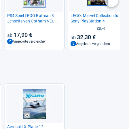
nächste
PS4 Spiel LEGO Bat­man 3
LEGO: Mar­vel Col­lec­tion für
Jen­seits von Gotham NEU­
Sony Play­Sta­tion 4
WARE
(2k+)
17,90 €
32,30 €
2
Angebote vergleichen
5
Angebote vergleichen
Aero­soft X-​Plane 12