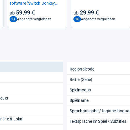
soft­ware "Switch Don­key
Kong Bananza"
59,99 €
29,99 €
21
16
Angebote vergleichen
Angebote vergleichen
Regionalcode
Reihe (Serie)
Spielmodus
teuer
Spielname
Sprachausgabe / Ingame langua
line & Lokal
Textsprache im Spiel / Subtitles