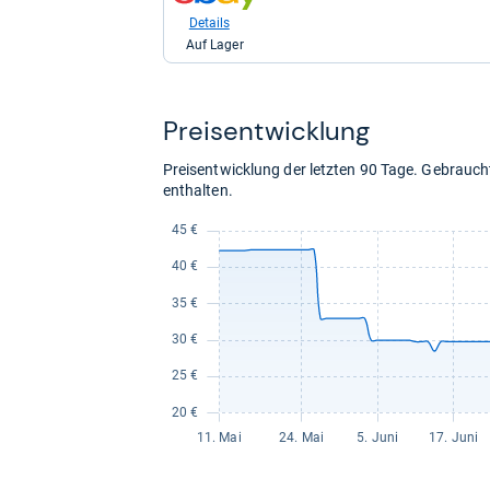
Shop:
bei
Details
eBay
Auf Lager
für
27,89
kaufen.
Preis­ent­wick­lung
Preisentwicklung der letzten 90 Tage. Gebrau
enthalten.