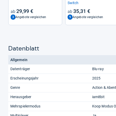
Switch
29,99 €
35,31 €
3
9
Angebote vergleichen
Angebote vergleichen
Datenblatt
Allgemein
Datenträger
Blu-ray
Erscheinungsjahr
2025
Genre
Action & Aben
Herausgeber
iam8bit
Mehrspielermodus
Koop Modus On
Multiplayer
Ja