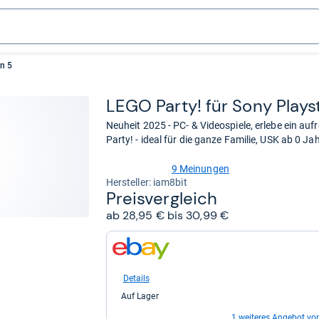
on 5
LEGO Party! für Sony Play­st
Neuheit 2025 - PC- & Videospiele, erlebe ein a
Party! - ideal für die ganze Familie, USK ab 0 Ja
9 Meinungen
4,8
Her­stel­ler: iam8bit
von
Preis­ver­gleich
5
ab 28,95 € bis 30,99 €
Sternen
zum
Shop:
bei
eBay
Details
für
Auf Lager
28,95
kaufen.
1 weiteres Angebot vo