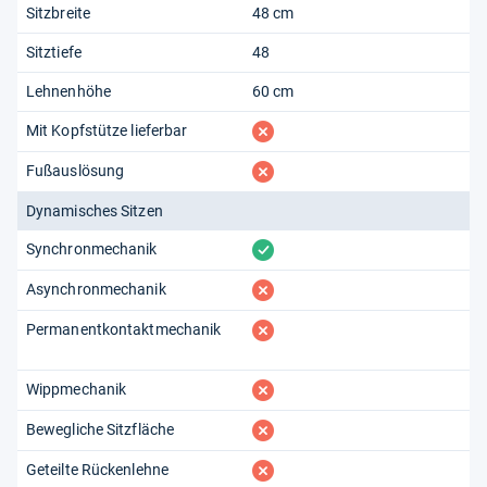
Sitzbreite
48 cm
Sitztiefe
48
Lehnenhöhe
60 cm
fehlt
Mit Kopfstütze lieferbar
fehlt
Fußauslösung
Dynamisches Sitzen
vorhanden
Synchronmechanik
fehlt
Asynchronmechanik
fehlt
Permanentkontaktmechanik
fehlt
Wippmechanik
fehlt
Bewegliche Sitzfläche
fehlt
Geteilte Rückenlehne