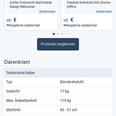
Ech­ter Fort­schritt statt klei­ner
Fle­xibler Dreh­stuhl fürs (Home-​
Design-​Retu­schen
)Office
Weiterlesen
Weiterlesen
€
€
Angebote vergleichen
Angebote vergleichen
Produkte vergleichen
Datenblatt
Technische Daten
Typ
Bürodrehstuhl
Gewicht
17 kg
Max. Belastbarkeit
110 kg
Sitzhöhe
43 - 51 cm