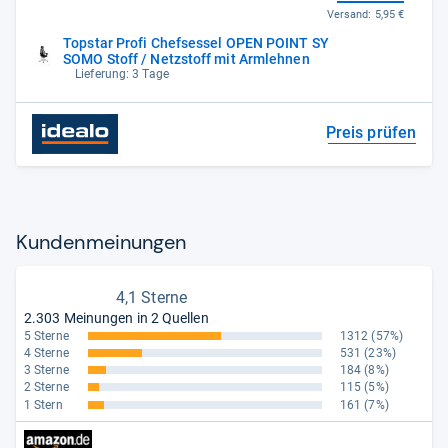
Versand:
5,95 €
Topstar Profi Chefsessel OPEN POINT SY
SOMO Stoff / Netzstoff mit Armlehnen
Lieferung: 3 Tage
Preis prüfen
Kun­den­mei­nun­gen
4,1 Sterne
2.303 Meinungen in 2 Quellen
5 Sterne
1312
(57%)
4 Sterne
531
(23%)
3 Sterne
184
(8%)
2 Sterne
115
(5%)
1 Stern
161
(7%)