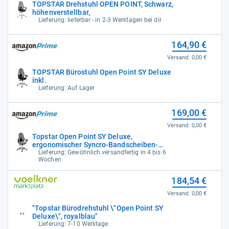
TOPSTAR Drehstuhl OPEN POINT, Schwarz,
höhenverstellbar,
Lieferung: lieferbar - in 2-3 Werktagen bei dir
164,90 €
Versand:
0,00 €
TOPSTAR Bürostuhl Open Point SY Deluxe
inkl.
Lieferung: Auf Lager
169,00 €
Versand:
0,00 €
Topstar Open Point SY Deluxe,
ergonomischer Syncro-Bandscheiben-
Drehstuhl,
Lieferung: Gewöhnlich versandfertig in 4 bis 6
Wochen
184,54 €
Versand:
0,00 €
"Topstar Bürodrehstuhl \"Open Point SY
Deluxe\", royalblau"
Lieferung: 7-10 Werktage