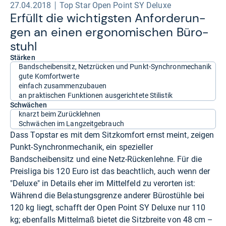
27.04.2018
Top Star Open Point SY Deluxe
Erfüllt die wich­tigs­ten Anfor­de­run­
gen an einen ergo­no­mi­schen Büro­
stuhl
Stärken
Bandscheibensitz, Netzrücken und Punkt-Synchronmechanik
gute Komfortwerte
einfach zusammenzubauen
an praktischen Funktionen ausgerichtete Stilistik
Schwächen
knarzt beim Zurücklehnen
Schwächen im Langzeitgebrauch
Dass Topstar es mit dem Sitzkomfort ernst meint, zeigen
Punkt-Synchronmechanik, ein spezieller
Bandscheibensitz und eine Netz-Rückenlehne. Für die
Preisliga bis 120 Euro ist das beachtlich, auch wenn der
"Deluxe" in Details eher im Mittelfeld zu verorten ist:
Während die Belastungsgrenze anderer Bürostühle bei
120 kg liegt, schafft der Open Point SY Deluxe nur 110
kg; ebenfalls Mittelmaß bietet die Sitzbreite von 48 cm –