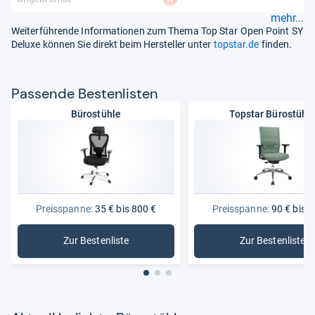
mehr...
Weiterführende Informationen zum Thema Top Star Open Point SY
Deluxe können Sie direkt beim Hersteller unter
topstar.de
finden.
Pas­sende Bes­ten­lis­ten
Bürostühle
Topstar Bürostühl
Preisspanne:
35 € bis 800 €
Preisspanne:
90 € bis 4
Zur Bestenliste
Zur Bestenliste
: Bürostühle
: Topstar