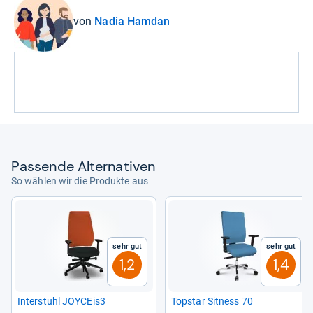
von
Nadia Hamdan
Pas­sende Alter­na­ti­ven
So wählen wir die Produkte aus
Sehr gut
Sehr gut
1,2
1,4
Inter­stuhl JOY­CEis3
Top­star Sit­ness 70