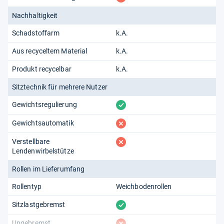
Nachhaltigkeit
Schadstoffarm
k.A.
Aus recyceltem Material
k.A.
Produkt recycelbar
k.A.
Sitztechnik für mehrere Nutzer
vorhanden
Gewichtsregulierung
fehlt
Gewichtsautomatik
fehlt
Verstellbare
Lendenwirbelstütze
Rollen im Lieferumfang
Rollentyp
Weichbodenrollen
vorhanden
Sitzlastgebremst
fehlt
Ungebremst