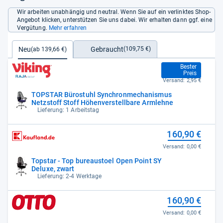
Wir arbeiten unabhängig und neutral. Wenn Sie auf ein verlinktes Shop-
Angebot klicken, unterstützen Sie uns dabei. Wir erhalten dann ggf. eine
Vergütung.
Mehr erfahren
Gebraucht
Neu
(109,75 €)
(ab 139,66 €)
139,66 €
Bester
Preis
Versand:
2,95 €
TOPSTAR Bürostuhl Synchronmechanismus
Netzstoff Stoff Höhenverstellbare Armlehne
Lieferung: 1 Arbeitstag
160,90 €
Versand:
0,00 €
Topstar - Top bureaustoel Open Point SY
Deluxe, zwart
Lieferung: 2-4 Werktage
160,90 €
Versand:
0,00 €