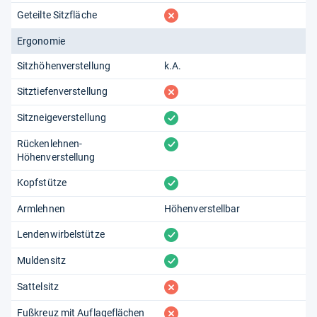
fehlt
Geteilte Sitzfläche
Ergonomie
Sitzhöhenverstellung
k.A.
fehlt
Sitztiefenverstellung
vorhanden
Sitzneigeverstellung
vorhanden
Rückenlehnen-
Höhenverstellung
vorhanden
Kopfstütze
Armlehnen
Höhenverstellbar
vorhanden
Lendenwirbelstütze
vorhanden
Muldensitz
fehlt
Sattelsitz
fehlt
Fußkreuz mit Auflageflächen