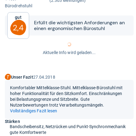
(2.303 Meinungen)
Büro­dreh­stuhl
Gut
Erfüllt die wich­tigs­ten Anfor­de­run­gen an
2,4
einen ergo­no­mi­schen Büro­stuhl
Aktuelle Info wird geladen...
Unser Fazit
27.04.2018
Komfortabler Mittelklasse-Stuhl. Mittelklasse-Bürostuhl mit
hoher Funktionalität für den Sitzkomfort. Einschränkungen
bei Belastungsgrenze und Sitzbreite. Gute
Nutzerbewertungen trotz Verarbeitungsmängeln.
Vollständiges Fazit lesen
Stärken
Bandscheibensitz, Netzrücken und Punkt-Synchronmechanik
gute Komfortwerte