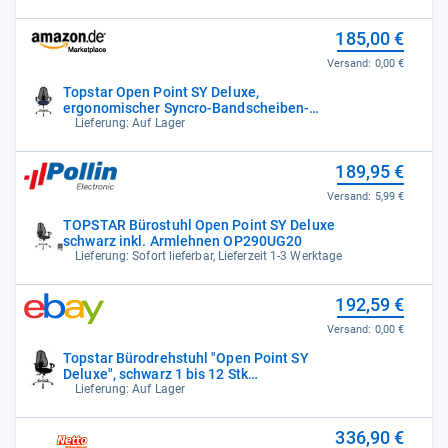
185,00 €
Versand:
0,00 €
Topstar Open Point SY Deluxe,
ergonomischer Syncro-Bandscheiben-
Drehstuhl,
Lieferung: Auf Lager
189,95 €
Versand:
5,99 €
TOPSTAR Bürostuhl Open Point SY Deluxe
schwarz inkl. Armlehnen OP290UG20
Lieferung: Sofort lieferbar, Lieferzeit 1-3 Werktage
192,59 €
Versand:
0,00 €
Topstar Bürodrehstuhl "Open Point SY
Deluxe", schwarz 1 bis 12 Stk
MENGENRABATT
Lieferung: Auf Lager
336,90 €