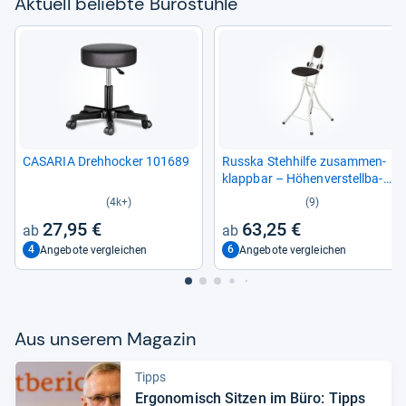
Aktu­ell beliebte Büro­stühle
CASA­RIA Dreh­ho­cker 101689
Russka Steh­hilfe zusam­men­
klapp­bar – Höhen­ver­stell­ba­
rer Bügel­stuhl
(4k+)
(9)
27,95 €
63,25 €
4
6
Angebote vergleichen
Angebote vergleichen
Aus unse­rem Maga­zin
Tipps
Ergo­no­misch Sit­zen im Büro: Tipps