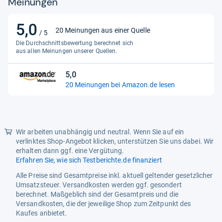
Meinungen
5,0
5,0
20 Meinungen aus einer Quelle
/ 5
von
Die Durchschnittsbewertung berechnet sich
5
aus allen Meinungen unserer Quellen.
Sternen
5,0
5,0
20 Meinungen bei Amazon.de lesen
von
5
Sternen
Wir arbeiten unabhängig und neutral. Wenn Sie auf ein
verlinktes Shop-Angebot klicken, unterstützen Sie uns dabei. Wir
erhalten dann ggf. eine Vergütung.
Erfahren Sie, wie sich Testberichte.de finanziert
Alle Preise sind Gesamtpreise inkl. aktuell geltender gesetzlicher
Umsatzsteuer. Versandkosten werden ggf. gesondert
berechnet. Maßgeblich sind der Gesamtpreis und die
Versandkosten, die der jeweilige Shop zum Zeitpunkt des
Kaufes anbietet.