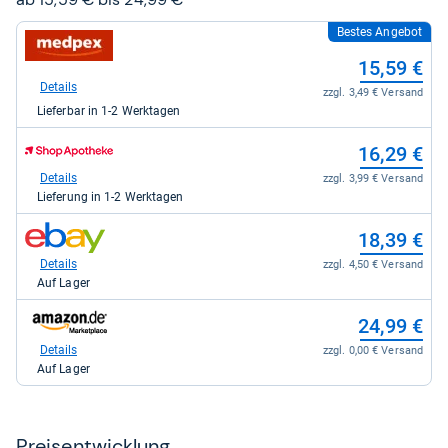
Bestes Angebot
zum
Shop:
15,59 €
bei
medpex
Details
zzgl. 3,49 € Versand
für
Lieferbar in 1-2 Werktagen
15,59
kaufen.
zum
16,29 €
Shop:
bei
Details
zzgl. 3,99 € Versand
Shop
Lieferung in 1-2 Werktagen
Apotheke
DE
zum
18,39 €
für
Shop:
16,29
bei
Details
zzgl. 4,50 € Versand
kaufen.
eBay
Auf Lager
für
18,39
zum
24,99 €
kaufen.
Shop:
bei
Details
zzgl. 0,00 € Versand
Amazon.de
Auf Lager
für
24,99
kaufen.
Preis­ent­wick­lung