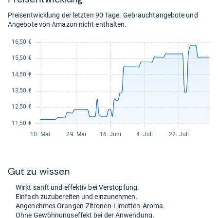
Preisentwicklung der letzten 90 Tage. Gebrauchtangebote und
Angebote von Amazon nicht enthalten.
Gut zu wis­sen
Wirkt sanft und effek­tiv bei Ver­stop­fung.
Ein­fach zuzu­be­rei­ten und ein­zu­neh­men.
Ange­neh­mes Oran­gen-​Zitro­nen-​Limet­ten-​Aroma.
Ohne Gewöh­nungs­ef­fekt bei der Anwen­dung.