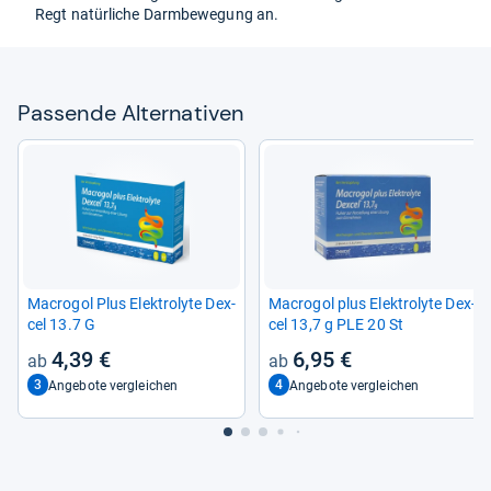
Regt natür­li­che Darm­be­we­gung an.
Pas­sende Alter­na­ti­ven
Macro­gol Plus Elek­tro­lyte Dex­
Macro­gol plus Elek­tro­lyte Dex­
cel 13.7 G
cel 13,7 g PLE 20 St
4,39 €
6,95 €
3
4
Angebote vergleichen
Angebote vergleichen