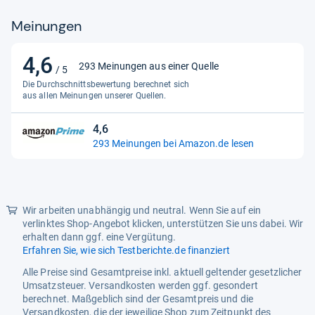
Frank Baum, Gregory Maguire
Meinungen
Komponist
John Powell
4,6
4,6
Label
Universal Pictures Video
293 Meinungen aus einer Quelle
/ 5
von
Die Durchschnittsbewertung berechnet sich
Länge (mm)
191
5
aus allen Meinungen unserer Quellen.
Sternen
Produktart
Film
4,6
4,6
Produktgewicht
74
293 Meinungen bei Amazon.de lesen
von
Produzent
Fox, Dana
5
Sternen
Regisseur
Jon M. Chu
Wir arbeiten unabhängig und neutral. Wenn Sie auf ein
Spieletitel
Wicked - Teil 2
verlinktes Shop-Angebot klicken, unterstützen Sie uns dabei. Wir
erhalten dann ggf. eine Vergütung.
Sprache
englisch, deutsch
Erfahren Sie, wie sich Testberichte.de finanziert
Studio
Markenlos
Alle Preise sind Gesamtpreise inkl. aktuell geltender gesetzlicher
Umsatzsteuer. Versandkosten werden ggf. gesondert
Verlag
Universal Pictures Video
berechnet. Maßgeblich sind der Gesamtpreis und die
Versandkosten, die der jeweilige Shop zum Zeitpunkt des