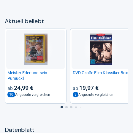
Aktu­ell beliebt
Meis­ter Eder und sein
DVD Große Film Klas­si­ker Box
Pumuckl
24,99 €
19,97 €
10
3
Angebote vergleichen
Angebote vergleichen
Datenblatt