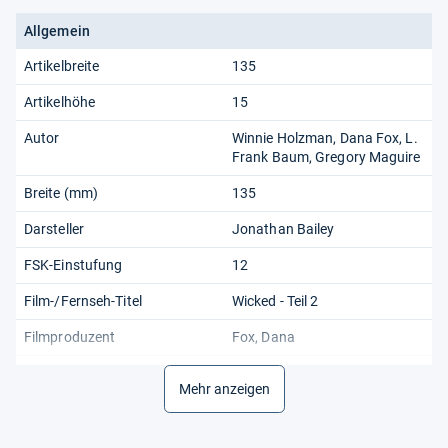
Allgemein
Artikelbreite
135
Artikelhöhe
15
Autor
Winnie Holzman, Dana Fox, L.
Frank Baum, Gregory Maguire
Breite (mm)
135
Darsteller
Jonathan Bailey
FSK-Einstufung
12
Film-/Fernseh-Titel
Wicked - Teil 2
Filmproduzent
Fox, Dana
Format
Keine Angabe
Mehr anzeigen
Gesamthöhe
15
Interpret
Winnie Holzman, Dana Fox, L.