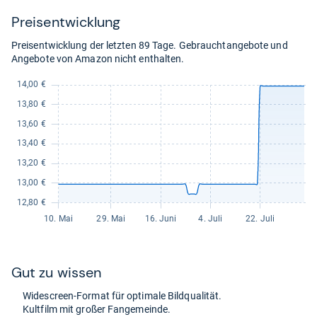
Preis­ent­wick­lung
Preisentwicklung der letzten 89 Tage. Gebrauchtangebote und
Angebote von Amazon nicht enthalten.
Gut zu wis­sen
Wide­s­creen-​For­mat für opti­male Bild­qua­li­tät.
Kult­film mit großer Fan­ge­meinde.