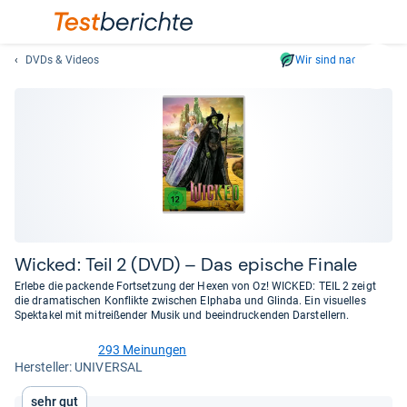
DVDs & Videos
Wir sind nachhaltig
Suc
Geben
Sie
mindest
drei
Zeichen
ein.
Vorschl
erschei
automat
Wicked: Teil 2 (DVD) – Das epi­sche Finale
und
Erlebe die packende Fortsetzung der Hexen von Oz! WICKED: TEIL 2 zeigt
lassen
die dramatischen Konflikte zwischen Elphaba und Glinda. Ein visuelles
Spektakel mit mitreißender Musik und beeindruckenden Darstellern.
sich
mit
293 Meinungen
den
4,6
Her­stel­ler: UNIVERSAL
von
Pfeiltas
5
auswähl
Sehr gut