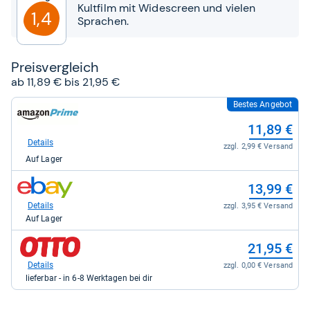
Sternen
Kultfilm mit Widescreen und vielen
1,4
Sprachen.
Preis­ver­gleich
ab 11,89 € bis 21,95 €
Bestes Angebot
zum
Shop:
11,89 €
bei
Amazon.de
Details
zzgl. 2,99 € Versand
für
Auf Lager
11,89
kaufen.
zum
13,99 €
Shop:
bei
Details
zzgl. 3,95 € Versand
eBay
Auf Lager
für
13,99
zum
21,95 €
kaufen.
Shop:
bei
Details
zzgl. 0,00 € Versand
OTTO
lieferbar - in 6-8 Werktagen bei dir
für
21,95
kaufen.