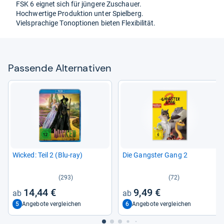
FSK 6 eig­net sich für jün­gere Zuschauer.
Hoch­wer­tige Pro­duk­tion unter Spiel­berg.
Viel­spra­chige Ton­op­tio­nen bie­ten Fle­xi­bi­li­tät.
Pas­sende Alter­na­ti­ven
Wicked: Teil 2 (Blu-​ray)
Die Gangs­ter Gang 2
(293)
(72)
14,44 €
9,49 €
5
6
Angebote vergleichen
Angebote vergleichen