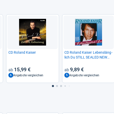
CD Roland Kai­ser
CD Roland Kai­ser Lebens­läng­
lich Du STILL SEA­LED NEW
OVP Ariola Express
15,99 €
9,89 €
6
5
Angebote vergleichen
Angebote vergleichen