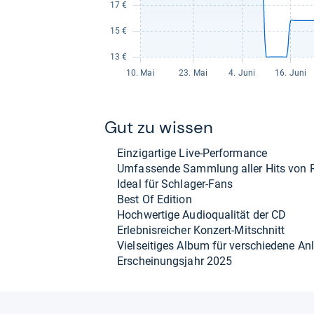
Gut zu wis­sen
Ein­zig­ar­tige Live-​Per­for­mance
Umfas­sende Samm­lung aller Hits von R
Ideal für Schla­ger-​Fans
Best Of Edi­tion
Hoch­wer­tige Audio­qua­li­tät der CD
Erleb­nis­rei­cher Kon­zert-​Mit­schnitt
Viel­sei­ti­ges Album für ver­schie­dene A
Erschei­nungs­jahr 2025