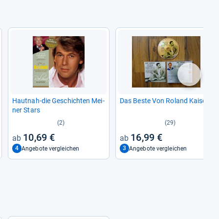
nächste
Haut­nah-​die Geschich­ten Mei­
Das Beste Von Roland Kai­ser
ner Stars
(2)
(29)
10,69 €
16,99 €
4
3
Angebote vergleichen
Angebote vergleichen