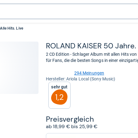
lle Hits. Live
ROLAND KAI­SER 50 Jahre. A
2 CD Edition - Schlager Album mit allen Hits vo
für Fans, die die besten Songs in einer einziga
294 Meinungen
4,8
Her­stel­ler: Ariola Local (Sony Music)
von
Sehr gut
5
Sternen
1,2
Preis­ver­gleich
ab 18,99 € bis 25,99 €
zum