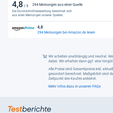
4,8
4,8
294 Meinungen aus einer Quelle
/ 5
von
Die Durchschnittsbewertung berechnet sich
5
aus allen Meinungen unserer Quellen.
Sternen
4,8
4,8
294 Meinungen bei Amazon.de lesen
von
5
Sternen
Wir arbeiten unabhängig und neutral. Wen
dabei. Wir erhalten dann ggf. eine Vergü
Alle Preise sind Gesamtpreise inkl. aktu
gesondert berechnet. Maßgeblich sind de
Zeitpunkt des Kaufes anbietet.
Mehr Infos dazu in unseren FAQs