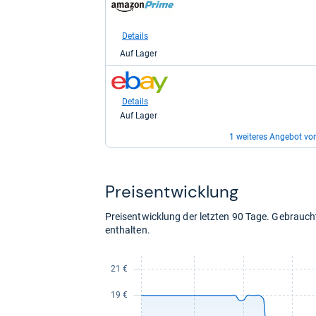
Shop:
bei
Amazon.de
Details
für
Auf Lager
18,99
kaufen.
zum
Shop:
bei
Details
eBay
Auf Lager
für
21,99
1 weiteres Angebot vo
kaufen.
zum
Shop:
bei
Details
Preis­ent­wick­lung
eBay
Auf Lager
für
25,99
Preisentwicklung der letzten 90 Tage. Gebrau
kaufen.
enthalten.