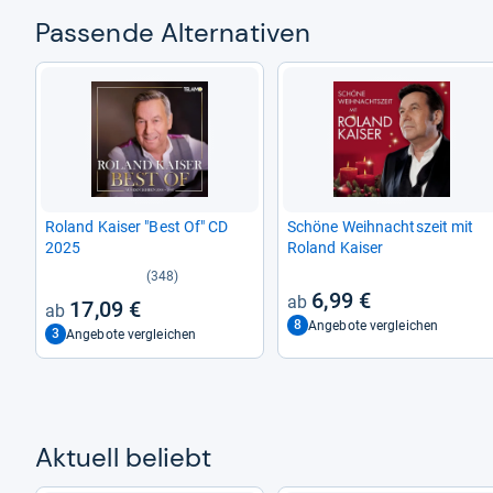
Pas­sende Alter­na­ti­ven
Roland Kai­ser "Best Of" CD
Schöne Weih­nachts­zeit mit
2025
Roland Kai­ser
(348)
6,99 €
17,09 €
8
Angebote vergleichen
3
Angebote vergleichen
Aktu­ell beliebt