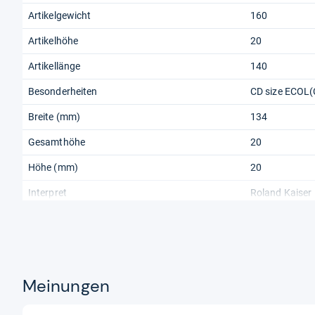
Artikelgewicht
160
Artikelhöhe
20
Artikellänge
140
Besonderheiten
CD size ECOL
Breite (mm)
134
Gesamthöhe
20
Höhe (mm)
20
Interpret
Roland Kaiser
Komponist
Roland Kaiser
Meinungen