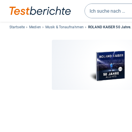
Geben
Sie
Startseite
Medien
Musik & Tonaufnahmen
ROLAND KAISER 50 Jahre. A
mindestens
drei
Zeichen
ein.
Vorschläge
erscheinen
automatisch
und
lassen
sich
mit
den
Pfeiltasten
auswählen.