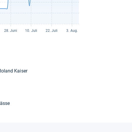
oland Kai­ser
nlässe