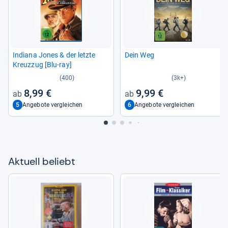
Indiana Jones & der letzte
Dein Weg
Kreuz­zug [Blu-​ray]
(400)
(3k+)
8,99 €
9,99 €
5
6
Angebote vergleichen
Angebote vergleichen
Aktu­ell beliebt