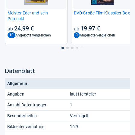
Meis­ter Eder und sein
DVD Große Film Klas­si­ker Box
Pumuckl
24,99 €
19,97 €
10
3
Angebote vergleichen
Angebote vergleichen
Datenblatt
Allgemein
Angaben
laut Hersteller
Anzahl Datentraeger
1
Besonderheiten
Versiegelt
Bildseitenverhältnis
16:9