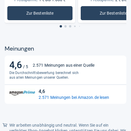
Herkunftsland
USA
Zur Bestenliste
Zur Bestenliste
: Games
: PC-Spiel
Hüllenart
Papphülse
Medientyp
DVD
Plattform
Multi-Plattform
Meinungen
Produktart
DVD
Produktionsjahr
2023
4,6
4,6
2.571 Meinungen aus einer Quelle
/ 5
Regionalcode
DVD: 2 (Europa, Japan, Naher
von
Die Durchschnittsbewertung berechnet sich
Osten?)
5
aus allen Meinungen unserer Quellen.
Sternen
Regisseur
James Mangold
4,6
4,6
Serie
Indiana Jones
2.571 Meinungen bei Amazon.de lesen
von
Spieldauer
148
5
Sternen
Spieldauer ca.
148 Min.
Wir arbeiten unabhängig und neutral. Wenn Sie auf ein
Sprachausgabe
Deutsch, Englisch, Italienisch
verlinktes Shop-Angebot klicken, unterstützen Sie uns dabei. Wir