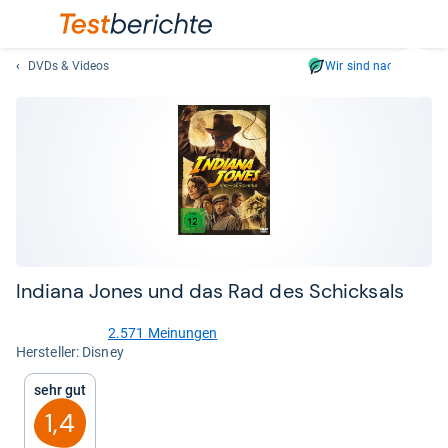
DVDs & Videos
Wir sind nachhaltig
Suc
Geben
Sie
mindest
drei
Zeichen
ein.
Vorschl
erschei
automat
Indiana Jones und das Rad des Schick­sals
und
lassen
2.571 Meinungen
4,6
sich
Her­stel­ler: Disney
von
mit
5
Sehr gut
den
Sternen
Pfeiltas
1,4
auswähl