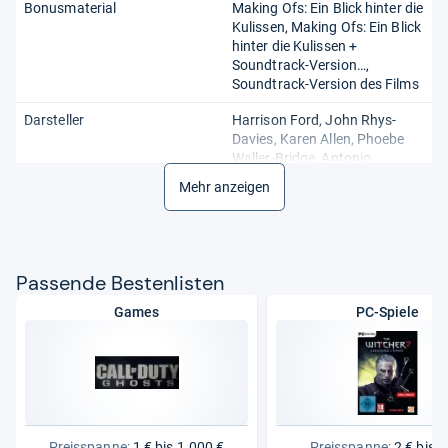
Bonusmaterial
Making Ofs: Ein Blick hinter die
Kulissen, Making Ofs: Ein Blick
hinter die Kulissen +
Soundtrack-Version…,
Soundtrack-Version des Films
Darsteller
Harrison Ford, John Rhys-
Davies, Karen Allen, Phoebe
Waller-Bridge, Antonio
Banderas, Shaunette Renée
Mehr anzeigen
Wilson, Toby Jones
FSK-Einstufung
12
FSK/USK
12
Pas­sende Bes­ten­lis­ten
Film-/Fernseh-Titel
Indiana Jones und das Rad
Games
PC-Spiele
des Schicksals - LEONIN
Format
DVD Video
Gehäusezustand
SS (Still Sealed)
Genre
Action, Abenteuer
Preisspanne:
1 € bis 1.000 €
Preisspanne:
2 € bis 7