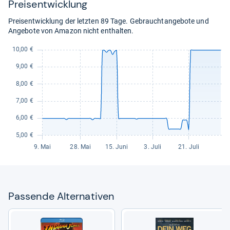
Preis­ent­wick­lung
eBay
Auf Lager
für
Preisentwicklung der letzten 89 Tage. Gebrauchtangebote und
12,99
Angebote von Amazon nicht enthalten.
kaufen.
Pas­sende Alter­na­ti­ven