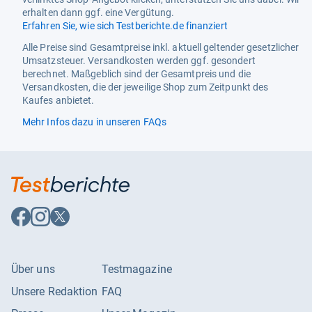
erhalten dann ggf. eine Vergütung.
Studio
LEONINE Distribution GmbH
Erfahren Sie, wie sich Testberichte.de finanziert
Tonformat
Dolby Digital 5.1
Alle Preise sind Gesamtpreise inkl. aktuell geltender gesetzlicher
Umsatzsteuer. Versandkosten werden ggf. gesondert
Untertitel Sprache
Deutsch, Englisch f.H.,
berechnet. Maßgeblich sind der Gesamtpreis und die
italienisch
Versandkosten, die der jeweilige Shop zum Zeitpunkt des
Kaufes anbietet.
Ursprungsland
Unbekannt
Mehr Infos dazu in unseren FAQs
Veröffentlichungsdatum
08.12.2023
Auf
Auf
Auf
Facebook
Instagram
X
folgen
folgen
folgen
Über uns
Testmagazine
Unsere Redaktion
FAQ