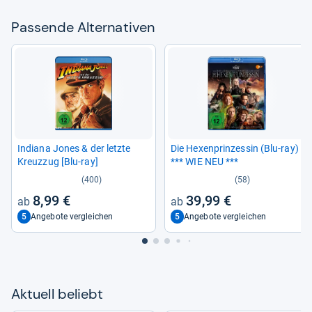
Pas­sende Alter­na­ti­ven
Indiana Jones & der letzte
Die Hexen­prin­zes­sin (Blu-​ray)
Kreuz­zug [Blu-​ray]
*** WIE NEU ***
(400)
(58)
8,99 €
39,99 €
5
5
Angebote vergleichen
Angebote vergleichen
Aktu­ell beliebt