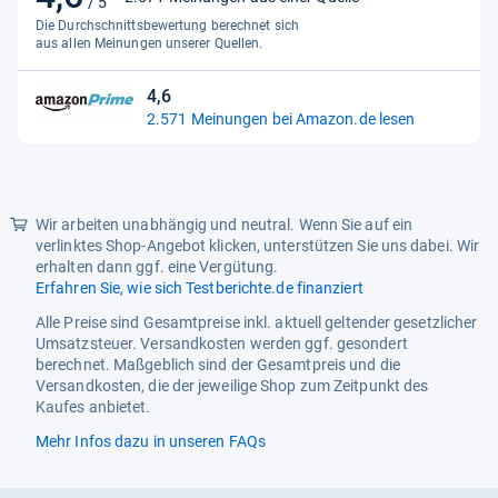
/ 5
von
Genre
Abenteuer, Action
Die Durchschnittsbewertung berechnet sich
5
aus allen Meinungen unserer Quellen.
Herkunftsland
USA
Sternen
4,6
Hüllenart
Papphülse
4,6
2.571 Meinungen bei Amazon.de lesen
von
Medientyp
Blu-ray
5
Plattform
Multi-Plattform
Sternen
Produktart
DVD
Wir arbeiten unabhängig und neutral. Wenn Sie auf ein
verlinktes Shop-Angebot klicken, unterstützen Sie uns dabei. Wir
Produktionsjahr
2023
erhalten dann ggf. eine Vergütung.
Erfahren Sie, wie sich Testberichte.de finanziert
Regionalcode
Blu-ray: B (Europa, AU, NZ,
Afrika?)
Alle Preise sind Gesamtpreise inkl. aktuell geltender gesetzlicher
Umsatzsteuer. Versandkosten werden ggf. gesondert
Regisseur
James Mangold
berechnet. Maßgeblich sind der Gesamtpreis und die
Versandkosten, die der jeweilige Shop zum Zeitpunkt des
Serie
Indiana Jones
Kaufes anbietet.
Spieldauer
154
Mehr Infos dazu in unseren FAQs
Sprachausgabe
Deutsch, Englisch, Italienisch