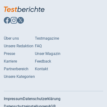
Studio
LEONINE Distribution GmbH
Tonformat
DTS-HD 7.1
Auf
Auf
Auf
Untertitel Sprache
Deutsch, Englisch f.H.,
Facebook
Instagram
X
italienisch
folgen
folgen
folgen
Ursprungsland
Unbekannt
Über uns
Testmagazine
Veröffentlichungsdatum
08.12.2023
Unsere Redaktion
FAQ
Presse
Unser Magazin
Karriere
Feedback
Partnerbereich
Kontakt
Unsere Kategorien
Impressum
Datenschutzerklärung
Datenschutzeinstellungen
AGB