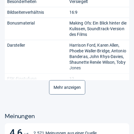
Besonderheiten
Versiegelt
Bildseitenverhältnis
16:9
Bonusmaterial
Making Ofs: Ein Blick hinter die
Kulissen, Soundtrack-Version
des Films
Darsteller
Harrison Ford, Karen Allen,
Phoebe Waller-Bridge, Antonio
Banderas, John Rhys-Davies,
Shaunette Renée Wilson, Toby
Jones
FSK-Einstufung
12
Mehr anzeigen
FSK/USK
12
Film-/Fernseh-Titel
Indiana Jones und das Rad
des Schicksals (BR) Mi
Meinungen
Format
Blu-ray Video
Gehäusezustand
SS (Still Sealed)
4,6
4,6
2.571 Meinungen aus einer Quelle