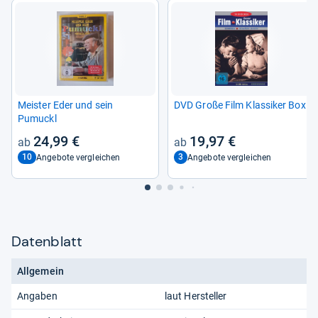
Meis­ter Eder und sein
DVD Große Film Klas­si­ker Box
Pumuckl
24,99 €
19,97 €
10
3
Angebote vergleichen
Angebote vergleichen
Datenblatt
Allgemein
Angaben
laut Hersteller