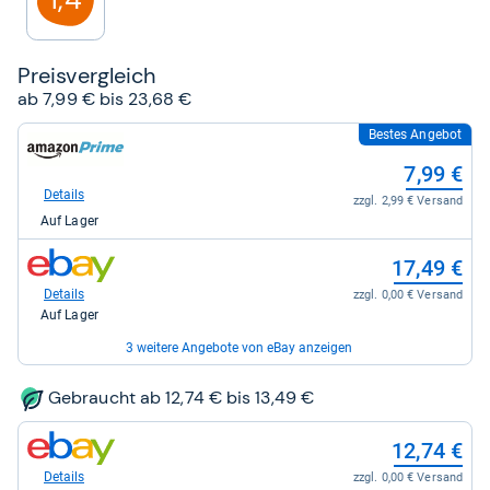
Preis­ver­gleich
ab 7,99 € bis 23,68 €
Bestes Angebot
zum
Shop:
7,99 €
bei
Amazon.de
Details
zzgl. 2,99 € Versand
für
Auf Lager
7,99
kaufen.
zum
17,49 €
Shop:
bei
Details
zzgl. 0,00 € Versand
eBay
Auf Lager
für
17,49
3 weitere Angebote von eBay anzeigen
kaufen.
zum
17,99 €
Gebraucht ab 12,74 € bis 13,49 €
Shop:
bei
Details
zzgl. 0,00 € Versand
eBay
zum
Auf Lager
12,74 €
für
Shop:
17,99
bei
zum
Details
zzgl. 0,00 € Versand
19,99 €
kaufen.