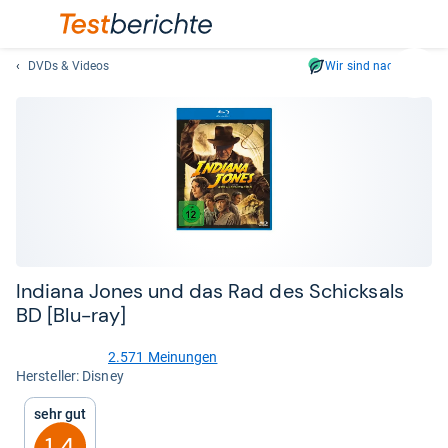
DVDs & Videos
Wir sind nachhaltig
Suc
Geben
Sie
mindest
drei
Zeichen
ein.
Vorschl
erschei
automat
Indiana Jones und das Rad des Schick­sals
und
BD [Blu-​ray]
lassen
sich
2.571 Meinungen
4,6
mit
Her­stel­ler: Disney
von
den
5
Sehr gut
Pfeiltas
Sternen
auswähl
1,4