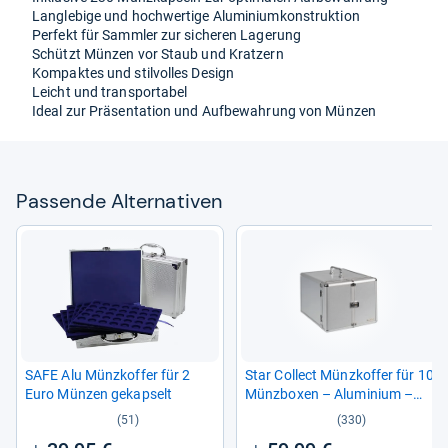
Lang­le­bige und hoch­wer­tige Alu­mi­ni­um­kon­struk­tion
Per­fekt für Samm­ler zur siche­ren Lage­rung
Schützt Mün­zen vor Staub und Krat­zern
Kom­pak­tes und stil­vol­les Design
Leicht und trans­por­ta­bel
Ideal zur Prä­sen­ta­tion und Auf­be­wah­rung von Mün­zen
Pas­sende Alter­na­ti­ven
SAFE Alu Münz­kof­fer für 2
Star Col­lect Münz­kof­fer für 10
Euro Mün­zen gekap­selt
Münz­bo­xen – Alu­mi­nium –
Schloss, für Mün­zen und
(51)
(330)
Münz­kap­seln bis 64 mm –