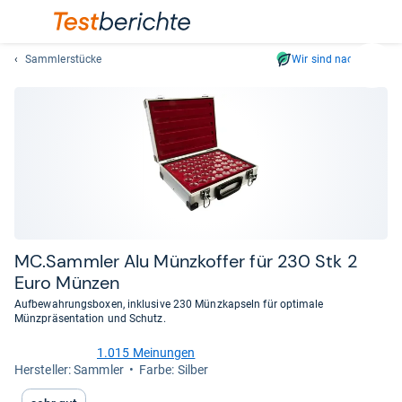
Sammlerstücke
Wir sind nachhaltig
Suc
Geben
Sie
mindest
drei
Zeichen
ein.
Vorschl
erschei
automat
MC.Samm­ler Alu Münz­kof­fer für 230 Stk 2
und
Euro Mün­zen
lassen
Aufbewahrungsboxen, inklusive 230 Münzkapseln für optimale
sich
Münzpräsentation und Schutz.
mit
den
1.015 Meinungen
4,5
Her­stel­ler: Sammler
Farbe: Silber
Pfeiltas
von
auswähl
5