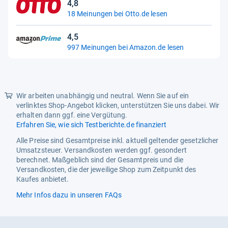
4,8
4,8
18 Meinungen bei Otto.de lesen
von
5
4,5
Sternen
4,5
997 Meinungen bei Amazon.de lesen
von
5
Sternen
Wir arbeiten unabhängig und neutral. Wenn Sie auf ein
verlinktes Shop-Angebot klicken, unterstützen Sie uns dabei. Wir
erhalten dann ggf. eine Vergütung.
Erfahren Sie, wie sich Testberichte.de finanziert
Alle Preise sind Gesamtpreise inkl. aktuell geltender gesetzlicher
Umsatzsteuer. Versandkosten werden ggf. gesondert
berechnet. Maßgeblich sind der Gesamtpreis und die
Versandkosten, die der jeweilige Shop zum Zeitpunkt des
Kaufes anbietet.
Mehr Infos dazu in unseren FAQs