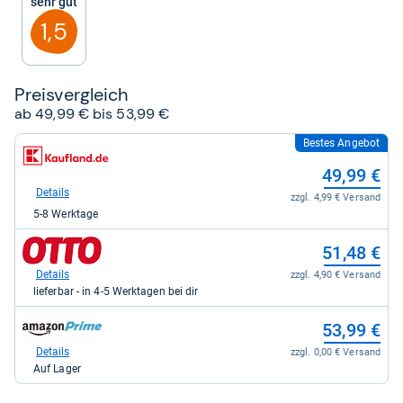
Sehr gut
Sternen
1,5
Preis­ver­gleich
ab 49,99 € bis 53,99 €
Bestes Angebot
zum
Shop:
49,99 €
bei
Kaufland.de
Details
zzgl. 4,99 € Versand
für
5-8 Werktage
49,99
kaufen.
zum
51,48 €
Shop:
bei
Details
zzgl. 4,90 € Versand
Otto.de
lieferbar - in 4-5 Werktagen bei dir
für
51,48
zum
53,99 €
kaufen.
Shop:
bei
Details
zzgl. 0,00 € Versand
Amazon.de
Auf Lager
für
53,99