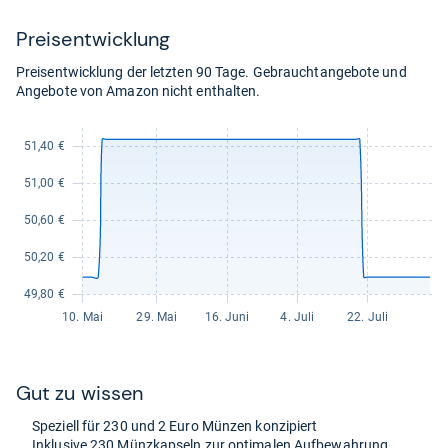
kaufen.
Preis­ent­wick­lung
Preisentwicklung der letzten 90 Tage. Gebrauchtangebote und
Angebote von Amazon nicht enthalten.
Gut zu wis­sen
Spe­zi­ell für 230 und 2 Euro Mün­zen kon­zi­piert
Inklu­sive 230 Münz­kap­seln zur opti­ma­len Auf­be­wah­rung