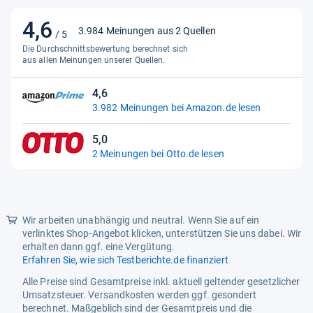
tsspiele#Spiele für Kinder
4,6
4,6
Schlagworte
Beschäftigung, Kreativ,
3.984 Meinungen aus 2 Quellen
/ 5
Vorlagen, gestalten, basteln,
von
Die Durchschnittsbewertung berechnet sich
Freizeit, Hobby, B
5
aus allen Meinungen unserer Quellen.
Sternen
Shop-ID
39
4,6
4,6
Titel_alleinstehend
LENA 42664 - Bastelkoffer
3.982 Meinungen bei Amazon.de lesen
von
Jumbo pink
5
5,0
UPC_Pruefung
4006942879007
Sternen
5,0
2 Meinungen bei Otto.de lesen
von
gpsr_herstelleradresse
Simm Spielwaren GmbH
5
Wallersbacher Weg 2
Sternen
91154 Roth
s
Wir arbeiten unabhängig und neutral. Wenn Sie auf ein
verlinktes Shop-Angebot klicken, unterstützen Sie uns dabei. Wir
erhalten dann ggf. eine Vergütung.
Erfahren Sie, wie sich Testberichte.de finanziert
Alle Preise sind Gesamtpreise inkl. aktuell geltender gesetzlicher
Umsatzsteuer. Versandkosten werden ggf. gesondert
berechnet. Maßgeblich sind der Gesamtpreis und die