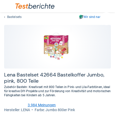
Bastelsets
Wir sind nachhaltig
Suc
Geben
Sie
mindest
drei
Zeichen
ein.
Vorschl
erschei
automat
Lena Bas­tel­set 42664 Bas­tel­kof­fer Jumbo,
und
pink, 800 Teile
lassen
Zubehör Basteln: Kreativset mit 800 Teilen in Pink- und Lila-Farbtönen, ideal
sich
für kreative DIY-Projekte und zur Förderung von Kreativität und motorischen
mit
Fähigkeiten bei Kindern ab 5 Jahren.
den
3.984 Meinungen
Pfeiltas
4,6
Her­stel­ler: LENA
Farbe: Jumbo 800er Pink
von
auswähl