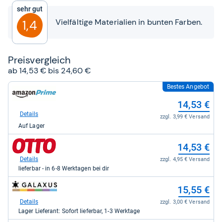
5
Sehr gut
Sternen
Vielfältige Materialien in bunten Farben.
1,4
Preis­ver­gleich
ab 14,53 € bis 24,60 €
Bestes Angebot
zum
Shop:
14,53 €
bei
Amazon.de
Details
zzgl. 3,99 € Versand
für
Auf Lager
14,53
kaufen.
zum
14,53 €
Shop:
bei
Details
zzgl. 4,95 € Versand
Otto.de
lieferbar - in 6-8 Werktagen bei dir
für
14,53
zum
15,55 €
kaufen.
Shop:
bei
Details
zzgl. 3,00 € Versand
galaxus
Lager Lieferant: Sofort lieferbar, 1-3 Werktage
für