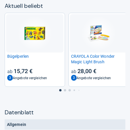
Aktu­ell beliebt
Bügel­per­len
CRAY­OLA Color Won­der
Magic Light Brush
15,72 €
28,00 €
3
3
Angebote vergleichen
Angebote vergleichen
Datenblatt
Allgemein