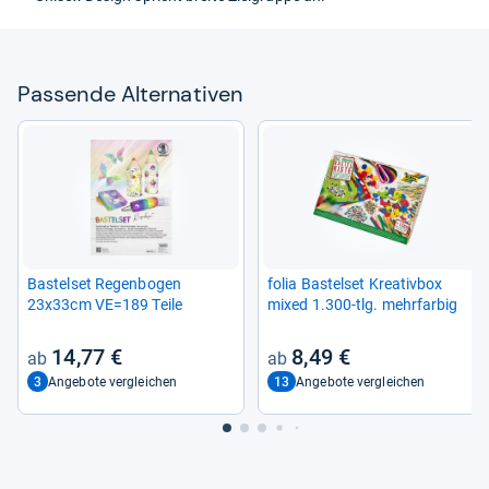
Pas­sende Alter­na­ti­ven
Bas­tel­set Regen­bo­gen
folia Bas­tel­set Krea­tiv­box
23x33cm VE=189 Teile
mixed 1.300-​tlg. mehr­far­big
14,77 €
8,49 €
3
13
Angebote vergleichen
Angebote vergleichen