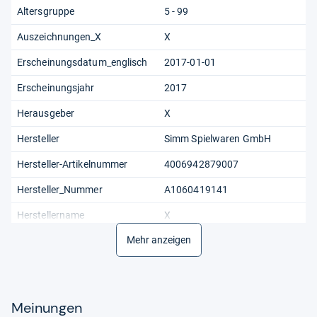
Altersgruppe
5 - 99
Auszeichnungen_X
X
Erscheinungsdatum_englisch
2017-01-01
Erscheinungsjahr
2017
Herausgeber
X
Hersteller
Simm Spielwaren GmbH
Hersteller-Artikelnummer
4006942879007
Hersteller_Nummer
A1060419141
Herstellername
X
Herstellungsland
Mehr anzeigen
X
Material
Papier, Moosgummi,
Kunststoff, Holz, Styropor
Meinungen
Produktart
Spielzeug#Spiele#Gesellschaf