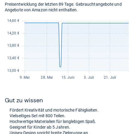
Preisentwicklung der letzten 89 Tage. Gebrauchtangebote und
Angebote von Amazon nicht enthalten.
Gut zu wis­sen
För­dert Krea­ti­vi­tät und moto­ri­sche Fähig­kei­ten.
Viel­sei­ti­ges Set mit 800 Tei­len.
Hoch­wer­tige Mate­ria­lien für lang­le­bi­gen Spaß.
Geeig­net für Kin­der ab 5 Jah­ren.
Uni­sex-​Design spricht breite Ziel­gruppe an.