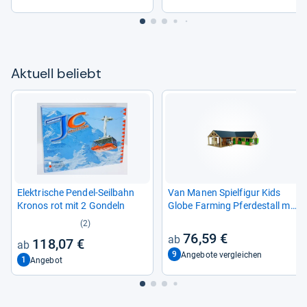
Aktu­ell beliebt
Elek­tri­sche Pen­del-​Seil­bahn
Van Manen Spiel­fi­gur Kids
Kro­nos rot mit 2 Gon­deln
Globe Far­ming Pfer­de­stall mit
3 Stän­den
(2)
76,59 €
118,07 €
9
Angebote vergleichen
1
Angebot