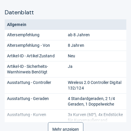
Datenblatt
Allgemein
Altersempfehlung
ab 8 Jahren
Altersempfehlung - Von
8 Jahren
Artikel-ID - Artikel Zustand
Neu
Artikel-ID - Sicherheits-
Ja
Warnhinweis Benötigt
Ausstattung - Controller
Wireless 2.0 Controller Digital
132/124
Ausstattung - Geraden
4 Standardgeraden, 2 1/4
Geraden, 1 Doppelweiche
Ausstattung - Kurven
3x Kurven (60°), 4x Endstücke
für Kurvenaußenrand
Mehr anzeigen
Batterie erforderlich
Nein