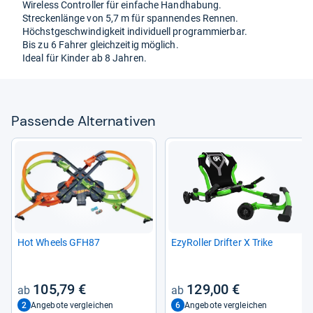
Wire­less Con­trol­ler für ein­fa­che Hand­ha­bung.
Stre­cken­länge von 5,7 m für span­nen­des Ren­nen.
Höchst­ge­schwin­dig­keit indi­vi­du­ell pro­gram­mier­bar.
Bis zu 6 Fah­rer gleich­zei­tig mög­lich.
Ideal für Kin­der ab 8 Jah­ren.
Pas­sende Alter­na­ti­ven
Hot Wheels GFH87
Ezy­Rol­ler Drif­ter X Trike
105,79 €
129,00 €
2
6
Angebote vergleichen
Angebote vergleichen