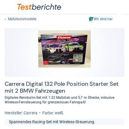
Maßstabsmodelle
Wir sind nachhaltig
Suc
Geben
Sie
mindest
drei
Zeichen
ein.
Vorschl
erschei
automat
Car­rera Digi­tal 132 Pole Posi­tion Star­ter Set
und
mit 2 BMW Fahr­zeu­gen
lassen
Digitales Rennbahn-Set mit 1:32 Maßstab und 5,7 m Strecke, inklusive
sich
Wireless-Fernsteuerung für grenzenlosen Fahrspaß!
mit
Her­stel­ler: Carrera
Farbe: weiß
den
Pfeiltas
Spannendes Racing-Set mit Wireless-Steuerung.
auswähl