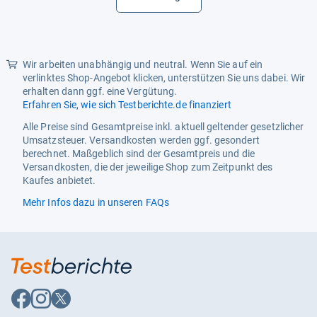
CLP-Gefahrenpiktogramm
Produkt fällt nicht unter die
CLP-Verordnung.
Detail - Licht
Ja
Wir arbeiten unabhängig und neutral. Wenn Sie auf ein
verlinktes Shop-Angebot klicken, unterstützen Sie uns dabei. Wir
Funkanlagengesetzpflicht
Nein
erhalten dann ggf. eine Vergütung.
Erfahren Sie, wie sich Testberichte.de finanziert
Funktionen -
Ja
Alle Preise sind Gesamtpreise inkl. aktuell geltender gesetzlicher
Höchstgeschwindigkeit
Umsatzsteuer. Versandkosten werden ggf. gesondert
programmierbar
berechnet. Maßgeblich sind der Gesamtpreis und die
Funktionen - Max. Fahrer
6 Stk.
Versandkosten, die der jeweilige Shop zum Zeitpunkt des
Kaufes anbietet.
Funktionen - Steuerung
2,4 GHz
Mehr Infos dazu in unseren FAQs
Funktionen - Streckenlänge
5,7 m
Hersteller
Carrera
Hersteller-Artikelnummer
20030046
Auf
Auf
Auf
Produkttyp
Rennbahn
Facebook
Instagram
X