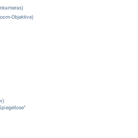
emkameras)
zoom-Objektive)
v)
Spiegellose“