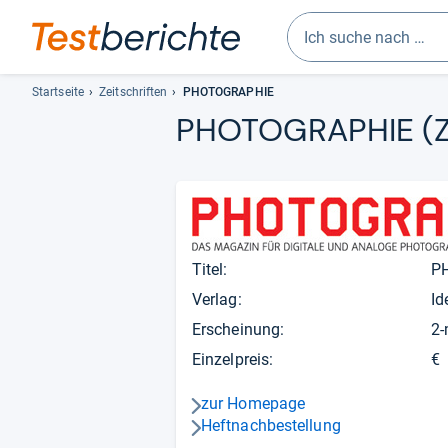
Geben
Sie
Startseite
Zeitschriften
PHOTOGRAPHIE
mindestens
PHOTOGRAPHIE
(
drei
Zeichen
ein.
Vorschläge
erscheinen
automatisch
Titel:
und
P
lassen
Verlag:
Id
sich
Erscheinung:
2-
mit
den
Einzelpreis:
€
Pfeiltasten
auswählen.
zur Homepage
pfeil_navi_rechts
Heftnachbestellung
pfeil_navi_rechts