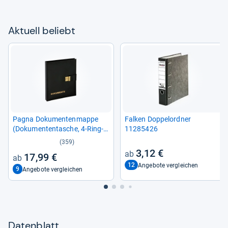
Aktu­ell beliebt
Pagna Doku­men­ten­mappe
Fal­ken Dop­pel­ord­ner
(Doku­men­ten­ta­sche, 4-​Ring-​
11285426
Mecha­nik, 1H) schwarz
(359)
3,12 €
17,99 €
12
Angebote vergleichen
9
Angebote vergleichen
Datenblatt