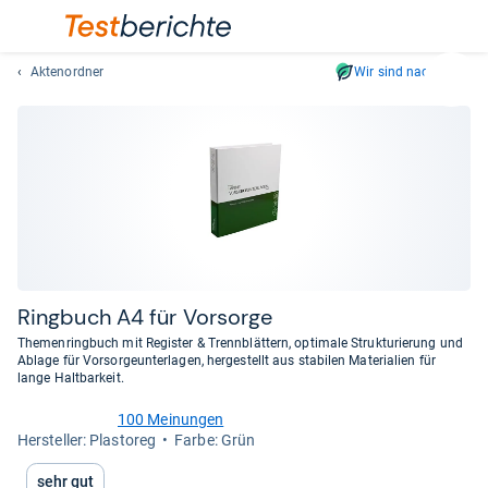
Aktenordner
Wir sind nachhaltig
Suc
Geben
Sie
mindest
drei
Zeichen
ein.
Vorschl
erschei
automat
Ring­buch A4 für Vor­sorge
und
Themenringbuch mit Register & Trennblättern, optimale Strukturierung und
lassen
Ablage für Vorsorgeunterlagen, hergestellt aus stabilen Materialien für
lange Haltbarkeit.
sich
mit
100 Meinungen
den
4,5
Her­stel­ler: Plastoreg
Farbe: Grün
von
Pfeiltas
5
auswähl
Sehr gut