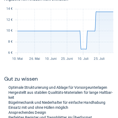
Gut zu wis­sen
Opti­male Struk­tu­rie­rung und Ablage für Vor­sor­ge­un­ter­la­gen
Her­ge­stellt aus sta­bi­len Qua­li­täts-​Mate­ria­lien für lange Halt­bar­
keit
Bügel­me­cha­nik und Nie­der­hal­ter für ein­fa­che Hand­ha­bung
Ein­satz mit und ohne Hül­len mög­lich
Anspre­chen­des Design
Per­fek­tes Regis­ter und Trenn­blät­ter im Über­for­mat