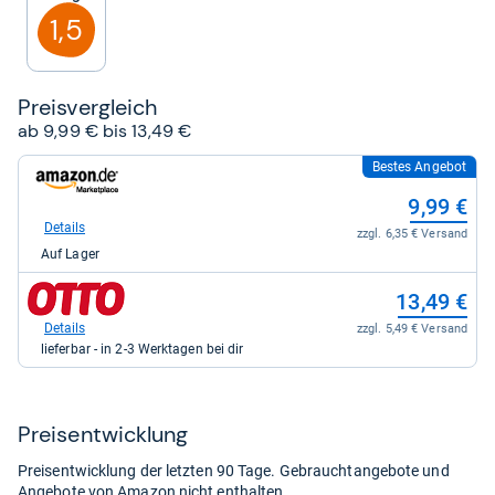
Sternen
1,5
Preis­ver­gleich
ab 9,99 € bis 13,49 €
Bestes Angebot
zum
Shop:
9,99 €
bei
Amazon.de
Details
zzgl. 6,35 € Versand
für
Auf Lager
9,99
kaufen.
zum
13,49 €
Shop:
bei
Details
zzgl. 5,49 € Versand
Otto.de
lieferbar - in 2-3 Werktagen bei dir
für
13,49
kaufen.
Preis­ent­wick­lung
Preisentwicklung der letzten 90 Tage. Gebrauchtangebote und
Angebote von Amazon nicht enthalten.