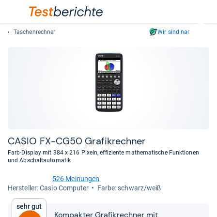
Taschenrechner
Wir sind nachhaltig
Suc
Geben
Sie
mindest
drei
Zeichen
ein.
Vorschl
erschei
automat
CASIO FX-​CG50 Gra­fik­rech­ner
und
Farb-Display mit 384 x 216 Pixeln, effiziente mathematische Funktionen
lassen
und Abschaltautomatik
sich
526 Meinungen
mit
4,5
Her­stel­ler: Casio Computer
Farbe: schwarz/weiß
den
von
Pfeiltas
5
Sehr gut
Sternen
auswähl
Kompakter Grafikrechner mit