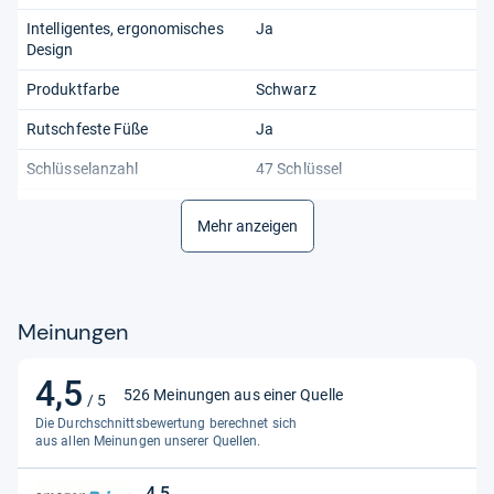
Intelligentes, ergonomisches
Ja
Design
Produktfarbe
Schwarz
Rutschfeste Füße
Ja
Schlüsselanzahl
47 Schlüssel
Steuerung
Tasten
Mehr anzeigen
Typ
Grafikrechner
Gewicht und Abmessungen
Meinungen
Breite
89 mm
Gewicht
230 g
4,5
4,5
526 Meinungen aus einer Quelle
/ 5
Höhe
18,6 mm
von
Die Durchschnittsbewertung berechnet sich
5
aus allen Meinungen unserer Quellen.
Tiefe
188,5 mm
Sternen
Speicher
4,5