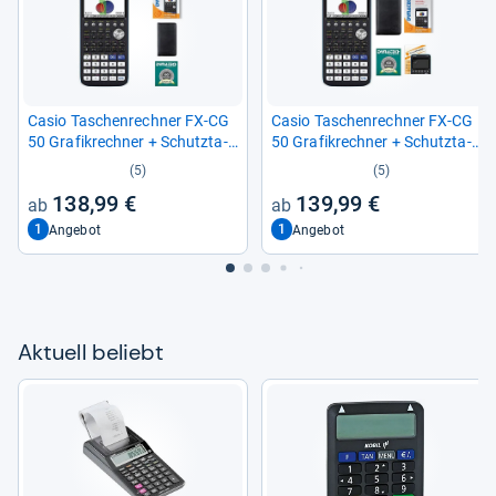
Casio Taschen­rech­ner FX-​CG
Casio Taschen­rech­ner FX-​CG
50 Gra­fik­rech­ner + Schutz­ta­
50 Gra­fik­rech­ner + Schutz­ta­
sche + Buch Garan­tie auf 60
sche + Buch + Dis­play­fo­lie
(5)
(5)
Monate
Garan­tie auf 60 Monate
138,99 €
139,99 €
1
1
Angebot
Angebot
Aktu­ell beliebt