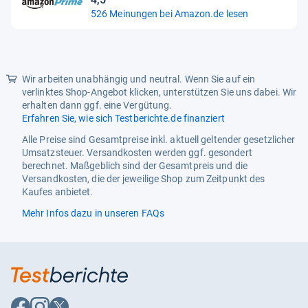
4,5
526 Meinungen bei Amazon.de lesen
Flash-Speicher
16 MB
von
5
RAM-Kapazität
0,061 MB
Sternen
ROM-Kapazität
16 MB
Wir arbeiten unabhängig und neutral. Wenn Sie auf ein
verlinktes Shop-Angebot klicken, unterstützen Sie uns dabei. Wir
Speichermedien Typ
Flash
erhalten dann ggf. eine Vergütung.
Energie
Erfahren Sie, wie sich Testberichte.de finanziert
Alle Preise sind Gesamtpreise inkl. aktuell geltender gesetzlicher
Akku-/Batterietechnologie
Alkali
Umsatzsteuer. Versandkosten werden ggf. gesondert
berechnet. Maßgeblich sind der Gesamtpreis und die
Akku-/Batterietyp
AAA
Versandkosten, die der jeweilige Shop zum Zeitpunkt des
Anzahl unterstützter
4
Kaufes anbietet.
Akkus/Batterien
Mehr Infos dazu in unseren FAQs
Automatische Abschaltung
Ja
Automatische Abschaltung
10 min
nach
Energiequelle
Akku
Auf
Auf
Auf