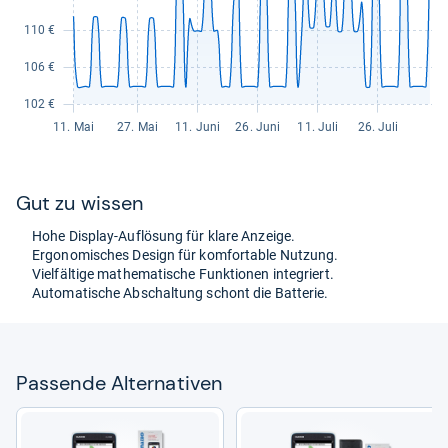
Gut zu wis­sen
Hohe Dis­play-​Auf­lö­sung für klare Anzeige.
Ergo­no­mi­sches Design für kom­for­ta­ble Nut­zung.
Viel­fäl­tige mathe­ma­ti­sche Funk­tio­nen inte­griert.
Auto­ma­ti­sche Abschal­tung schont die Bat­te­rie.
Pas­sende Alter­na­ti­ven