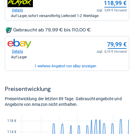
118,99 €
kaufen.
Office
Shop:
Partner
bei
Details
zzgl. 5,99 € Versand
GmbH
playox.de
Auf Lager, sofort versandfertig Lieferzeit 1-2 Werktage
für
für
118,99
118,99
kaufen.
kaufen.
Gebraucht ab 79,99 € bis 110,00 €
zum
79,99 €
Shop:
bei
Details
zzgl. 6,10 € Versand
eBay
Auf Lager
für
79,99
1 weiteres Angebot von eBay anzeigen
kaufen.
zum
110,00 €
Shop:
bei
Details
zzgl. 0,00 € Versand
Preis­ent­wick­lung
eBay
Auf Lager
für
Preisentwicklung der letzten 89 Tage. Gebrauchtangebote und
110,00
Angebote von Amazon nicht enthalten.
kaufen.