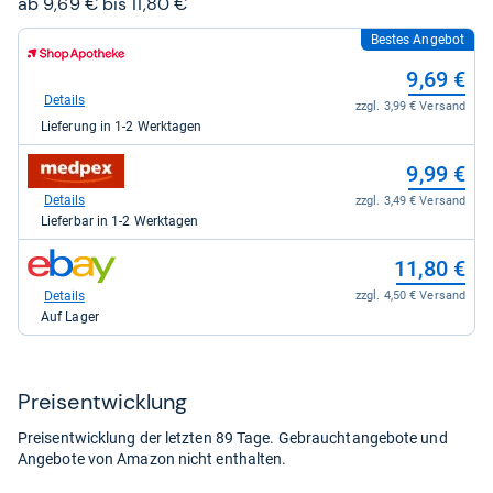
ab 9,69 € bis 11,80 €
Bestes Angebot
zum
Shop:
9,69 €
bei
Shop
Details
zzgl. 3,99 € Versand
Apotheke
Lieferung in 1-2 Werktagen
DE
für
zum
9,69
9,99 €
Shop:
kaufen.
bei
Details
zzgl. 3,49 € Versand
medpex
Lieferbar in 1-2 Werktagen
für
9,99
zum
11,80 €
kaufen.
Shop:
bei
Details
zzgl. 4,50 € Versand
eBay
Auf Lager
für
11,80
kaufen.
Preis­ent­wick­lung
Preisentwicklung der letzten 89 Tage. Gebrauchtangebote und
Angebote von Amazon nicht enthalten.