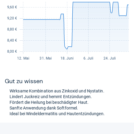
Gut zu wis­sen
Wirk­same Kom­bi­na­tion aus Zink­oxid und Nysta­tin.
Lin­dert Juck­reiz und hemmt Ent­zün­dun­gen.
För­dert die Hei­lung bei beschä­dig­ter Haut.
Sanfte Anwen­dung dank Soft­for­mel.
Ideal bei Win­del­der­ma­ti­tis und Haut­ent­zün­dun­gen.