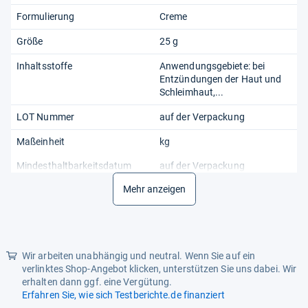
Formulierung
Creme
Größe
25 g
Inhaltsstoffe
Anwendungsgebiete: bei
Entzündungen der Haut und
Schleimhaut,...
LOT Nummer
auf der Verpackung
Maßeinheit
kg
Mindesthaltbarkeitsdatum
auf der Verpackung
Mehr anzeigen
Packungsbeilage
Ja
Pharmazentralnummer (PZN)
03737422
Produktart
apothekenpflichtiges
Arzneimittel
Wir arbeiten unabhängig und neutral. Wenn Sie auf ein
verlinktes Shop-Angebot klicken, unterstützen Sie uns dabei. Wir
Ursprungsland
Deutschland
erhalten dann ggf. eine Vergütung.
Erfahren Sie, wie sich Testberichte.de finanziert
Verabreichungsform
Creme