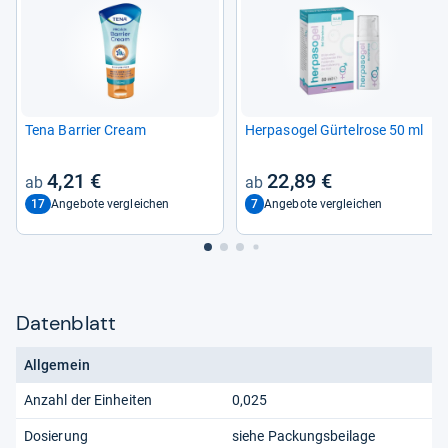
Tena Bar­rier Cream
Her­pa­so­gel Gür­tel­rose 50 ml
4,21 €
22,89 €
17
7
Angebote vergleichen
Angebote vergleichen
Datenblatt
Allgemein
Anzahl der Einheiten
0,025
Dosierung
siehe Packungsbeilage