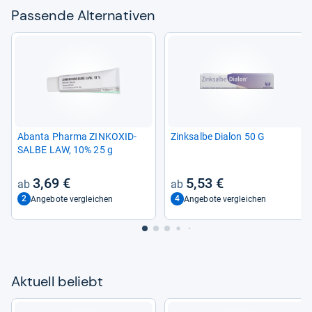
Pas­sende Alter­na­ti­ven
Abanta Pharma ZINK­OXID­
Zink­salbe Dia­lon 50 G
SALBE LAW, 10% 25 g
3,69 €
5,53 €
2
4
Angebote vergleichen
Angebote vergleichen
Aktu­ell beliebt