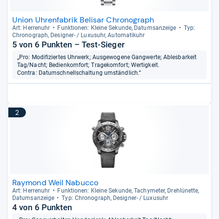
Union Uhrenfabrik Belisar Chronograph
Art: Her­ren­uhr
Funk­tio­nen: Kleine Sekunde, Datums­an­zeige
Typ:
Chro­no­graph, Desi­gner-​ / Luxu­suhr, Auto­ma­ti­k­uhr
5 von 6 Punkten – Test-Sieger
„Pro: Modifiziertes Uhrwerk; Ausgewogene Gangwerte; Ablesbarkeit
Tag/Nacht; Bedienkomfort; Tragekomfort; Wertigkeit.
Contra: Datumschnellschaltung umständlich.“
2
Raymond Weil Nabucco
Art: Her­ren­uhr
Funk­tio­nen: Kleine Sekunde, Tachy­me­ter, Drehlü­nette,
Datums­an­zeige
Typ: Chro­no­graph, Desi­gner-​ / Luxu­suhr
4 von 6 Punkten