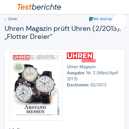
Uhren
Wir sind nachhaltig
Suc
Uhren Maga­zin prüft Uhren (2/2013):
Geben
„Flot­ter Dreier“
Sie
mindest
drei
Zeichen
ein.
Uhren Magazin
Vorschl
Ausgabe:
Nr. 2 (März/April
erschei
2013)
automat
Erschienen:
02/2013
und
lassen
sich
mit
den
Pfeiltas
auswähl