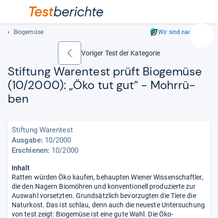
Biogemüse
Wir sind nachhaltig
Suc
Geben
Voriger Test der Kategorie
zurück
Sie
Stif­tung Waren­test prüft Bio­ge­müse
mindest
(10/2000): „Öko tut gut“ -​ Mohr­rü­
drei
Zeichen
ben
ein.
Vorschl
erschei
Stiftung Warentest
automat
Ausgabe:
10/2000
und
Erschienen:
10/2000
lassen
Inhalt
sich
Ratten würden Öko kaufen, behaupten Wiener Wissenschaftler,
mit
die den Nagern Biomöhren und konventionell produzierte zur
den
Auswahl vorsetzten. Grundsätzlich bevorzugten die Tiere die
Pfeiltas
Naturkost. Das ist schlau, denn auch die neueste Untersuchung
auswähl
von test zeigt: Biogemüse ist eine gute Wahl. Die Öko-