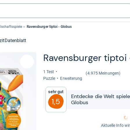
lschaftsspiele
Ravensburger tiptoi - Globus
zit
Datenblatt
Ravens­bur­ger tip­toi 
1 Test
(4.975 Meinungen)
Puzzle
Erwei­te­rung
Sehr gut
Ent­de­cke die Welt spie­le
1,5
Glo­bus
Aktuelle Info wi