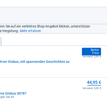
nn Sie auf ein verlinktes Shop-Angebot klicken, unterstützen
ine Vergütung.
Mehr erfahren
34,99 €
Bester
Preis
Versand:
5,95 €
tiver Globus, mit spannenden Geschichten zu
44,95 €
Versand:
0,00 €
tive Globus 00787
agen bei dir