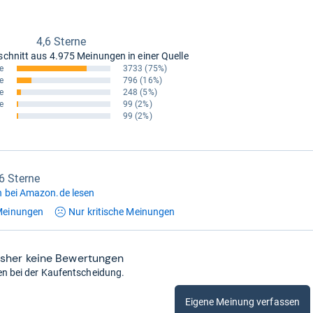
4,6 Sterne
schnitt aus
4.975 Meinungen in einer Quelle
e
3733
(75%)
e
796
(16%)
e
248
(5%)
e
99
(2%)
99
(2%)
,6 Sterne
 bei Amazon.de lesen
einungen
Nur kritische
Meinungen
isher keine Bewertungen
en bei der Kaufentscheidung.
Eigene Meinung verfassen