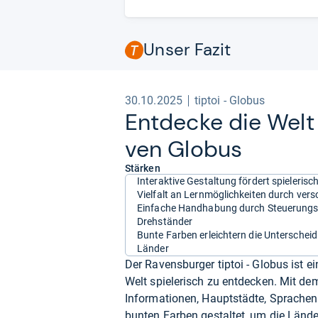
Unser Fazit
30.10.2025
tiptoi - Globus
Ent­de­cke die Welt 
ven Glo­bus
Stärken
Interaktive Gestaltung fördert spielerisc
Vielfalt an Lernmöglichkeiten durch vers
Einfache Handhabung durch Steuerungs
Drehständer
Bunte Farben erleichtern die Unterschei
Länder
Der Ravensburger tiptoi - Globus ist ei
Welt spielerisch zu entdecken. Mit dem 
Informationen, Hauptstädte, Sprachen 
bunten Farben gestaltet, um die Länd