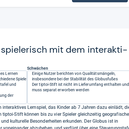
spie­le­risch mit dem inter­ak­ti­
Schwächen
hes Lernen
Einige Nutzer berichten von Qualitätsmängeln,
chiedene Spiele
insbesondere bei der Stabilität des Globusfußes
tafel und
Der tiptoi-Stift ist nicht im Lieferumfang enthalten un
muss separat erworben werden
dung der
n interaktives Lernspiel, das Kinder ab 7 Jahren dazu einlädt, di
tiptoi-Stift können bis zu vier Spieler gleichzeitig geografische
und kulturelle Besonderheiten erkunden. Der Globus ist in
er voneinander abzuheben, und verfügt über eine Steuerungstaf