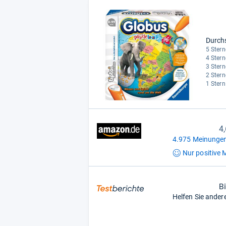
Durch
5 Stern
4 Stern
3 Stern
2 Stern
1 Stern
4
4.975 Meinungen
Nur positive
M
B
Helfen Sie ander