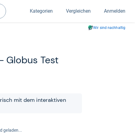
Kategorien
Vergleichen
Anmelden
Suchen
Wir sind nachhaltig
-​ Glo­bus Test
­risch mit dem inter­ak­ti­ven
rd geladen...