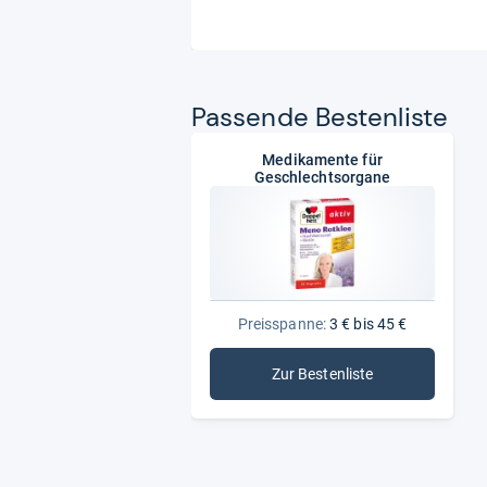
Pas­sende Bes­ten­liste
Medikamente für
Geschlechtsorgane
Preisspanne:
3 € bis 45 €
Zur Bestenliste
: Medikamente für Gesc