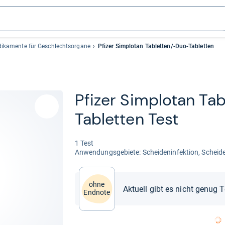
dikamente für Geschlechtsorgane
Pfizer Simplotan Tabletten/-Duo-Tabletten
Pfi­zer Sim­plo­tan Tab
Tablet­ten Test
1 Test
Anwen­dungs­ge­biete: Schei­den­in­fek­tion, Schei­d
ohne
Aktuell gibt es nicht genug 
Endnote