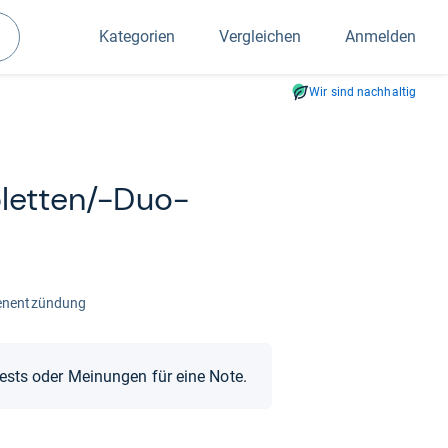
Kategorien
Vergleichen
Anmelden
Suchen
Wir sind nachhaltig
let­ten/-​Duo-​
en­ent­zün­dung
Tests oder Meinungen für eine Note.