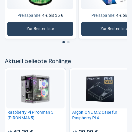
Preisspanne:
4 € bis 35 €
Preisspanne:
4 € bis 3
Zur Bestenliste
Zur Bestenliste
: Rohlinge
: DVD-Roh
Aktu­ell beliebte Roh­linge
Raspberry Pi Piron­man 5
Argon ONE M.2 Case für
(PIRON­MAN5)
Raspberry Pi 4
63,39 €
29,90 €