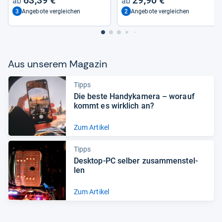
3
2
Angebote vergleichen
Angebote vergleichen
Aus unse­rem Maga­zin
Tipps
Die beste Han­dy­ka­mera – wor­auf
kommt es wirk­lich an?
Zum Artikel
Tipps
Desktop-​PC sel­ber zusam­men­stel­
len
Zum Artikel