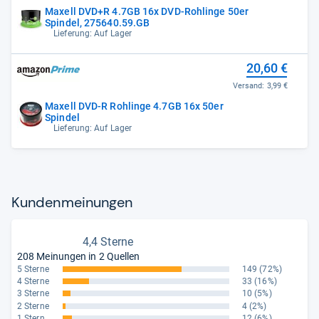
Maxell DVD+R 4.7GB 16x DVD-Rohlinge 50er
Spindel, 275640.59.GB
Lieferung: Auf Lager
20,60 €
Versand:
3,99 €
Maxell DVD-R Rohlinge 4.7GB 16x 50er
Spindel
Lieferung: Auf Lager
Kun­den­mei­nun­gen
4,4 Sterne
208 Meinungen in 2 Quellen
5 Sterne
149
(72%)
4 Sterne
33
(16%)
3 Sterne
10
(5%)
2 Sterne
4
(2%)
1 Stern
12
(6%)