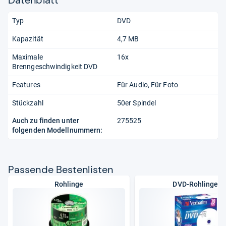
Typ
DVD
Kapazität
4,7 MB
Maximale
16x
Brenngeschwindigkeit DVD
Features
Für Audio
Für Foto
Stückzahl
50er Spindel
Auch zu finden unter
275525
folgenden Modellnummern:
Pas­sende Bes­ten­lis­ten
Rohlinge
DVD-Rohlinge