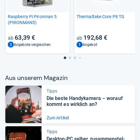
Raspberry Pi Piron­man 5
Ther­mal­take Core P8 TG
(PIRON­MAN5)
63,39 €
192,68 €
3
1
Angebote vergleichen
Angebot
Aus unse­rem Maga­zin
Tipps
Die beste Han­dy­ka­mera – wor­auf
kommt es wirk­lich an?
Zum Artikel
Tipps
Desktop-​PC sel­ber zusam­men­stel­