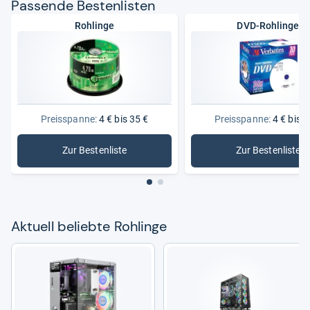
Pas­sende Bes­ten­lis­ten
Rohlinge
DVD-Rohlinge
Preisspanne:
4 € bis 35 €
Preisspanne:
4 € bis 3
Zur Bestenliste
Zur Bestenliste
: Rohlinge
: DVD-Roh
Aktu­ell beliebte Roh­linge