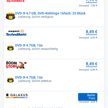
Versand:
7,99 €
DVD-R 4,7 GB, DVD-Rohlinge 16fach, 25 Stück
Lieferung: Sofort verfügbar
8,49 €
Versand:
6,95 €
DVD-R 4.7GB, 16x
Lieferung: sofort versandfertig
8,49 €
Versand:
6,96 €
DVD-R 4.7GB, 16x
Lieferung: Sofort lieferbar
8,75 €
Bester
Preis
Versand:
3,00 €