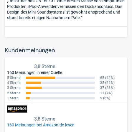
„JBl öffnet das On Tour XT einer breiten Masse von kompatiblen
Produkten, iPod-Anwender vermissen den Dockanschluss. Das
Design des Mini-Soundsystems ist gewohnt ansprechend und
stand bereits einigen Nachahmern Pate.“
Kun­den­mei­nun­gen
3,8 Sterne
160 Meinungen in einer Quelle
5 Sterne
68
(42%)
4 Sterne
35
(22%)
3 Sterne
37
(23%)
2 Sterne
11
(7%)
1 Stern
9
(6%)
3,8 Sterne
160 Meinungen bei Amazon.de lesen