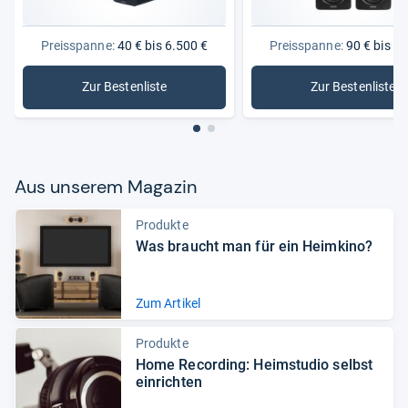
Preisspanne:
40 € bis 6.500 €
Preisspanne:
90 € bis 2.
Zur Bestenliste
Zur Bestenliste
: Lautsprecher
: Aktivlau
Aus unse­rem Maga­zin
Produkte
Was braucht man für ein Heim­kino?
Zum Artikel
Produkte
Home Recor­ding: Heim­stu­dio selbst
ein­rich­ten