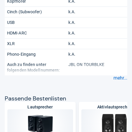
Kopfhörer
k.A.
Cinch (Subwoofer)
k.A.
USB
k.A.
HDMI-ARC
k.A.
XLR
k.A.
Phono-Eingang
k.A.
Auch zu finden unter
JBL ON TOURBLKE
folgenden Modellnummern:
mehr...
Pas­sende Bes­ten­lis­ten
Lautsprecher
Aktivlautsprecher