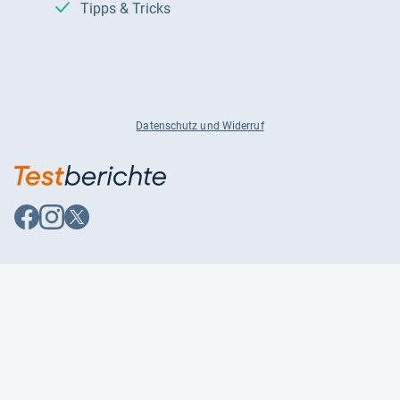
Tipps & Tricks
Datenschutz und Widerruf
Auf
Auf
Auf
Facebook
Instagram
X
folgen
folgen
folgen
Über uns
Testmagazine
Unsere Redaktion
FAQ
Presse
Unser Magazin
Karriere
Feedback
Partnerbereich
Kontakt