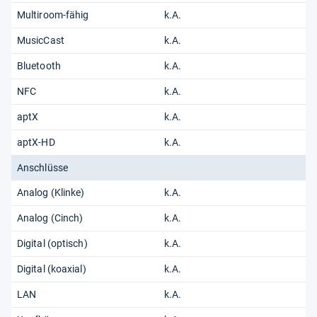
Multiroom-fähig
k.A.
MusicCast
k.A.
Bluetooth
k.A.
NFC
k.A.
aptX
k.A.
aptX-HD
k.A.
Anschlüsse
Analog (Klinke)
k.A.
Analog (Cinch)
k.A.
Digital (optisch)
k.A.
Digital (koaxial)
k.A.
LAN
k.A.