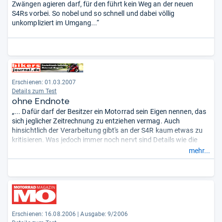
Zwängen agieren darf, für den führt kein Weg an der neuen
S4Rs vorbei. So nobel und so schnell und dabei völlig
unkompliziert im Umgang...“
Erschienen: 01.03.2007
Details zum Test
ohne Endnote
„... Dafür darf der Besitzer ein Motorrad sein Eigen nennen, das
sich jeglicher Zeitrechnung zu entziehen vermag. Auch
hinsichtlich der Verarbeitung gibt's an der S4R kaum etwas zu
kritisieren. Was jedoch immer noch nervt sind Details wie die
schludrigen Steckverbindungen im Bereich des Scheinwerfers,
mehr...
der ganz nebenbei nicht zu den besonders engagierten
Lichtspendern zählt. ...“
Erschienen: 16.08.2006
|
Ausgabe: 9/2006