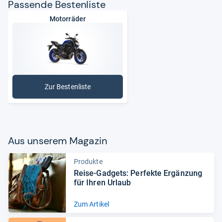
Pas­sende Bes­ten­liste
Motorräder
Zur Bestenliste
: Motorräder
Aus unse­rem Maga­zin
Produkte
Reise-​Gad­gets: Per­fekte Ergän­zung
für Ihren Urlaub
Zum Artikel