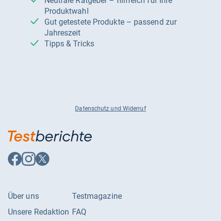
Neutrale Ratgeber – hilfreich für Ihre
Produktwahl
Gut getestete Produkte – passend zur
Jahreszeit
Tipps & Tricks
Datenschutz und Widerruf
Auf
Auf
Auf
Facebook
Instagram
X
folgen
folgen
folgen
Über uns
Testmagazine
Unsere Redaktion
FAQ