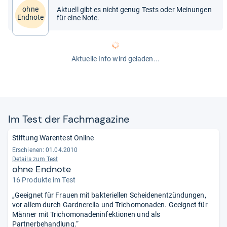
ohne
Aktuell gibt es nicht genug Tests oder Meinungen
Endnote
für eine Note.
Aktuelle Info wird geladen...
Im Test der Fach­ma­ga­zine
Stiftung Warentest Online
Erschienen: 01.04.2010
Details zum Test
ohne Endnote
16 Produkte im Test
„Geeignet für Frauen mit bakteriellen Scheidenentzündungen,
vor allem durch Gardnerella und Trichomonaden. Geeignet für
Männer mit Trichomonadeninfektionen und als
Partnerbehandlung.“