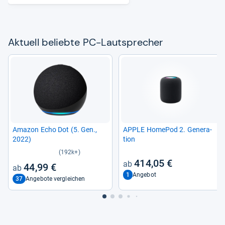
Aktu­ell beliebte PC-​Laut­spre­cher
Ama­zon Echo Dot (5. Gen.,
APPLE Home­Pod 2. Gene­ra­
2022)
tion
(192k+)
414,05 €
44,99 €
1
Angebot
37
Angebote vergleichen