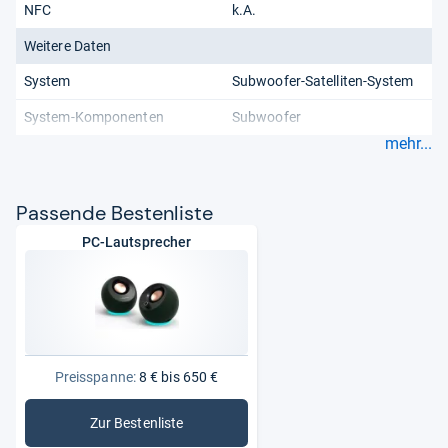
NFC
k.A.
Weitere Daten
System
Subwoofer-Satelliten-System
System-Komponenten
Subwoofer
mehr...
Pas­sende Bes­ten­liste
PC-Lautsprecher
Preisspanne:
8 € bis 650 €
Zur Bestenliste
: PC-Lautsprecher