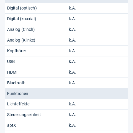
Digital (optisch)
k.A.
Digital (koaxial)
k.A.
Analog (Cinch)
k.A.
Analog (Klinke)
k.A.
Kopfhörer
k.A.
USB
k.A.
HDMI
k.A.
Bluetooth
k.A.
Funktionen
Lichteffekte
k.A.
Steuerungseinheit
k.A.
aptX
k.A.