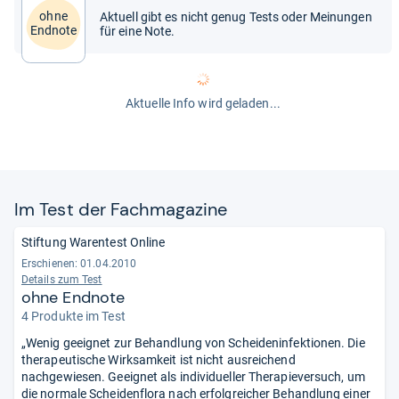
ohne
Aktuell gibt es nicht genug Tests oder Meinungen
Endnote
für eine Note.
Aktuelle Info wird geladen...
Im Test der Fach­ma­ga­zine
Stiftung Warentest Online
Erschienen: 01.04.2010
Details zum Test
ohne Endnote
4 Produkte im Test
„Wenig geeignet zur Behandlung von Scheideninfektionen. Die
therapeutische Wirksamkeit ist nicht ausreichend
nachgewiesen. Geeignet als individueller Therapieversuch, um
die normale Scheidenflora nach erfolgreicher Behandlung einer